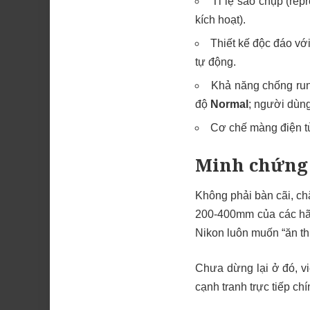
Tỉ lệ sao chụp (repr
kích hoạt).
Thiết kế độc đáo vớ
tự động.
Khả năng chống run
độ
Normal
; người dùn
Cơ chế màng điện tử
Minh chứng 
Không phải bàn cãi, ch
200-400mm của các hãn
Nikon luôn muốn “ăn th
Chưa dừng lại ở đó, vi
cạnh tranh trực tiếp c