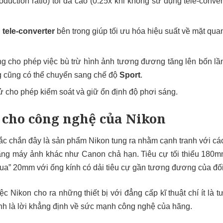
oduction ratio) tối đa cao (0.25x khi không sử dụng tele-conver
i
tele-converter
bên trong giúp tối ưu hóa hiệu suất về mặt qua
g cho phép việc bù trừ hình ảnh tương đương tăng lên bốn lần
g cũng có thể chuyển sang chế độ
Sport
.
 cho phép kiểm soát và giữ ổn định độ phơi sáng.
cho công nghệ của Nikon
ắc chắn đây là sản phẩm Nikon tung ra nhằm cạnh tranh với các
g máy ảnh khác như Canon chả hạn. Tiêu cự tối thiểu 180m
ua” 20mm với ống kính có dải tiêu cự gần tương đương của đối
ệc Nikon cho ra những thiết bị với đẳng cấp kĩ thuật chí ít là 
hính là lời khẳng định về sức mạnh công nghệ của hãng.