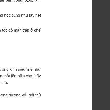
ter bên trong, 0.36x khi
ng học cũng như lấy nét
 tốc độ màn trập ở chế
 ống kính siêu tele như
m một lần nữa cho thấy
 thủ.
tương đương với đối thủ