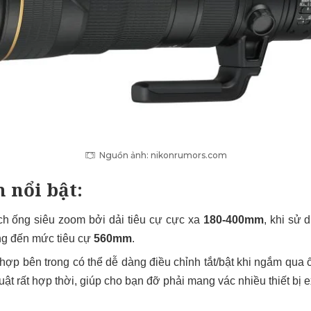
Nguồn ảnh: nikonrumors.com
 nổi bật:
h ống siêu zoom bởi dải tiêu cự cực xa
180-400mm
, khi sử 
ng đến mức tiêu cự
560mm
.
 hợp bên trong có thể dễ dàng điều chỉnh tắt/bật khi ngắm qu
huật rất hợp thời, giúp cho bạn đỡ phải mang vác nhiều thiết bị e