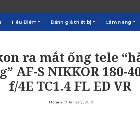
s
Tiêu Điểm
Đánh giá thiết bị
Cẩm Nang
kon ra mắt ống tele “h
g” AF-S NIKKOR 180-
f/4E TC1.4 FL ED VR
Uchan
10 January, 2018
Posted
by