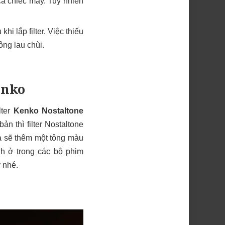
ả chiếc máy. Tuy nhiên
i lắp filter. Việc thiếu
ông lau chùi.
enko
lter
Kenko Nostaltone
n thì filter Nostaltone
 là sẽ thêm một tông màu
nh ở trong các bộ phim
 nhé.