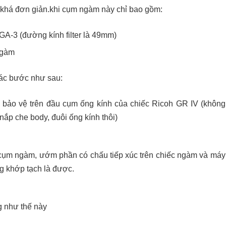
ì khá đơn giản.khi cụm ngàm này chỉ bao gồm:
 GA-3 (đường kính filter là 49mm)
ngàm
ác bước như sau:
bảo vệ trên đầu cụm ống kính của chiếc Ricoh GR IV (không
nắp che body, đuôi ống kính thôi)
cụm ngàm, ướm phần có chấu tiếp xúc trên chiếc ngàm và máy
g khớp tạch là được.
g như thế này