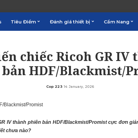
s
Tiêu Điểm
Đánh giá thiết bị
Cẩm Nang
iến chiếc Ricoh GR IV 
 bản HDF/Blackmist/P
Cop 223
14 January, 2026
Posted
by
GR IV thành phiên bản HDF/Blackmist/Promist cực đơn giản
iết chưa nào?