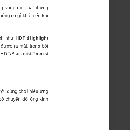
ng vang dội của những
hông có gì khó hiểu khi
coh như
HDF
(
Highlight
 được ra mắt, trong bối
n HDF/Blackmist/Promist
gười dùng chơi hiệu ứng
bộ chuyển đổi ống kính