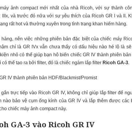
 máy ảnh compact mới nhất của nhà Ricoh, với sự thành cô
 IIIx, và trước đó nữa với sự yêu thích của Ricoh GR I và II. K
rạng rất hot và thường xuyên trong tình trạng khan hiếm hàng.
m hàng, nên việc những phiên bản đặc biệt của chiếc máy Ri
thậm chí là GR IVx vẫn chưa thấy có dấu hiệu nào hé lộ là sẽ
 kiện nhỏ có thể giúp bạn hô biến chiếc GR IV thành phiên bả
có thể tạo ra bởi filter, đó là chiếc ngàm lắp filter
Ricoh GA-3
.
gắn trực tiếp vào Ricoh GR IV, không chỉ giúp lắp filter để n
n nào bảo vệ cụm ống kính của GR IV và lắp thêm được các 
 cho chiếc máy ảnh compact này.
coh GA-3 vào Ricoh GR IV