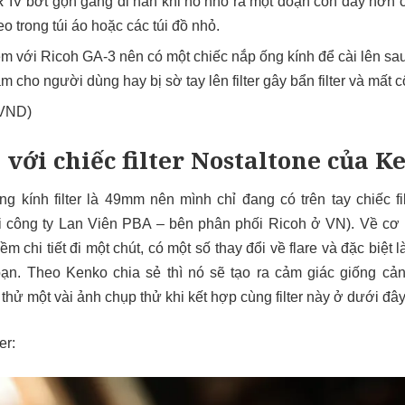
 IV bớt gọn gàng đi hẳn khi nó nhô ra một đoạn còn dày hơn c
 trong túi áo hoặc các túi đồ nhỏ.
èm với Ricoh GA-3 nên có một chiếc nắp ống kính để cài lên sau kh
m cho người dùng hay bị sờ tay lên filter gây bẩn filter và mất c
 VND)
ới chiếc filter Nostaltone của K
 kính filter là 49mm nên mình chỉ đang có trên tay chiếc fi
 công ty Lan Viên PBA – bên phân phối Ricoh ở VN). Về cơ bả
m chi tiết đi một chút, có một số thay đổi về flare và đặc biệt
n. Theo Kenko chia sẻ thì nó sẽ tạo ra cảm giác giống cả
thử một vài ảnh chụp thử khi kết hợp cùng filter này ở dưới đây
er: