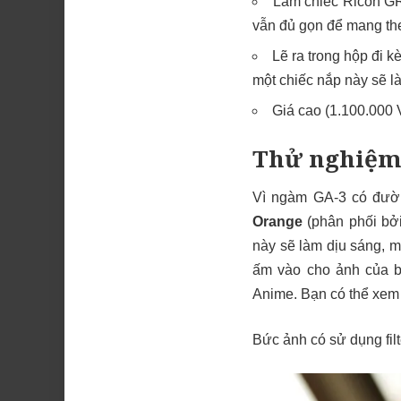
Làm chiếc Ricoh GR
vẫn đủ gọn để mang theo
Lẽ ra trong hộp đi k
một chiếc nắp này sẽ là
Giá cao (1.100.000
Thử nghiệm v
Vì ngàm GA-3 có đường
Orange
(phân phối bởi
này sẽ làm dịu sáng, mề
ấm vào cho ảnh của bạ
Anime. Bạn có thể xem 
Bức ảnh có sử dụng filt