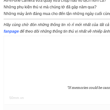
All-in-one camera vừa quay vừa chụp nào vô địch hơn cả?
Những phụ kiện thú vị mà chúng tớ đã gặp năm qua?
Những máy ảnh đáng mua cho đến tận những ngày cuối cùn
Hãy cùng chờ đón những thông tin rò rỉ mới nhất của tất c
fanpage
để theo dõi những thông tin thú vị nhất về nhiếp ảnh
“If memories could be canne
50mm.vn