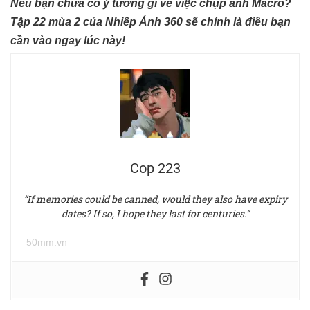
Nếu bạn chưa có ý tưởng gì về việc chụp ảnh Macro?
Tập 22 mùa 2 của Nhiếp Ảnh 360 sẽ chính là điều bạn
cần vào ngay lúc này!
Cop 223
“If memories could be canned, would they also have expiry
dates? If so, I hope they last for centuries.”
50mm.vn