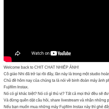
Welcome back to CHIT CHAT NHIẾP ẢNH!
Cô giáo Nhi đã trở lại rồi đây, lần này là trong một studio 
Chủ đề hôm nay của chúng ta là nói về binh đoàn máy ảnh ph
Fujifilm Instax.
Nó có gì khác biệt? Nó có gì thú vị? Tất cả mọi thứ đều sẽ 
Và đừng quên dặt câu hỏi, share livestream và nhận những 
Nếu bạn muốn mua những máy Fujifilm Instax này thì ghé đâ