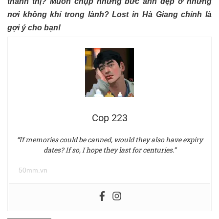
thành thị? Muốn chụp những bức ảnh đẹp ở những
nơi không khí trong lành? Lost in Hà Giang chính là
gợi ý cho bạn!
Cop 223
“If memories could be canned, would they also have expiry
dates? If so, I hope they last for centuries.”
50mm.vn