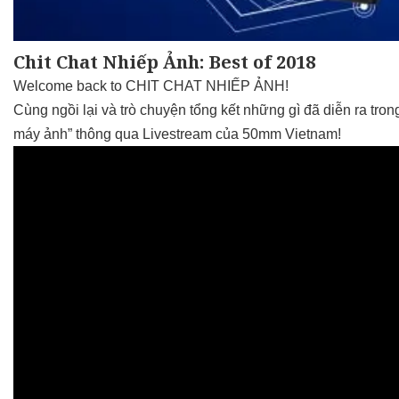
Chit Chat Nhiếp Ảnh: Best of 2018
Welcome back to CHIT CHAT NHIẾP ẢNH!
Cùng ngồi lại và trò chuyện tổng kết những gì đã diễn ra tron
máy ảnh” thông qua Livestream của 50mm Vietnam!