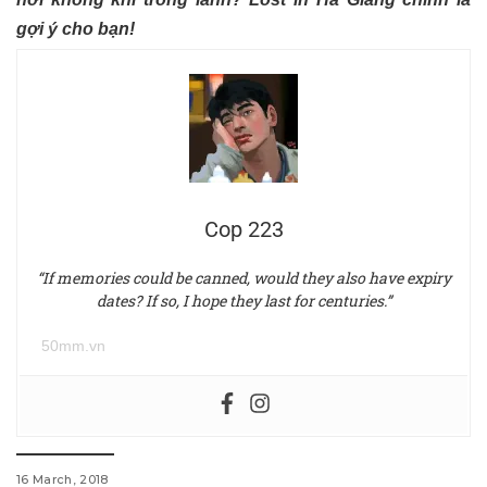
gợi ý cho bạn!
Cop 223
“If memories could be canned, would they also have expiry
dates? If so, I hope they last for centuries.”
50mm.vn
16 March, 2018