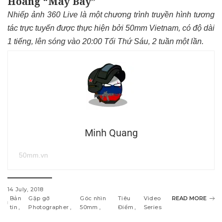
Hoàng “Máy Bay”
Nhiếp ảnh 360 Live là một chương trình truyền hình tương
tác trực tuyến được thực hiện bởi 50mm Vietnam, có độ dài
1 tiếng, lên sóng vào 20:00 Tối Thứ Sáu, 2 tuần một lần.
Minh Quang
50mm.vn
14 July, 2018
Bản
Gặp gỡ
Góc nhìn
Tiêu
Video
READ MORE
tin
Photographer
50mm
Điểm
Series