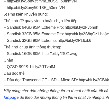
– http://bit.ly/Sony35mmf18OSS_50mmVN
– http://bit.ly/Sony50f18E_50mmVN
6) Phụ kiện khuyên dùng:
Thẻ nhớ để quay video hoặc chụp liên tiếp:
– Sandisk 64GB 95M Extreme Pro: http://bit.ly/2Fvonnh
– Sandisk 32GB 95M Extreme Pro: http://bit.ly/2S8qGz1 hoặc
– Sandisk 32GB 90M Extreme: http://bit.ly/2PL6xk6
Thẻ nhớ chụp ảnh thông thường:
– Sandisk 16GB 80M: http://bit.ly/2SZ1awg
Chân
– QZSD-999S: bit.ly/2RTvbfM
Đầu đọc thẻ:
– Đầu đọc Transcend CF – SD – Micro SD: http://bit.ly/2OBi
Hãy cùng chờ đón những thông tin rò rỉ mới nhất của tất c
fanpage
để theo dõi những thông tin thú vị nhất về nhiếp ảnh