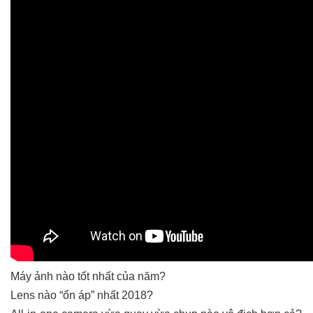
Máy ảnh nào tốt nhất của năm?
Lens nào “ổn áp” nhất 2018?