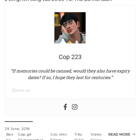
Cop 223
“If memories could be canned, would they also have expiry
dates? If so, I hope they last for centuries.”
50mm.vn
29 June, 2018
Bản
Gặp gỡ
Góc nhìn
Tiêu
Video
READ MORE
tin
Photographer
50mm
Điểm
Series