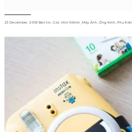
25 December, 2018
Bản tin
Góc nhìn 50mm
Máy Ảnh
Ống Kính
Phụ Kiệ