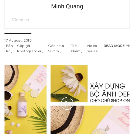
Minh Quang
50mm.vn
17 August, 2018
Bản
Gặp gỡ
Góc nhìn
Tiêu
Video
READ MORE
tin
Photographer
50mm
Điểm
Series