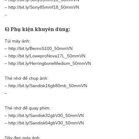
–
http://bit.ly/Sony85mmf18_50mmVN
–
6) Phụ kiện khuyên dùng:
Túi máy ảnh:
–
http://bit.ly/BenroS100_50mmVN
–
http://bit.ly/LoweproNova17L_50mmVN
–
http://bit.ly/HerringboneMedium_50mmVN
Thẻ nhớ để chụp ảnh:
–
http://bit.ly/Sandisk16gb80mb_50mmVN
–
Thẻ nhớ để quay phim:
–
http://bit.ly/Sandisk32gbV30_50mmVN
–
http://bit.ly/Sandisk64gbV30_50mmVN
Dây đeo máy ảnh: