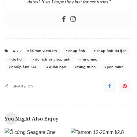
dates? If so, I hope they last for centuries.”
50mm vietnam
chụp ảnh
chụp ảnh du lịch
TAGS:
du lịch
du lịch và chụp ảnh
hà giang
nhiếp ảnh 360
quản bạn
tùng thính
yên minh
SHARE ON
You Might Also Enjoy