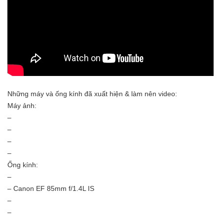
Những máy và ống kính đã xuất hiện & làm nên video:
Máy ảnh:
–
–
–
–
Ống kính:
–
– Canon EF 85mm f/1.4L IS
–
–