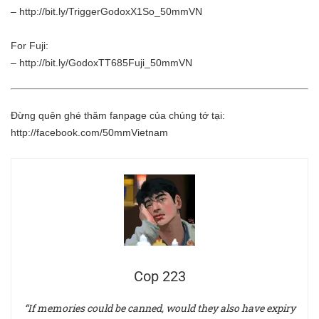
–
http://bit.ly/TriggerGodoxX1So_50mmVN
For Fuji:
–
http://bit.ly/GodoxTT685Fuji_50mmVN
Đừng quên ghé thăm fanpage của chúng tớ tại:
http://facebook.com/50mmVietnam
Cop 223
“If memories could be canned, would they also have expiry