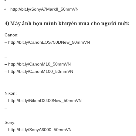
http://bit.ly/SonyA7MarkII_50mmVN
4) Máy ảnh bọn mình khuyên mua cho người mới:
Canon:
–
http://bit.ly/CanonEOS750DNew_50mmVN
–
–
–
http://bit.ly/CanonM10_50mmVN
–
http://bit.ly/CanonM100_50mmVN
–
Nikon:
–
http://bit.ly/NikonD3400New_50mmVN
–
Sony:
–
http://bit.ly/SonyA6000_50mmVN