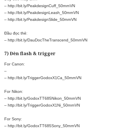
–
http://bit.ly/PeakdesignCuff_50mmVN
–
http://bit.ly/PeakdesignLeash_50mmVN
–
http://bit.ly/PeakdesignSlide_50mmVN
Đầu đọc thẻ:
–
http://bit.ly/DauDocTheTranscend_50mmVN
7) Đèn flash & trigger
For Canon:
–
–
http://bit.ly/TriggerGodoxX1Ca_50mmVN
For Nikon:
–
http://bit.ly/GodoxTT685Nikon_50mmVN
–
http://bit.ly/TriggerGodoxX1Ni_50mmVN
For Sony:
–
http://bit.ly/GodoxTT685Sony_50mmVN