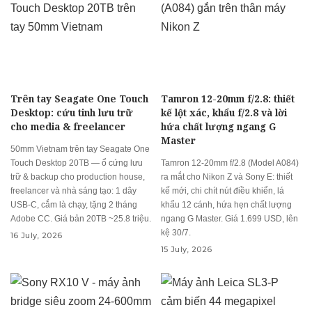
Trên tay Seagate One Touch
Tamron 12-20mm f/2.8: thiết
Desktop: cứu tinh lưu trữ
kế lột xác, khẩu f/2.8 và lời
cho media & freelancer
hứa chất lượng ngang G
Master
50mm Vietnam trên tay Seagate One
Touch Desktop 20TB — ổ cứng lưu
Tamron 12-20mm f/2.8 (Model A084)
trữ & backup cho production house,
ra mắt cho Nikon Z và Sony E: thiết
freelancer và nhà sáng tạo: 1 dây
kế mới, chi chít nút điều khiển, lá
USB-C, cắm là chạy, tặng 2 tháng
khẩu 12 cánh, hứa hẹn chất lượng
Adobe CC. Giá bản 20TB ~25.8 triệu.
ngang G Master. Giá 1.699 USD, lên
kệ 30/7.
16 July, 2026
15 July, 2026