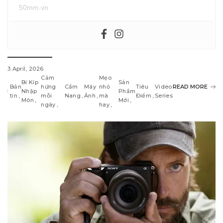
50mm.vn
3 April, 2026
Cảm
Mẹo
Bí Kíp
Sản
Bản
hứng
Cẩm
Máy
nhỏ
Tiêu
Video
READ MORE
Nhập
Phẩm
tin
mỗi
Nang
Ảnh
mà
Điểm
Series
Môn
Mới
ngày
hay