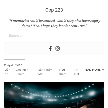
Cop 223
“If memories could be canned, would they also have expiry
dates? If so, I hope they last for centuries.”
50mm.vn
21 April, 2020
Bản
Góc nhìn
Sản Phẩm
Tiêu
Tin
READ MORE
tin
50mm
Mới
Điểm
Hot