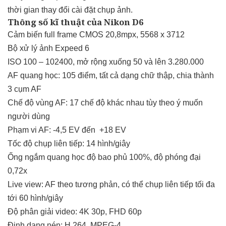
thời gian thay đổi cài đặt chụp ảnh.
Thông số kĩ thuật của Nikon D6
Cảm biến full frame CMOS 20,8mpx, 5568 x 3712
Bộ xử lý ảnh Expeed 6
ISO 100 – 102400, mở rộng xuống 50 và lên 3.280.000
AF quang học: 105 điểm, tất cả dạng chữ thập, chia thành
3 cụm AF
Chế độ vùng AF: 17 chế độ khác nhau tùy theo ý muốn
người dùng
Phạm vi AF: -4,5 EV đến +18 EV
Tốc độ chụp liên tiếp: 14 hình/giây
Ống ngắm quang học độ bao phủ 100%, độ phóng đại
0,72x
Live view: AF theo tương phản, có thể chụp liên tiếp tối đa
tới 60 hình/giây
Độ phân giải video: 4K 30p, FHD 60p
Định dạng nén: H.264, MPEG-4