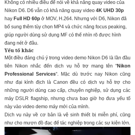
Không có nhiều điều để nói về khả năng quay video của
Nikon D6. D6 vẫn có khả năng quay video
4K UHD 30p
hay
Full HD 60p
ở MOV, H.264. Nhưng với D6, Nikon đã
bổ sung thêm tùy chọn MP4 và chức năng focus peaking,
giúp người dùng sử dụng MF có thể nhìn rõ được hình
đang nét ở đâu.
Yếu tố khác
Một điều đáng chú ý trong video demo Nikon D6 là lần đầu
tiên Nikon nhắc đến dịch vụ hỗ trợ mang tên “
Nikon
Professional Services
“. Mặc dù trước nay Nikon cũng
như đại kình địch là Canon đều có dịch vụ hỗ trợ cho
những người dùng cao cấp, chuyên nghiệp, sử dụng các
máy DSLR flagship, nhưng chưa bao giờ họ đưa yếu tố
này vào video demo máy mới của mình.
Dịch vụ này về cơ bản là vệ sinh thiết bị miễn phí, cũng
như cho mượn đồ đạc để tác nghiệp trong các sự kiện lớn.