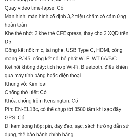
Quay video time-lapse: Có
Màn hình: màn hình cố định 3,2 triệu chấm có cảm ứng
hoàn toàn
Khe thẻ nhớ: 2 khe thẻ CFExpress, thay cho 2 XQD trên
D5
Cổng kết nối: mic, tai nghe, USB Type C, HDMI, cổng
mạng RJ45, cổng kết nối bộ phát Wi-Fi WT-6A/B/C
Kết nối không dây: tích hợp Wi-Fi, Bluetooth, điều khiển
qua máy tính bảng hoặc điện thoại
Khung vỏ: Kim loại
Chống thời tiết: Có
Khóa chống trộm Kensington: Có
Pin: EN-EL18c, có thể chụp tới 3580 tấm khi sạc đầy
GPS: Có
Đi kèm trong hộp: pin, dây đeo, sạc, sách hướng dẫn sử
dụng, thẻ bảo hành chính hãng