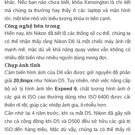
khác. Nếu bạn nào chưa biết, khóa Kensington là chi tiết
mà chúng ta thường hay thấy ở các laptop và màn hình
rời, một khe nhỏ với biểu tượng khóa in bên cạnh.
Công nghệ bên trong
Hiện nay, khi Nikon đã tiết lộ các thông số cụ thể, chúng ta
có thể nhận thấy rằng Nikon D6 là một chiếc máy ảnh rất
mạnh mẽ, mặc dù về khả năng quay video vẫn không có
nhiều đột biến như nhiều người dùng mong đợi.
Chụp ảnh tĩnh
Cảm biến hình ảnh của D6 vẫn được giữ nguyên độ phân
giải
20,8mpx
như Nikon D5. Tuy nhiên, nhờ việc nâng cấp
bộ xử lý hình ảnh lên
Expeed 6
, chất lượng hình ảnh ở
các giá trị ISO cao thường dùng như ISO 6400 được cải
thiện rõ rệt, giúp các nhiếp ảnh gia, ít nhiễu hơn.
Cần nhớ lại 4 năm trước, khi ra mắt D5, Nikon đã gây sốt
cho cả cộng đồng khi D5 và D500 đều sở hữu các giá trị
ISO đến hàng triệu, Mặc dù vậy, chúng ta có thể thấy rõ