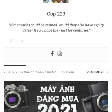
Cop 223
“If memories could be canned, would they also have expiry
dates? If so, I hope they last for centuries.”
50mm.vn
26 July, 2023
Bản tin
Sản Phẩm Mới
Tiêu Điểm
READ MORE