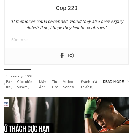
Cop 223
“If memories could be canned, would they also have expiry
dates? If so, I hope they last for centuries.”
50mm.vn
12 January, 2021
Bản
Góc nhìn
Máy
Tin
Video
Đánh giá
READ MORE
tin
50mm
Ảnh
Hot
Series
thiết bị