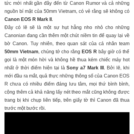
tức mới nhất gần đây đến từ Canon Rumor và cả những
nguồn bí mật của 50mm Vietnam, có vẻ rằng sẽ không có
Canon EOS R Mark II
.
Đây có lẽ sẽ là một sự hụt hẫng nho nhỏ cho những
Canonian đang cần thêm một chút niềm tin để quay lại về
bờ Canon. Tuy nhiên, theo quan sát của cá nhân team
50mm Vietnam
, chúng tớ cho rằng
EOS R
bây giờ có thể
gọi là một món hời và không hề thua kém chiếc máy hot
nhất ở thời điểm hiện tại là
Sony a7 Mark III
. Bởi lẽ, khi
mới đầu ra mắt, quả thực những thông số của Canon EOS
R chưa có nhiều điểm đáng lưu tâm, mọi thứ bình bình,
cộng thêm cả khả năng lấy nét theo mắt cũng không được
trang bị khi chụp liên tiếp, trên giấy tờ thì Canon đã thua
trước một bước rồi.