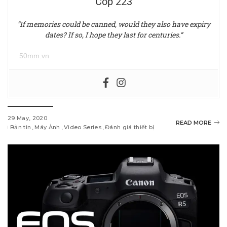
Cop 223
“If memories could be canned, would they also have expiry
dates? If so, I hope they last for centuries.”
50mm.vn
29 May, 2020
READ MORE
Bản tin
Máy Ảnh
Video Series
Đánh giá thiết bị