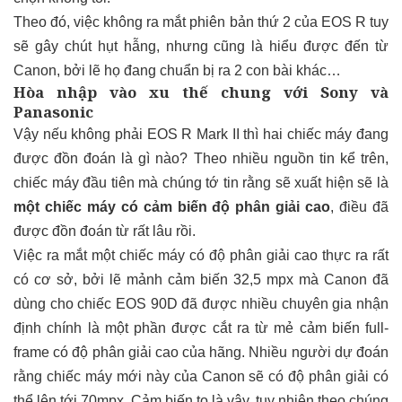
Theo đó, việc không ra mắt phiên bản thứ 2 của EOS R tuy
sẽ gây chút hụt hẫng, nhưng cũng là hiểu được đến từ
Canon, bởi lẽ họ đang chuẩn bị ra 2 con bài khác…
Hòa nhập vào xu thế chung với Sony và
Panasonic
Vậy nếu không phải EOS R Mark II thì hai chiếc máy đang
được đồn đoán là gì nào? Theo nhiều nguồn tin kể trên,
chiếc máy đầu tiên mà chúng tớ tin rằng sẽ xuất hiện sẽ là
một chiếc máy có cảm biến độ phân giải cao
, điều đã
được đồn đoán từ rất lâu rồi.
Việc ra mắt một chiếc máy có độ phân giải cao thực ra rất
có cơ sở, bởi lẽ mảnh cảm biến 32,5 mpx mà Canon đã
dùng cho chiếc EOS 90D đã được nhiều chuyên gia nhận
định chính là một phần được cắt ra từ mẻ cảm biến full-
frame có độ phân giải cao của hãng. Nhiều người dự đoán
rằng chiếc máy mới này của Canon sẽ có độ phân giải có
thể lên tới 70mpx. Cảm biến to là vậy, tuy nhiên theo chúng