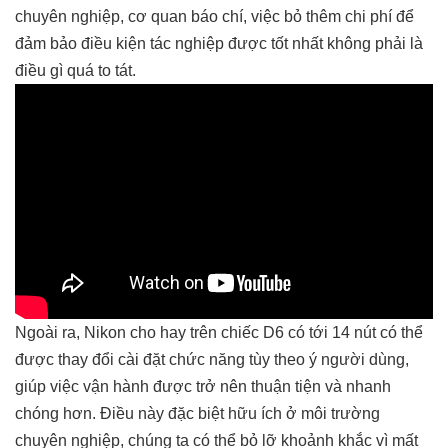
chuyên nghiệp, cơ quan báo chí, việc bỏ thêm chi phí để
đảm bảo điều kiện tác nghiệp được tốt nhất không phải là
điều gì quá to tát.
Ngoài ra, Nikon cho hay trên chiếc D6 có tới 14 nút có thể
được thay đổi cài đặt chức năng tùy theo ý người dùng,
giúp việc vận hành được trở nên thuận tiện và nhanh
chóng hơn. Điều này đặc biệt hữu ích ở môi trường
chuyên nghiệp, chúng ta có thể bỏ lỡ khoảnh khắc vì mất