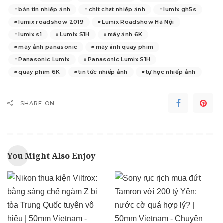
bản tin nhiếp ảnh
chit chat nhiếp ảnh
lumix gh5s
lumix roadshow 2019
Lumix Roadshow Hà Nội
lumix s1
Lumix S1H
máy ảnh 6K
máy ảnh panasonic
máy ảnh quay phim
Panasonic Lumix
Panasonic Lumix S1H
quay phim 6K
tin tức nhiếp ảnh
tự học nhiếp ảnh
SHARE ON
You Might Also Enjoy