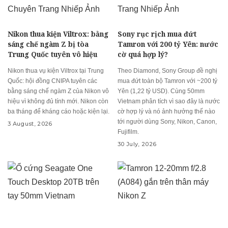
Nikon thua kiện Viltrox: bằng
Sony rục rịch mua đứt
sáng chế ngàm Z bị tòa
Tamron với 200 tỷ Yên: nước
Trung Quốc tuyên vô hiệu
cờ quá hợp lý?
Nikon thua vụ kiện Viltrox tại Trung
Theo Diamond, Sony Group đề nghị
Quốc: hội đồng CNIPA tuyên các
mua đứt toàn bộ Tamron với ~200 tỷ
bằng sáng chế ngàm Z của Nikon vô
Yên (1,22 tỷ USD). Cùng 50mm
hiệu vì không đủ tính mới. Nikon còn
Vietnam phân tích vì sao đây là nước
ba tháng để kháng cáo hoặc kiện lại.
cờ hợp lý và nó ảnh hưởng thế nào
tới người dùng Sony, Nikon, Canon,
3 August, 2026
Fujifilm.
30 July, 2026