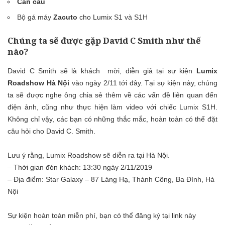
Cần cẩu
Bộ gá máy
Zacuto
cho Lumix S1 và S1H
Chúng ta sẽ được gặp David C Smith như thế
nào?
David C Smith sẽ là khách mời, diễn giả tại sự kiện
Lumix
Roadshow Hà Nội
vào ngày 2/11 tới đây. Tại sự kiện này, chúng
ta sẽ được nghe ông chia sẻ thêm về các vấn đề liên quan đến
điện ảnh, cũng như thực hiện làm video với chiếc Lumix S1H.
Không chỉ vậy, các bạn có những thắc mắc, hoàn toàn có thể đặt
câu hỏi cho David C. Smith.
Lưu ý rằng, Lumix Roadshow sẽ diễn ra tại Hà Nội.
– Thời gian đón khách: 13:30 ngày 2/11/2019
– Địa điểm: Star Galaxy – 87 Láng Hạ, Thành Công, Ba Đình, Hà
Nội
Sự kiện hoàn toàn miễn phí, bạn có thể đăng ký tại link này