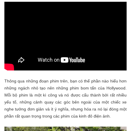
Thông qua những đoạn phim trên, bạn có thể phần nào hiểu hơn
những ngách nhỏ tạo nên những phim bom tấn của Hollywood.
Mỗi bộ phim là một kì công và nó được cấu thành bởi rất nhiều
yếu tố, những cảnh quay các góc bên ngoài của một chiếc xe
nghe tưởng đơn giản và ít ý nghĩa, nhưng hóa ra nó lại đóng một
phần rất quan trọng trong các phim của kinh đô điện ảnh.