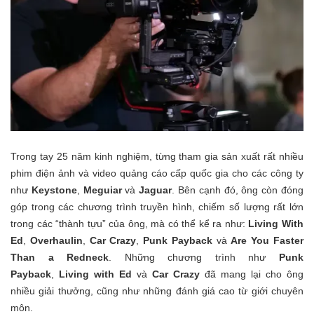
Trong tay 25 năm kinh nghiệm, từng tham gia sản xuất rất nhiều
phim điện ảnh và video quảng cáo cấp quốc gia cho các công ty
như
Keystone
,
Meguiar
và
Jaguar
. Bên cạnh đó, ông còn đóng
góp trong các chương trình truyền hình, chiếm số lượng rất lớn
trong các “thành tựu” của ông, mà có thể kể ra như:
Living With
Ed
,
Overhaulin
,
Car Crazy
,
Punk Payback
và
Are You Faster
Than a Redneck
. Những chương trình như
Punk
Payback
,
Living with Ed
và
Car Crazy
đã mang lại cho ông
nhiều giải thưởng, cũng như những đánh giá cao từ giới chuyên
môn.