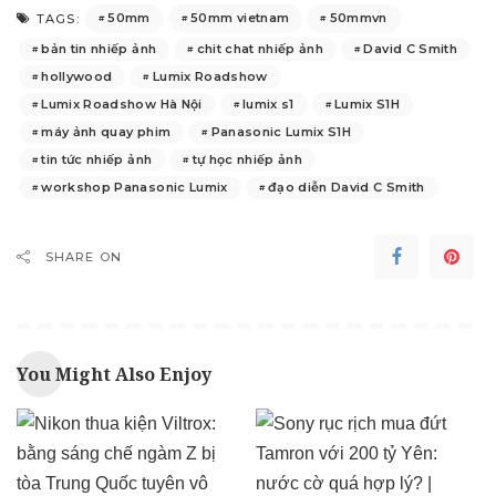
50mm
50mm vietnam
50mmvn
TAGS:
bản tin nhiếp ảnh
chit chat nhiếp ảnh
David C Smith
hollywood
Lumix Roadshow
Lumix Roadshow Hà Nội
lumix s1
Lumix S1H
máy ảnh quay phim
Panasonic Lumix S1H
tin tức nhiếp ảnh
tự học nhiếp ảnh
workshop Panasonic Lumix
đạo diễn David C Smith
SHARE ON
You Might Also Enjoy