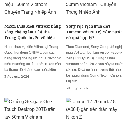
Nikon thua kiện Viltrox: bằng
Sony rục rịch mua đứt
sáng chế ngàm Z bị tòa
Tamron với 200 tỷ Yên: nước
Trung Quốc tuyên vô hiệu
cờ quá hợp lý?
Nikon thua vụ kiện Viltrox tại Trung
Theo Diamond, Sony Group đề nghị
Quốc: hội đồng CNIPA tuyên các
mua đứt toàn bộ Tamron với ~200 tỷ
bằng sáng chế ngàm Z của Nikon vô
Yên (1,22 tỷ USD). Cùng 50mm
hiệu vì không đủ tính mới. Nikon còn
Vietnam phân tích vì sao đây là nước
ba tháng để kháng cáo hoặc kiện lại.
cờ hợp lý và nó ảnh hưởng thế nào
tới người dùng Sony, Nikon, Canon,
3 August, 2026
Fujifilm.
30 July, 2026