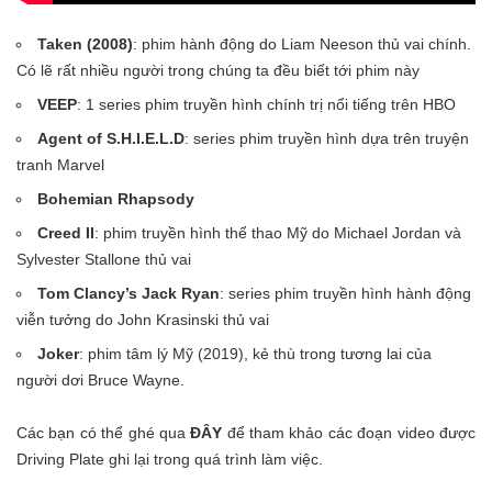
Taken (2008)
: phim hành động do Liam Neeson thủ vai chính.
Có lẽ rất nhiều người trong chúng ta đều biết tới phim này
VEEP
: 1 series phim truyền hình chính trị nổi tiếng trên HBO
Agent of S.H.I.E.L.D
: series phim truyền hình dựa trên truyện
tranh Marvel
Bohemian Rhapsody
Creed II
: phim truyền hình thể thao Mỹ do Michael Jordan và
Sylvester Stallone thủ vai
Tom Clancy’s Jack Ryan
: series phim truyền hình hành động
viễn tưởng do John Krasinski thủ vai
Joker
: phim tâm lý Mỹ (2019), kẻ thù trong tương lai của
người dơi Bruce Wayne.
Các bạn có thể ghé qua
ĐÂY
để tham khảo các đoạn video được
Driving Plate ghi lại trong quá trình làm việc.