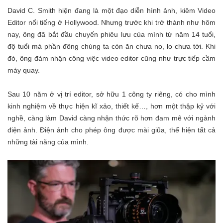
David C. Smith hiện đang là một đạo diễn hình ảnh, kiêm Video
Editor nổi tiếng ở Hollywood. Nhưng trước khi trở thành như hôm
nay, ông đã bắt đầu chuyến phiêu lưu của mình từ năm 14 tuổi,
độ tuổi mà phần đông chúng ta còn ăn chưa no, lo chưa tới. Khi
đó, ông đảm nhận công việc video editor cũng như trực tiếp cầm
máy quay.
Sau 10 năm ở vị trí editor, sở hữu 1 công ty riêng, có cho mình
kinh nghiệm về thực hiện kĩ xảo, thiết kế…, hơn một thập kỷ với
nghề, càng làm David càng nhận thức rõ hơn đam mê với ngành
điện ảnh. Điện ảnh cho phép ông được mài giũa, thể hiện tất cả
những tài năng của mình.