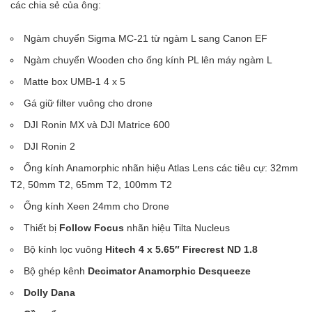
các chia sẻ của ông:
Ngàm chuyển Sigma MC-21 từ ngàm L sang Canon EF
Ngàm chuyển Wooden
cho ống kính PL lên máy ngàm L
Matte box UMB-1 4 x 5
Gá giữ filter vuông cho drone
DJI Ronin MX và DJI Matrice 600
DJI Ronin 2
Ống kính Anamorphic nhãn hiệu Atlas Lens các tiêu cự: 32mm
T2, 50mm T2, 65mm T2, 100mm T2
Ống kính Xeen 24mm cho Drone
Thiết bị
Follow Focus
nhãn hiệu Tilta Nucleus
Bộ kính lọc vuông
Hitech 4 x 5.65″ Firecrest ND 1.8
Bộ ghép kênh
Decimator Anamorphic Desqueeze
Dolly Dana