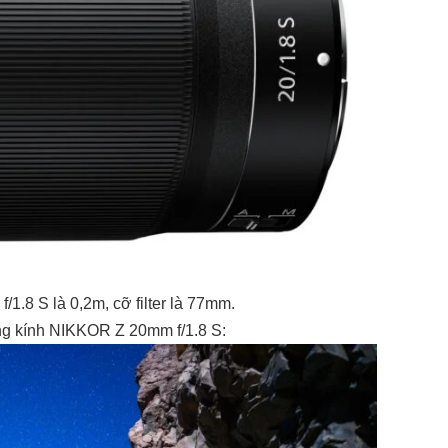
/1.8 S là 0,2m, cỡ filter là 77mm.
ống kính NIKKOR Z 20mm f/1.8 S: