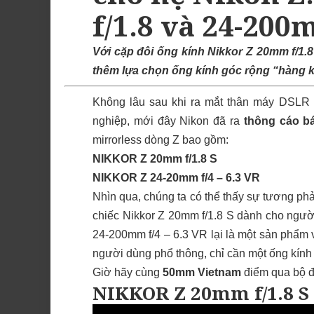
f/1.8 và 24-20
Với cặp đôi ống kính Nikkor Z 20mm f/1.
thêm lựa chọn ống kính góc rộng “hàng 
Không lâu sau khi ra mắt thân máy DSLR
nghiệp, mới đây Nikon đã ra
thông cáo b
mirrorless dòng Z bao gồm:
NIKKOR Z 20mm f/1.8 S
NIKKOR Z 24-20mm f/4 – 6.3 VR
Nhìn qua, chúng ta có thể thấy sự tương phả
chiếc Nikkor Z 20mm f/1.8 S dành cho ngườ
24-200mm f/4 – 6.3 VR lại là một sản phẩm
người dùng phổ thông, chỉ cần một ống kính
Giờ hãy cùng
50mm Vietnam
điểm qua bộ đô
NIKKOR Z 20mm f/1.8 S