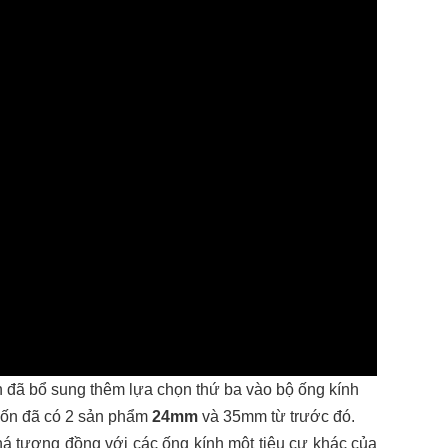
n đã bổ sung thêm lựa chọn thứ ba vào bộ ống kính
vốn đã có 2 sản phẩm
24mm
và 35mm từ trước đó.
khá tương đồng với các ống kính một tiêu cự khác của