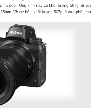
phía đuôi. Ống kính này có khối lượng 507g, đi với
x 85mm. Về cơ bản, khối lượng 507g là vừa phải cho