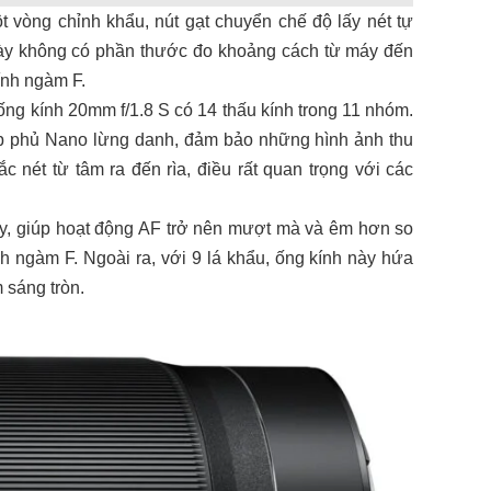
t vòng chỉnh khẩu, nút gạt chuyển chế độ lấy nét tự
 này không có phần thước đo khoảng cách từ máy đến
kính ngàm F.
 ống kính 20mm f/1.8 S có 14 thấu kính trong 11 nhóm.
lớp phủ Nano lừng danh, đảm bảo những hình ảnh thu
 nét từ tâm ra đến rìa, điều rất quan trọng với các
y, giúp hoạt động AF trở nên mượt mà và êm hơn so
h ngàm F. Ngoài ra, với 9 lá khẩu, ống kính này hứa
 sáng tròn.