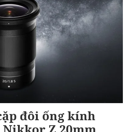
cặp đôi ống kính
: Nikkor Z 20mm