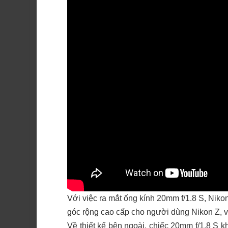
Với việc ra mắt ống kính 20mm f/1.8 S, Niko
góc rộng cao cấp cho người dùng Nikon Z, 
Về thiết kế bên ngoài, chiếc 20mm f/1.8 S 