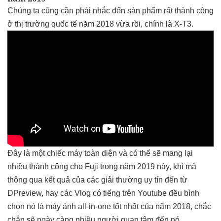
Chúng ta cũng cần phải nhắc đến sản phẩm rất thành công
ở thị trường quốc tế năm 2018 vừa rồi, chính là X-T3.
Đây là một chiếc máy toàn diện và có thể sẽ mang lại
nhiều thành công cho Fuji trong năm 2019 này, khi mà
thông qua kết quả của các giải thường uy tín đến từ
DPreview, hay các Vlog có tiếng trên Youtube đều bình
chọn nó là máy ảnh all-in-one tốt nhất của năm 2018, chắc
chắn sẽ ngày càng nhiều người quan tâm đến nó.