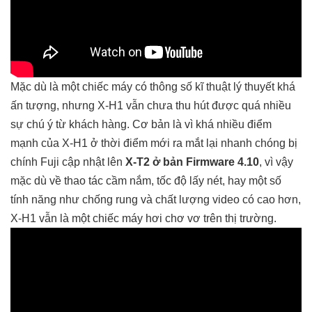
Mặc dù là một chiếc máy có thông số kĩ thuật lý thuyết khá
ấn tượng, nhưng X-H1 vẫn chưa thu hút được quá nhiều
sự chú ý từ khách hàng. Cơ bản là vì khá nhiều điểm
mạnh của X-H1 ở thời điểm mới ra mắt lại nhanh chóng bị
chính Fuji cập nhật lên
X-T2 ở bản Firmware 4.10
, vì vậy
mặc dù về thao tác cầm nắm, tốc độ lấy nét, hay một số
tính năng như chống rung và chất lượng video có cao hơn,
X-H1 vẫn là một chiếc máy hơi chơ vơ trên thị trường.