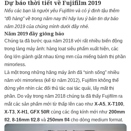
Dự báo thời tiết về Fujifilm 2019
Nếu các bạn là người yêu Fujifilm và có ý định tậu thêm
“đồ hàng” về trong năm nay thì hãy lưu ý bản tin dự báo
năm 2019 của chúng mình dưới đây nhé.
Năm 2019 đầy giông bão
Chúng ta đã bước qua năm 2018 với rất nhiều biến động
trong làng máy ảnh: hàng loạt siêu phẩm xuất hiện, các
ông lớn giành giật nhau từng mm của miếng bánh thị phần
mirrorless.
Là một trong những hãng máy ảnh đã “sinh sống” nhiều
năm với mirrorless (kể từ năm 2012), Fujifilm không thể
đứng yên nhìn các đối thủ tác oai tác quái, lấy mất thị
phần. Do vậy trong năm 2018 chúng ta đã thấy Fujifilm ra
mắt các sản phẩm mới từ thấp lên cao như
X-A5
,
X-T100
,
X-T3
,
X-H1
,
GFX 50R
cùng các ống kính mới như
200mm
f/2
,
8-16mm f/2.8
và
250mm f/4
cho dòng medium format.