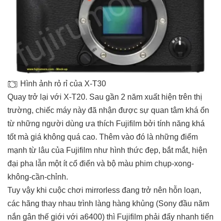
Hình ảnh rỏ rỉ của X-T30
Quay trở lại với X-T20. Sau gần 2 năm xuất hiện trên thị
trường, chiếc máy này đã nhận được sự quan tâm khá ổn
từ những người dùng ưa thích Fujifilm bởi tính năng khá
tốt mà giá không quá cao. Thêm vào đó là những điểm
mạnh từ lâu của Fujifilm như hình thức đẹp, bắt mắt, hiện
đại pha lẫn một ít cổ điển và bộ màu phim chụp-xong-
không-cần-chỉnh.
Tuy vậy khi cuộc chơi mirrorless đang trở nên hỗn loạn,
các hãng thay nhau trình làng hàng khủng (Sony đầu năm
nắn gân thế giới với a6400) thì Fujifilm phải đẩy nhanh tiến