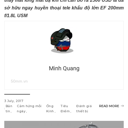
thấy mát lòng mát dạ khi chỉ cần bỏ ra 2500 USD là đã
sở hữu ngay huyền thoại tele khẩu độ lớn EF 200mm
f/1.8L USM
Minh Quang
50mm.vn
3 July, 2017
Bản
Cảm hứng mỗi
Ống
Tiêu
Đánh giá
READ MORE
tin
ngày
Kính
Điểm
thiết bị