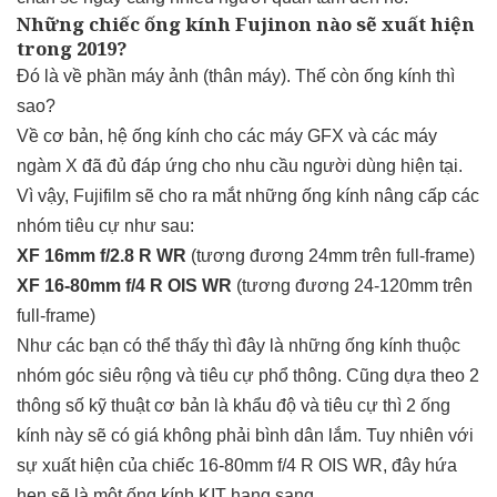
Những chiếc ống kính Fujinon nào sẽ xuất hiện
trong 2019?
Đó là về phần máy ảnh (thân máy). Thế còn ống kính thì
sao?
Về cơ bản, hệ ống kính cho các máy GFX và các máy
ngàm X đã đủ đáp ứng cho nhu cầu người dùng hiện tại.
Vì vậy, Fujifilm sẽ cho ra mắt những ống kính nâng cấp các
nhóm tiêu cự như sau:
XF 16mm f/2.8 R WR
(tương đương 24mm trên full-frame)
XF 16-80mm f/4 R OIS WR
(tương đương 24-120mm trên
full-frame)
Như các bạn có thể thấy thì đây là những ống kính thuộc
nhóm góc siêu rộng và tiêu cự phổ thông. Cũng dựa theo 2
thông số kỹ thuật cơ bản là khẩu độ và tiêu cự thì 2 ống
kính này sẽ có giá không phải bình dân lắm. Tuy nhiên với
sự xuất hiện của chiếc 16-80mm f/4 R OIS WR, đây hứa
hẹn sẽ là một ống kính KIT hạng sang.