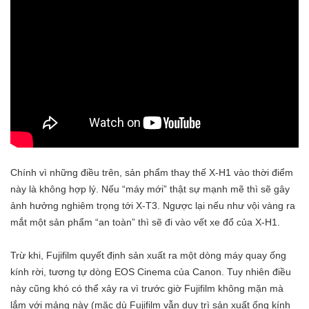
Chính vì những điều trên, sản phẩm thay thế X-H1 vào thời điểm
này là không hợp lý. Nếu “máy mới” thật sự mạnh mẽ thì sẽ gây
ảnh hưởng nghiêm trọng tới X-T3. Ngược lại nếu như vội vàng ra
mắt một sản phẩm “an toàn” thì sẽ đi vào vết xe đổ của X-H1.
Trừ khi, Fujifilm quyết định sản xuất ra một dòng máy quay ống
kính rời, tương tự dòng EOS Cinema của Canon. Tuy nhiên điều
này cũng khó có thể xảy ra vì trước giờ Fujifilm không mặn mà
lắm với mảng này (mặc dù Fujifilm vẫn duy trì sản xuất ống kính