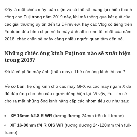
Đây là một chiếc máy toàn diện và có thể sẽ mang lại nhiều thành
công cho Fuji trong năm 2019 này, khi mà thông qua kết quả của
các giải thường uy tín đến từ DPreview, hay các Vlog có tiếng trên
Youtube đều bình chọn nó là máy ảnh all-in-one tốt nhất của năm
2018, chắc chắn sẽ ngày càng nhiều người quan tâm đến nó.
Những chiếc ống kính Fujinon nào sẽ xuất hiện
trong 2019?
Đó là về phần máy ảnh (thân máy). Thế còn ống kính thì sao?
Về cơ bản, hệ ống kính cho các máy GFX và các máy ngàm X đã
đủ đáp ứng cho nhu cầu người dùng hiện tại. Vì vậy, Fujifilm sẽ
cho ra mắt những ống kính nâng cấp các nhóm tiêu cự như sau:
XF 16mm f/2.8 R WR
(tương đương 24mm trên full-frame)
XF 16-80mm f/4 R OIS WR
(tương đương 24-120mm trên full-
frame)