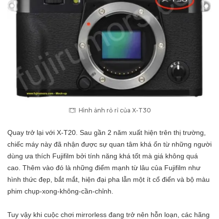
Hình ảnh rỏ rỉ của X-T30
Quay trở lại với X-T20. Sau gần 2 năm xuất hiện trên thị trường,
chiếc máy này đã nhận được sự quan tâm khá ổn từ những người
dùng ưa thích Fujifilm bởi tính năng khá tốt mà giá không quá
cao. Thêm vào đó là những điểm mạnh từ lâu của Fujifilm như
hình thức đẹp, bắt mắt, hiện đại pha lẫn một ít cổ điển và bộ màu
phim chụp-xong-không-cần-chỉnh.
Tuy vậy khi cuộc chơi mirrorless đang trở nên hỗn loạn, các hãng