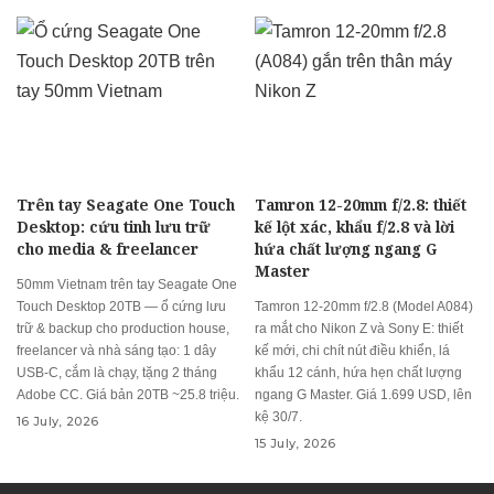
Trên tay Seagate One Touch
Tamron 12-20mm f/2.8: thiết
Desktop: cứu tinh lưu trữ
kế lột xác, khẩu f/2.8 và lời
cho media & freelancer
hứa chất lượng ngang G
Master
50mm Vietnam trên tay Seagate One
Touch Desktop 20TB — ổ cứng lưu
Tamron 12-20mm f/2.8 (Model A084)
trữ & backup cho production house,
ra mắt cho Nikon Z và Sony E: thiết
freelancer và nhà sáng tạo: 1 dây
kế mới, chi chít nút điều khiển, lá
USB-C, cắm là chạy, tặng 2 tháng
khẩu 12 cánh, hứa hẹn chất lượng
Adobe CC. Giá bản 20TB ~25.8 triệu.
ngang G Master. Giá 1.699 USD, lên
kệ 30/7.
16 July, 2026
15 July, 2026