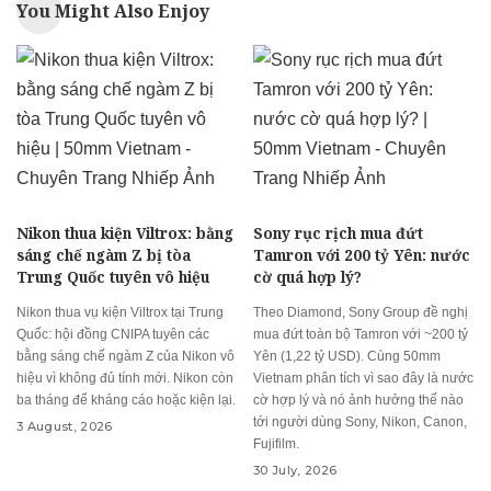
You Might Also Enjoy
Nikon thua kiện Viltrox: bằng
Sony rục rịch mua đứt
sáng chế ngàm Z bị tòa
Tamron với 200 tỷ Yên: nước
Trung Quốc tuyên vô hiệu
cờ quá hợp lý?
Nikon thua vụ kiện Viltrox tại Trung
Theo Diamond, Sony Group đề nghị
Quốc: hội đồng CNIPA tuyên các
mua đứt toàn bộ Tamron với ~200 tỷ
bằng sáng chế ngàm Z của Nikon vô
Yên (1,22 tỷ USD). Cùng 50mm
hiệu vì không đủ tính mới. Nikon còn
Vietnam phân tích vì sao đây là nước
ba tháng để kháng cáo hoặc kiện lại.
cờ hợp lý và nó ảnh hưởng thế nào
tới người dùng Sony, Nikon, Canon,
3 August, 2026
Fujifilm.
30 July, 2026