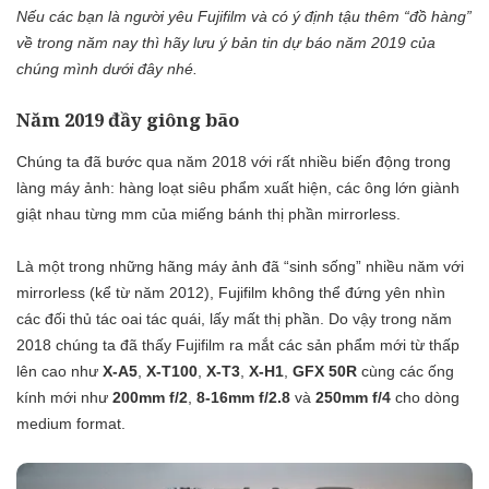
Nếu các bạn là người yêu Fujifilm và có ý định tậu thêm “đồ hàng”
về trong năm nay thì hãy lưu ý bản tin dự báo năm 2019 của
chúng mình dưới đây nhé.
Năm 2019 đầy giông bão
Chúng ta đã bước qua năm 2018 với rất nhiều biến động trong
làng máy ảnh: hàng loạt siêu phẩm xuất hiện, các ông lớn giành
giật nhau từng mm của miếng bánh thị phần mirrorless.
Là một trong những hãng máy ảnh đã “sinh sống” nhiều năm với
mirrorless (kể từ năm 2012), Fujifilm không thể đứng yên nhìn
các đối thủ tác oai tác quái, lấy mất thị phần. Do vậy trong năm
2018 chúng ta đã thấy Fujifilm ra mắt các sản phẩm mới từ thấp
lên cao như
X-A5
,
X-T100
,
X-T3
,
X-H1
,
GFX 50R
cùng các ống
kính mới như
200mm f/2
,
8-16mm f/2.8
và
250mm f/4
cho dòng
medium format.