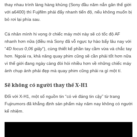
thay nhau trình làng hàng khủng (Sony đầu năm nắn gân thế giới
với a6400) thì Fujifilm phải đẩy nhanh tiến độ, nếu không muốn bị
bỏ rơi lại phía sau.
Cá nhân mình hi vọng ở chiếc máy mới này sẽ có tốc độ AF
nhanh hơn nữa (điều mà Sony đã vỗ ngực tự hào bấy lâu nay với
“
4D focus 0,06 giây
“), cùng thiết kế phần tay cầm vừa và chắc tay
hơn. Ngoài ra, khả năng quay phim cũng sẽ cần phải tốt hơn nữa
vì thế giới đang ngày càng đòi hỏi nhiều hơn về những chiếc máy
ảnh chụp ảnh phải đẹp mà quay phim cũng phải ra gì một tí.
Sẽ không có người thay thế X-H1
Đối với X-H1, một số nguồn tin “có vẻ đáng tin cậy” từ trang
Fujirumors đã khẳng định sản phẩm này năm nay không có người
kế nhiệm.