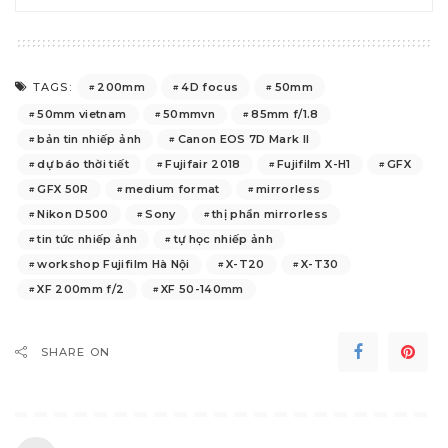
200mm
4D focus
50mm
TAGS:
50mm vietnam
50mmvn
85mm f/1.8
bản tin nhiếp ảnh
Canon EOS 7D Mark II
dự báo thời tiết
Fujifair 2018
Fujifilm X-H1
GFX
GFX 50R
medium format
mirrorless
Nikon D500
Sony
thị phần mirrorless
tin tức nhiếp ảnh
tự học nhiếp ảnh
workshop Fujifilm Hà Nội
X-T20
X-T30
XF 200mm f/2
XF 50-140mm
SHARE ON