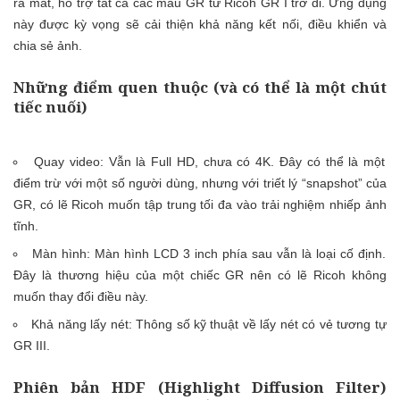
ra mắt, hỗ trợ tất cả các mẫu GR từ Ricoh GR I trở đi. Ứng dụng
này được kỳ vọng sẽ cải thiện khả năng kết nối, điều khiển và
chia sẻ ảnh.
Những điểm quen thuộc (và có thể là một chút
tiếc nuối)
Quay video: Vẫn là Full HD, chưa có 4K. Đây có thể là một
điểm trừ với một số người dùng, nhưng với triết lý “snapshot” của
GR, có lẽ Ricoh muốn tập trung tối đa vào trải nghiệm nhiếp ảnh
tĩnh.
Màn hình: Màn hình LCD 3 inch phía sau vẫn là loại cố định.
Đây là thương hiệu của một chiếc GR nên có lẽ Ricoh không
muốn thay đổi điều này.
Khả năng lấy nét: Thông số kỹ thuật về lấy nét có vẻ tương tự
GR III.
Phiên bản HDF (Highlight Diffusion Filter)