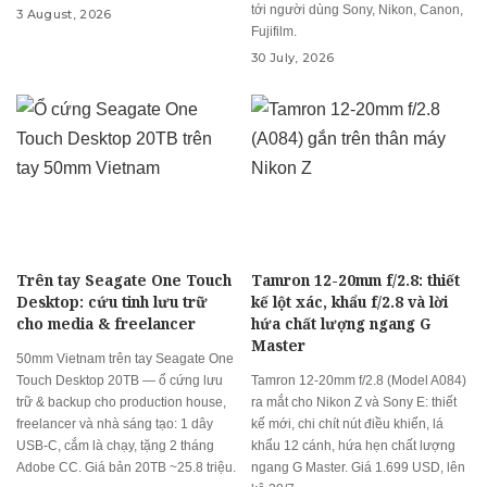
tới người dùng Sony, Nikon, Canon,
3 August, 2026
Fujifilm.
30 July, 2026
Trên tay Seagate One Touch
Tamron 12-20mm f/2.8: thiết
Desktop: cứu tinh lưu trữ
kế lột xác, khẩu f/2.8 và lời
cho media & freelancer
hứa chất lượng ngang G
Master
50mm Vietnam trên tay Seagate One
Touch Desktop 20TB — ổ cứng lưu
Tamron 12-20mm f/2.8 (Model A084)
trữ & backup cho production house,
ra mắt cho Nikon Z và Sony E: thiết
freelancer và nhà sáng tạo: 1 dây
kế mới, chi chít nút điều khiển, lá
USB-C, cắm là chạy, tặng 2 tháng
khẩu 12 cánh, hứa hẹn chất lượng
Adobe CC. Giá bản 20TB ~25.8 triệu.
ngang G Master. Giá 1.699 USD, lên