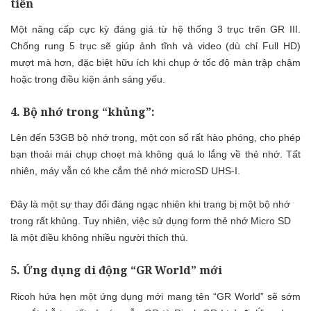
tiến
Một nâng cấp cực kỳ đáng giá từ hệ thống 3 trục trên GR III.
Chống rung 5 trục sẽ giúp ảnh tĩnh và video (dù chỉ Full HD)
mượt mà hơn, đặc biệt hữu ích khi chụp ở tốc độ màn trập chậm
hoặc trong điều kiện ánh sáng yếu.
4. Bộ nhớ trong “khủng”:
Lên đến 53GB bộ nhớ trong, một con số rất hào phóng, cho phép
bạn thoải mái chụp choẹt mà không quá lo lắng về thẻ nhớ. Tất
nhiên, máy vẫn có khe cắm thẻ nhớ microSD UHS-I.
Đây là một sự thay đổi đáng ngạc nhiên khi trang bị một bộ nhớ
trong rất khủng. Tuy nhiên, việc sử dụng form thẻ nhớ Micro SD
là một điều không nhiều người thích thú.
5. Ứng dụng di động “GR World” mới
Ricoh hứa hẹn một ứng dụng mới mang tên “GR World” sẽ sớm