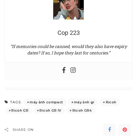
Cop 223
“If memories could be canned, would they also have expiry
dates? If so, I hope they last for centuries.”
máy ảnh compact
máy ảnh gr
Ricoh
TAGS:
Ricoh GR
Ricoh GR IV
Ricoh GR4
SHARE ON