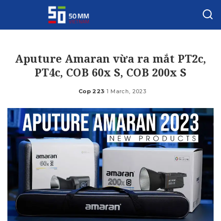
Aputure Amaran vừa ra mắt PT2c,
PT4c, COB 60x S, COB 200x S
Cop 223
1 March, 2023
Posted
by