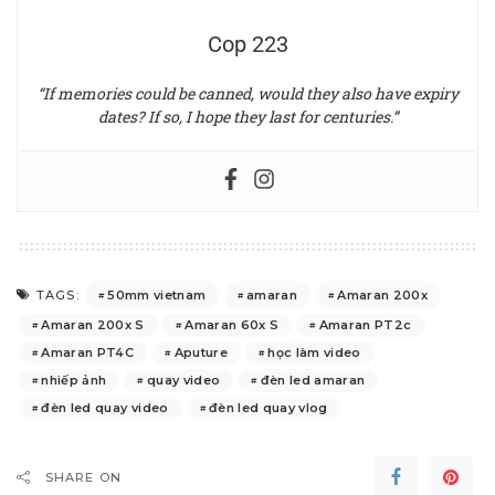
Cop 223
“If memories could be canned, would they also have expiry
dates? If so, I hope they last for centuries.”
50mm vietnam
amaran
Amaran 200x
TAGS:
Amaran 200x S
Amaran 60x S
Amaran PT2c
Amaran PT4C
Aputure
học làm video
nhiếp ảnh
quay video
đèn led amaran
đèn led quay video
đèn led quay vlog
SHARE ON