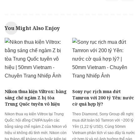
You Might Also Enjoy
Nikon thua kiện Viltrox: bằng
Sony rục rịch mua đứt
sáng chế ngàm Z bị tòa
Tamron với 200 tỷ Yên: nước
Trung Quốc tuyên vô hiệu
cờ quá hợp lý?
Nikon thua vụ kiện Viltrox tại Trung
Theo Diamond, Sony Group đề nghị
Quốc: hội đồng CNIPA tuyên các
mua đứt toàn bộ Tamron với ~200 tỷ
bằng sáng chế ngàm Z của Nikon vô
Yên (1,22 tỷ USD). Cùng 50mm
hiệu vì không đủ tính mới. Nikon còn
Vietnam phân tích vì sao đây là nước
ba tháng để kháng cáo hoặc kiện lại.
cờ hợp lý và nó ảnh hưởng thế nào