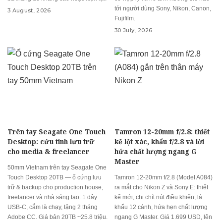
tới người dùng Sony, Nikon, Canon,
3 August, 2026
Fujifilm.
30 July, 2026
Trên tay Seagate One Touch
Tamron 12-20mm f/2.8: thiết
Desktop: cứu tinh lưu trữ
kế lột xác, khẩu f/2.8 và lời
cho media & freelancer
hứa chất lượng ngang G
Master
50mm Vietnam trên tay Seagate One
Touch Desktop 20TB — ổ cứng lưu
Tamron 12-20mm f/2.8 (Model A084)
trữ & backup cho production house,
ra mắt cho Nikon Z và Sony E: thiết
freelancer và nhà sáng tạo: 1 dây
kế mới, chi chít nút điều khiển, lá
USB-C, cắm là chạy, tặng 2 tháng
khẩu 12 cánh, hứa hẹn chất lượng
Adobe CC. Giá bản 20TB ~25.8 triệu.
ngang G Master. Giá 1.699 USD, lên