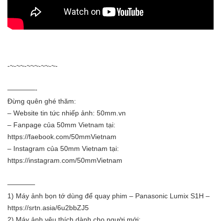
-~-~~-~~~-~~-~-
————-
Đừng quên ghé thăm:
– Website tin tức nhiếp ảnh:
50mm.vn
– Fanpage của 50mm Vietnam tại:
https://faebook.com/50mmVietnam
– Instagram của 50mm Vietnam tại:
https://instagram.com/50mmVietnam
————
1) Máy ảnh bọn tớ dùng để quay phim – Panasonic Lumix S1H –
https://srtn.asia/6u2bbZJ5
2) Máy ảnh yêu thích dành cho người mới: