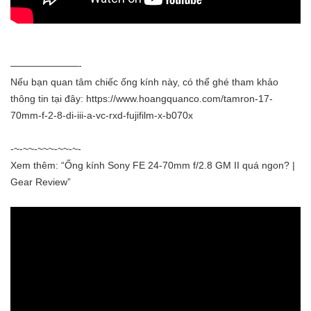
———————-
Nếu bạn quan tâm chiếc ống kính này, có thể ghé tham khảo
thông tin tại đây: https://www.hoangquanco.com/tamron-17-
70mm-f-2-8-di-iii-a-vc-rxd-fujifilm-x-b070x
-~-~~-~~~-~~-~-
Xem thêm: “Ống kính Sony FE 24-70mm f/2.8 GM II quá ngon? |
Gear Review”