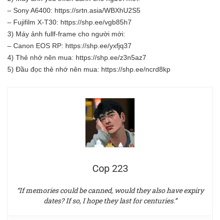
– Sony A6400:
https://srtn.asia/WBXhU2S5
– Fujifilm X-T30:
https://shp.ee/vgb85h7
3) Máy ảnh fullf-frame cho người mới:
– Canon EOS RP:
https://shp.ee/yxfjq37
4) Thẻ nhớ nên mua:
https://shp.ee/z3n5az7
5) Đầu đọc thẻ nhớ nên mua:
https://shp.ee/ncrd8kp
Cop 223
“If memories could be canned, would they also have expiry
dates? If so, I hope they last for centuries.”