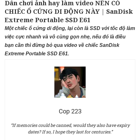
Dân chơi ảnh hay làm video NÊN CÓ
CHIẾC Ổ CỨNG DI ĐỘNG NÀY | SanDisk
Extreme Portable SSD E61
Một chiếc ổ cứng di động, lại còn là SSD với tốc độ làm
việc cực nhanh và vô cùng gọn nhẹ, nếu đó là điều
bạn cần thì đừng bỏ qua video về chiếc SanDisk
Extreme Portable SSD E61.
Cop 223
“If memories could be canned, would they also have expiry
dates? If so, I hope they last for centuries.”