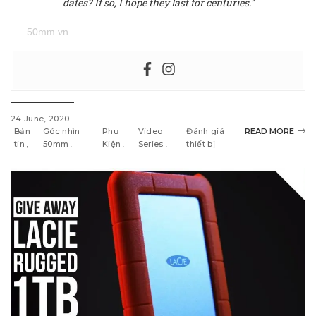
dates? If so, I hope they last for centuries.”
50mm.vn
24 June, 2020
Bản
Góc nhìn
Phụ
Video
Đánh giá
READ MORE
tin
50mm
Kiện
Series
thiết bị