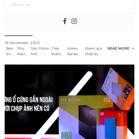
50mm.vn
19 December, 2020
Bản
Phụ
Sản Phẩm
Tiêu
Video
Đánh giá
READ MORE
tin
Kiện
Mới
Điểm
Series
thiết bị