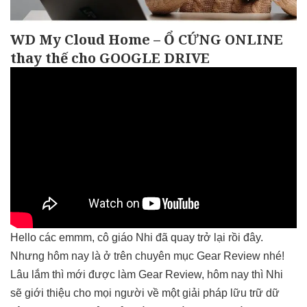
WD My Cloud Home – Ổ CỨNG ONLINE
thay thế cho GOOGLE DRIVE
Hello các emmm, cô giáo Nhi đã quay trở lại rồi đây.
Nhưng hôm nay là ở trên chuyên mục Gear Review nhé!
Lâu lắm thì mới được làm Gear Review, hôm nay thì Nhi
sẽ giới thiệu cho mọi người về một giải pháp lữu trữ dữ