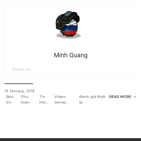
Minh Quang
50mm.vn
19 January, 2019
Bản
Phụ
Tin
Video
Đánh giá thiết
READ MORE
tin
Kiện
Hot
Series
bị
w
i
n