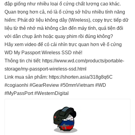
đập giống như nhiều loại ổ cứng chất lượng cao khác.
Quan trọng hơn cả, nó là ổ cứng sở hữu nhiều tính năng
hiếm: Phát dữ liệu không dây (Wireless), copy trực tiếp dữ
liệu từ thẻ nhớ mà không cần đến máy tính, quá tiện đối
với dân chụp ảnh hoặc quay phim rồi đúng không?
Hãy xem video để có cái nhìn trực quan hơn về ổ cứng
WD My Passport Wireless SSD nhé!
Thông tin chi tiết: https://www.wd.com/products/portable-
storage/my-passport-wireless-ssd.html
Link mua sản phẩm: https://shorten.asia/318g8q6C
#cogiaonhi #GearReview #50mmVietnam #WD
#MyPassPort #WesternDigital