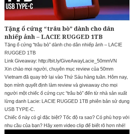
Tặng ổ cứng “trâu bò” dành cho dân
nhiếp ảnh – LACIE RUGGED 1TB
Tặng ổ cứng “trâu bò” dành cho dân nhiếp ảnh – LACIE
RUGGED 1TB
Link Giveaway: http://bit.ly/GiveAwayLacie_50mmVN
Xin chào mọi người, chuyên mục review của 50mm
Vietnam đã quay trở lại vào Thứ Sáu hàng tuần. Hôm nay,
bọn mình quyết định làm review và giveaway cho mọi
người một chiếc ổ cứng cực “trâu bò” đến từ nhà sản xuất
lừng danh Lacie: LACIE RUGGED 1TB phiên bản sử dụng
USB TYPE-C.
Chiếc ổ này có gì đặc biệt? Tốc độ ra sao? Có phù hợp với
nhu cầu của bạn? Hãy xem video clip để biết rõ hơn nhé!