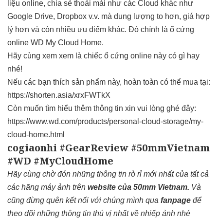
liệu online, chia sẻ thoải mái như các Cloud khác như
Google Drive, Dropbox v.v. mà dung lượng to hơn, giá hợp
lý hơn và còn nhiều ưu điểm khác. Đó chính là ổ cứng
online WD My Cloud Home.
Hãy cùng xem xem là chiếc ổ cứng online này có gì hay
nhé!
Nếu các bạn thích sản phẩm này, hoàn toàn có thể mua tại:
https://shorten.asia/xrxFWTkX
Còn muốn tìm hiểu thêm thông tin xin vui lòng ghé đây:
https://www.wd.com/products/personal-cloud-storage/my-
cloud-home.html
cogiaonhi #GearReview #50mmVietnam
#WD #MyCloudHome
Hãy cùng chờ đón những thông tin rò rỉ mới nhất của tất cả
các hãng máy ảnh trên
website của 50mm Vietnam
.
Và
cũng đừng quên kết nối với chúng mình qua
fanpage
để
theo dõi những thông tin thú vị nhất về nhiếp ảnh nhé