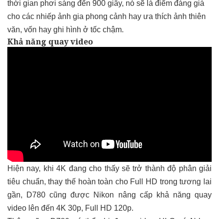
thời gian phơi sáng đến 900 giây, nó sẽ là điểm đáng giá
cho các nhiếp ảnh gia phong cảnh hay ưa thích ảnh thiên
văn, vốn hay ghi hình ở tốc chậm.
Khả năng quay video
Hiện nay, khi 4K đang cho thấy sẽ trở thành độ phân giải
tiêu chuẩn, thay thế hoàn toàn cho Full HD trong tương lai
gần, D780 cũng được Nikon nâng cấp khả năng quay
video lên đến 4K 30p, Full HD 120p.