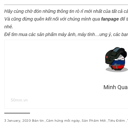
Hãy cùng chờ đón những thông tin rò rỉ mới nhất của tất cả 
Và cũng đừng quên kết nối với chúng mình qua
fanpage
để t
nhé.
Để tìm mua các sản phẩm máy ảnh, máy tính…ưng ý, các bạn
Minh Qua
50mm.vn
3 January, 2020
Bản tin
Cảm hứng mỗi ngày
Sản Phẩm Mới
Tiêu Điểm