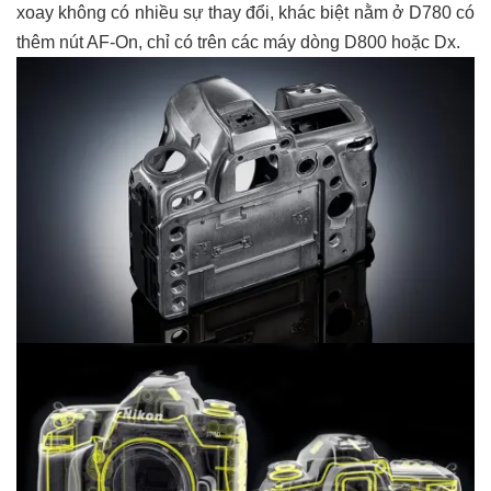
xoay không có nhiều sự thay đổi, khác biệt nằm ở D780 có
thêm nút AF-On, chỉ có trên các máy dòng D800 hoặc Dx.