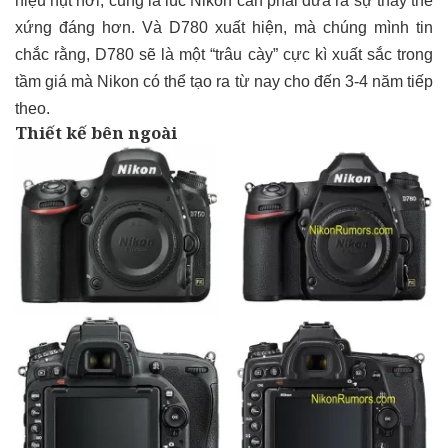
hiệu hụt hơi, cũng là lúc Nikon cần phải đưa ra sự thay thế
xứng đáng hơn. Và D780 xuất hiện, mà chúng mình tin
chắc rằng, D780 sẽ là một “trâu cày” cực kì xuất sắc trong
tầm giá mà Nikon có thể tạo ra từ nay cho đến 3-4 năm tiếp
theo.
Thiết kế bên ngoài