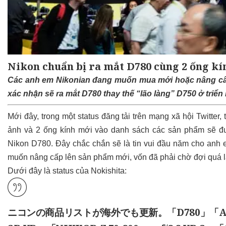
Nikon chuẩn bị ra mắt D780 cùng 2 ống kín
Các anh em Nikonian đang muốn mua mới hoặc nâng cấp
xác nhận sẽ ra mắt D780 thay thế “lão làng” D750 ở triển
Mới đây, trong một status đăng tải trên mạng xã hội Twitter,
ảnh và 2 ống kính mới vào danh sách các sản phẩm sẽ đượ
Nikon D780. Đây chắc chắn sẽ là tin vui đầu năm cho an
muốn nâng cấp lên sản phẩm mới, vốn đã phải chờ đợi quá l
Dưới đây là status của Nokishita:
ニコンの商品リストが海外でも更新。「D780」「AF-S NIK