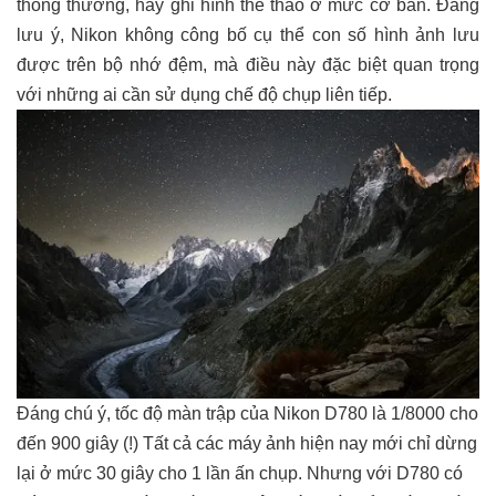
thông thường, hay ghi hình thể thao ở mức cơ bản. Đáng
lưu ý, Nikon không công bố cụ thể con số hình ảnh lưu
được trên bộ nhớ đệm, mà điều này đặc biệt quan trọng
với những ai cần sử dụng chế độ chụp liên tiếp.
Đáng chú ý, tốc độ màn trập của Nikon D780 là 1/8000 cho
đến 900 giây (!) Tất cả các máy ảnh hiện nay mới chỉ dừng
lại ở mức 30 giây cho 1 lần ấn chụp. Nhưng với D780 có