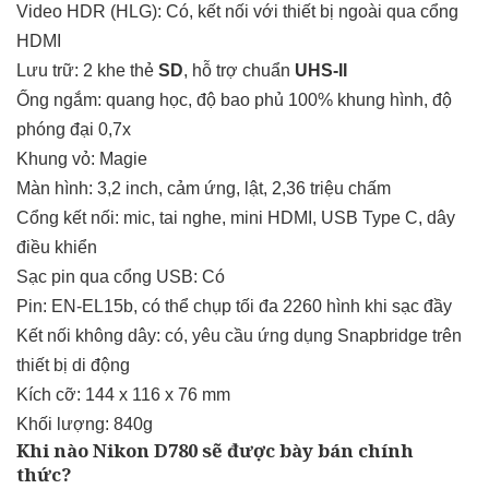
Video HDR (HLG): Có, kết nối với thiết bị ngoài qua cổng
HDMI
Lưu trữ: 2 khe thẻ
SD
, hỗ trợ chuẩn
UHS-II
Ống ngắm: quang học, độ bao phủ 100% khung hình, độ
phóng đại 0,7x
Khung vỏ: Magie
Màn hình: 3,2 inch, cảm ứng, lật, 2,36 triệu chấm
Cổng kết nối: mic, tai nghe, mini HDMI, USB Type C, dây
điều khiển
Sạc pin qua cổng USB: Có
Pin: EN-EL15b, có thể chụp tối đa 2260 hình khi sạc đầy
Kết nối không dây: có, yêu cầu ứng dụng Snapbridge trên
thiết bị di động
Kích cỡ: 144 x 116 x 76
mm
Khối lượng: 840g
Khi nào Nikon D780 sẽ được bày bán chính
thức?