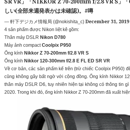
SR VR」「NIKKOR Z 70-200mm f/2.8 VR
しい(全部来週発表かは未確認)。
#噂
December 31, 2019
— 軒下デジカメ情報局 (@nokishita_c)
4 sản phẩm được Nikon liệt kê gồm:
Thân máy DSLR
Nikon D780
Máy ảnh compact
Coolpix P950
Ống kính
Nikkor Z 70-200mm f/2.8 VR S
Ống kính
Nikkor 120-300mm f/2.8 E FL ED SR VR
Về cơ bản, các sản phẩm kể trên (trừ chiếc Coolpix P950) đều
cũng không gây bất ngờ với cộng đồng. Ống kính Nikkor 1
thân máy DSLR D6, tuy nhiên hiện tại không có thông tin gì 
2020. Trong khi đó, ống kính Nikkor Z 70-200mm đã xuất hiện