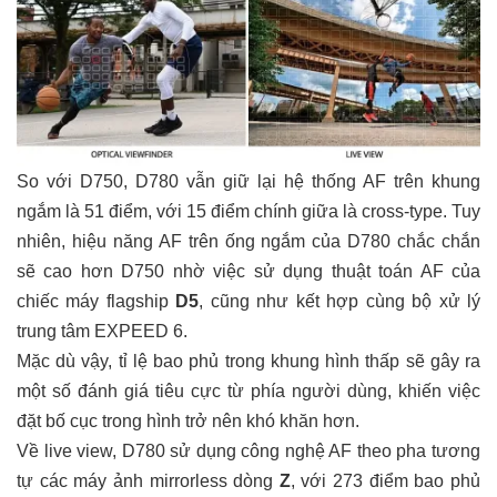
So với D750, D780 vẫn giữ lại hệ thống AF trên khung
ngắm là 51 điểm, với 15 điểm chính giữa là cross-type. Tuy
nhiên, hiệu năng AF trên ống ngắm của D780 chắc chắn
sẽ cao hơn D750 nhờ việc sử dụng thuật toán AF của
chiếc máy flagship
D5
, cũng như kết hợp cùng bộ xử lý
trung tâm EXPEED 6.
Mặc dù vậy, tỉ lệ bao phủ trong khung hình thấp sẽ gây ra
một số đánh giá tiêu cực từ phía người dùng, khiến việc
đặt bố cục trong hình trở nên khó khăn hơn.
Về live view, D780 sử dụng công nghệ AF theo pha tương
tự các máy ảnh mirrorless dòng
Z
, với 273 điểm bao phủ