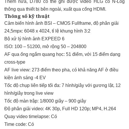
Thêm nữa, D780 có thể ghi được video HLG có N-Log
thông qua thiết bị bên ngoài, xuất qua cổng HDMI.
Thông số kỹ thuật
Cảm biến hình ảnh BSI – CMOS Fullframe, độ phân giải
24,5mpx: 6048 x 4024, tỉ lệ khung hình 3:2
Bộ xử lý hình ảnh EXPEED 6
ISO: 100 – 51200, mở rộng 50 – 204800
AF qua ống ngắm quang học: 51 điểm, với 15 điểm dạng
cross-type
AF live view: 273 điểm theo pha, có khả năng AF ở điều
kiện ánh sáng -4 EV
Tốc độ chụp liên tiếp tối đa: 7 hình/giây với gương lật, 12
hình/giây trong live view
Tốc độ màn trập: 1/8000 giây – 900 giây
Độ phân giải video: 4K 30p, Full HD 120p; MP4, H.264
Quay video timelapse: Có
Time code: Có