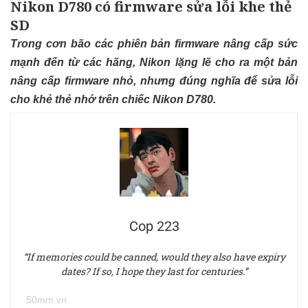
Nikon D780 có firmware sửa lỗi khe thẻ
SD
Trong cơn bão các phiên bản firmware nâng cấp sức
mạnh đến từ các hãng, Nikon lặng lẽ cho ra một bản
nâng cấp firmware nhỏ, nhưng đúng nghĩa để sửa lỗi
cho khẻ thẻ nhớ trên chiếc Nikon D780.
Cop 223
“If memories could be canned, would they also have expiry
dates? If so, I hope they last for centuries.”
50mm.vn