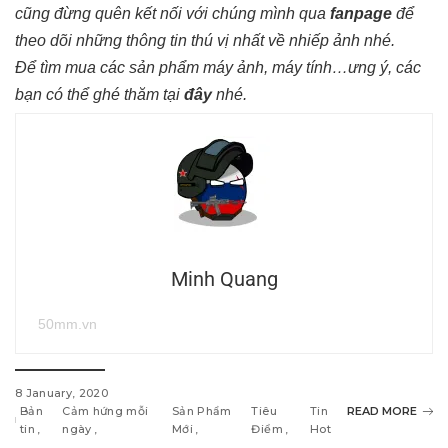
cũng đừng quên kết nối với chúng mình qua
fanpage
để
theo dõi những thông tin thú vị nhất về nhiếp ảnh nhé.
Để tìm mua các sản phẩm máy ảnh, máy tính…ưng ý, các
bạn có thể ghé thăm tại
đây
nhé.
Minh Quang
50mm.vn
8 January, 2020
Bản
Cảm hứng mỗi
Sản Phẩm
Tiêu
Tin
READ MORE
tin
ngày
Mới
Điểm
Hot