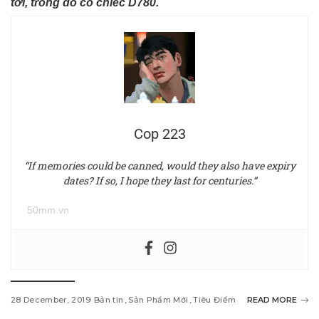
tới, trong đó có chiếc D780.
Cop 223
“If memories could be canned, would they also have expiry
dates? If so, I hope they last for centuries.”
50mm.vn
28 December, 2019
Bản tin
Sản Phẩm Mới
Tiêu Điểm
READ MORE