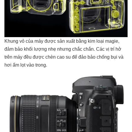
Khung vỏ của máy được sản xuất bằng kim loại magie,
đảm bảo khối lượng nhẹ nhưng chắc chắn. Các vị trí hở
trên máy đều được chèn cao su để đảo bảo chống bụi và
hơi ẩm lọt vào trong.