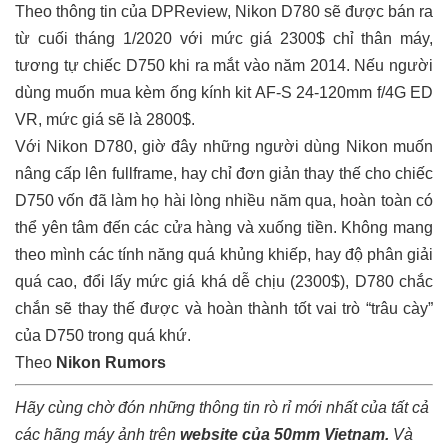
Theo thông tin của DPReview, Nikon D780 sẽ được bán ra
từ cuối tháng 1/2020 với mức giá 2300$ chỉ thân máy,
tương tự chiếc D750 khi ra mắt vào năm 2014. Nếu người
dùng muốn mua kèm ống kính kit AF-S 24-120mm f/4G ED
VR, mức giá sẽ là 2800$.
Với Nikon D780, giờ đây những người dùng Nikon muốn
nâng cấp lên fullframe, hay chỉ đơn giản thay thế cho chiếc
D750 vốn đã làm họ hài lòng nhiều năm qua, hoàn toàn có
thể yên tâm đến các cửa hàng và xuống tiền. Không mang
theo mình các tính năng quá khủng khiếp, hay độ phân giải
quá cao, đổi lấy mức giá khá dễ chịu (2300$), D780 chắc
chắn sẽ thay thế được và hoàn thành tốt vai trò “trâu cày”
của D750 trong quá khứ.
Theo
Nikon Rumors
Hãy cùng chờ đón những thông tin rò rỉ mới nhất của tất cả
các hãng máy ảnh trên
website của 50mm Vietnam
.
Và