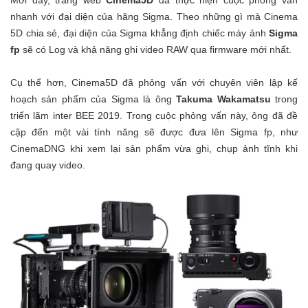
Mới đây, trang web
Cinema5D
đã thực hiện cuộc phỏng vấn
nhanh với đại diện của hãng Sigma. Theo những gì mà Cinema
5D chia sẻ, đại diện của Sigma khẳng định chiếc máy ảnh
Sigma
fp
sẽ có Log và khả năng ghi video RAW qua firmware mới nhất.
Cụ thể hơn, Cinema5D đã phỏng vấn với chuyên viên lập kế
hoạch sản phẩm của Sigma là ông
Takuma Wakamatsu
trong
triển lãm inter BEE 2019. Trong cuộc phỏng vấn này, ông đã đề
cập đến một vài tính năng sẽ được đưa lên Sigma fp, như
CinemaDNG khi xem lại sản phẩm vừa ghi, chụp ảnh tĩnh khi
đang quay video.