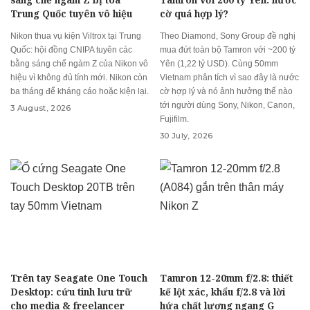
Trung Quốc tuyên vô hiệu
cờ quá hợp lý?
Nikon thua vụ kiện Viltrox tại Trung
Theo Diamond, Sony Group đề nghị
Quốc: hội đồng CNIPA tuyên các
mua đứt toàn bộ Tamron với ~200 tỷ
bằng sáng chế ngàm Z của Nikon vô
Yên (1,22 tỷ USD). Cùng 50mm
hiệu vì không đủ tính mới. Nikon còn
Vietnam phân tích vì sao đây là nước
ba tháng để kháng cáo hoặc kiện lại.
cờ hợp lý và nó ảnh hưởng thế nào
tới người dùng Sony, Nikon, Canon,
3 August, 2026
Fujifilm.
30 July, 2026
Trên tay Seagate One Touch
Tamron 12-20mm f/2.8: thiết
Desktop: cứu tinh lưu trữ
kế lột xác, khẩu f/2.8 và lời
cho media & freelancer
hứa chất lượng ngang G