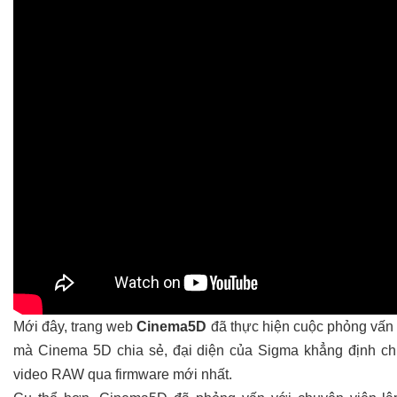
Mới đây, trang web
Cinema5D
đã thực hiện cuộc phỏng vấn 
mà Cinema 5D chia sẻ, đại diện của Sigma khẳng định c
video RAW qua firmware mới nhất.