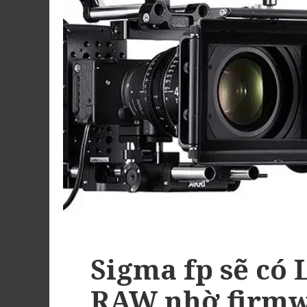
Sigma fp sẽ có 
RAW nhờ firmw