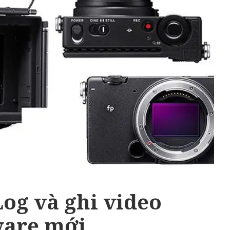
Log và ghi video
are mới