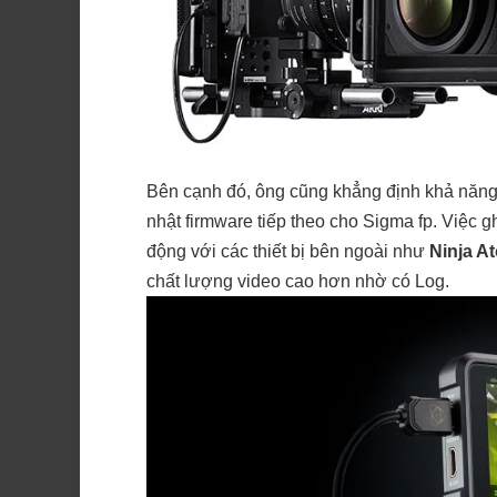
Bên cạnh đó, ông cũng khẳng định khả năn
nhật firmware tiếp theo cho Sigma fp. Việc 
động với các thiết bị bên ngoài như
Ninja A
chất lượng video cao hơn nhờ có Log.