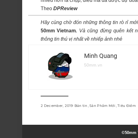
nhiều hơn là chụp, điều mà đã được dự đoán n
Theo
DPReview
Hãy cùng chờ đón những thông tin rò rỉ mới
50mm Vietnam
.
Và cũng đừng quên kết n
thông tin thú vị nhất về nhiếp ảnh nhé
Minh Quang
50mm.vn
2 December, 2019
Bản tin
Sản Phẩm Mới
Tiêu Điểm
©50mm V