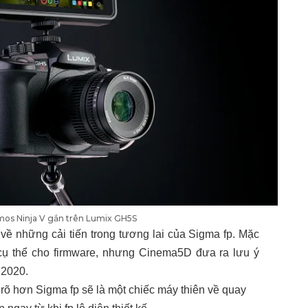
mos Ninja V gắn trên Lumix GH5S
t về những cải tiến trong tương lai của Sigma fp. Mặc
cụ thể cho firmware, nhưng Cinema5D đưa ra lưu ý
 2020.
 rõ hơn Sigma fp sẽ là một chiếc máy thiên về quay