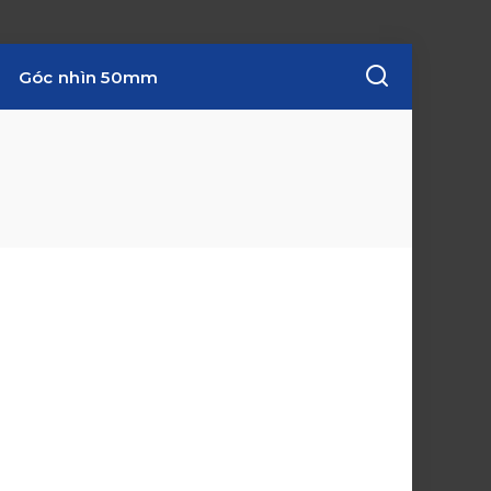
Góc nhìn 50mm
w
i
n
d
o
w