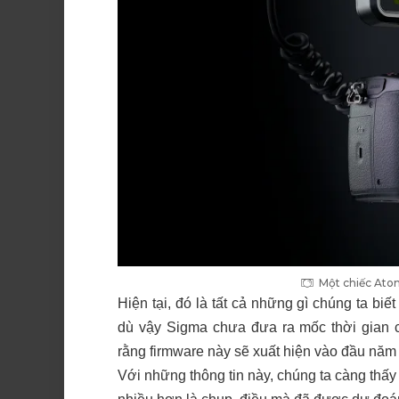
Một chiếc Ato
Hiện tại, đó là tất cả những gì chúng ta biế
dù vậy Sigma chưa đưa ra mốc thời gian 
rằng firmware này sẽ xuất hiện vào đầu năm
Với những thông tin này, chúng ta càng thấy