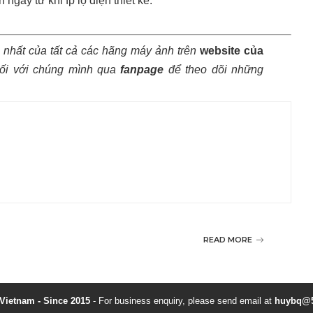
gay từ khi fp lộ diện thiết kế.
 nhất của tất cả các hãng máy ảnh trên
website của
ối với chúng mình qua
fanpage
để theo dõi những
READ MORE
ietnam - Since 2015
- For business enquiry, please send email at
huybq@