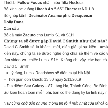
Thiết bị
Follow Focus
nhãn hiệu Tilta Nucleus
Bộ kính lọc vuông
Hitech 4 x 5.65″ Firecrest ND 1.8
Bộ ghép kênh
Decimator Anamorphic Desqueeze
Dolly Dana
Cần cẩu
Bộ gá máy
Zacuto
cho Lumix S1 và S1H
Chúng ta sẽ được gặp David C Smith như thế nào?
David C Smith sẽ là khách mời, diễn giả tại sự kiện
Lumi
kiện này, chúng ta sẽ được nghe ông chia sẻ thêm về các 
làm video với chiếc Lumix S1H. Không chỉ vậy, các bạn có
David C. Smith.
Lưu ý rằng, Lumix Roadshow sẽ diễn ra tại Hà Nội.
– Thời gian đón khách: 13:30 ngày 2/11/2019
– Địa điểm: Star Galaxy – 87 Láng Hạ, Thành Công, Ba Đình
Sự kiện hoàn toàn miễn phí, bạn có thể đăng ký tại link này 
Hãy cùng chờ đón những thông tin rò rỉ mới nhất của tất cả 