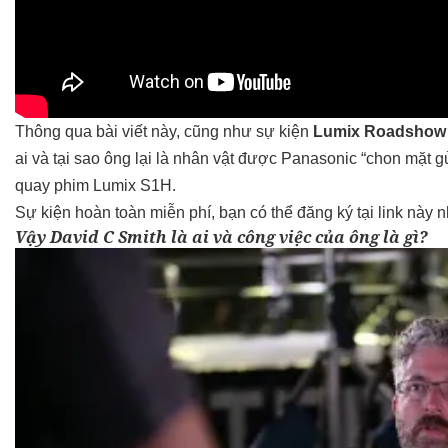
Thông qua bài viết này, cũng như sự kiện
Lumix Roadshow 
ai và tại sao ông lại là nhân vật được Panasonic “chon mặt 
quay phim Lumix S1H.
Sự kiện hoàn toàn miễn phí, bạn có thể đăng ký tại link này 
Vậy David C Smith là ai và công việc của ông là gì?