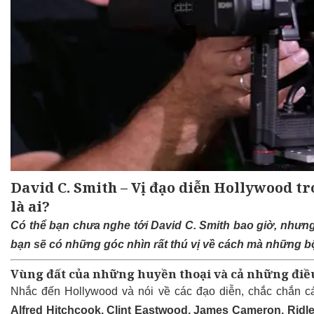
David C. Smith – Vị đạo diễn Hollywood 
là ai?
Có thể bạn chưa nghe tới David C. Smith bao giờ, nhưn
bạn sẽ có những góc nhìn rất thú vị về cách mà những 
Vùng đất của những huyền thoại và cả những điều
Nhắc đến Hollywood và nói về các đạo diễn, chắc chắn c
Alfred Hitchcook, Clint Eastwood, James Cameron, Ridle