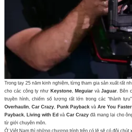
Trong tay 25 năm kinh nghiệm, từng tham gia sản xuất rất n
cho các công ty như
Keystone
,
Meguiar
và
Jaguar
. Bên 
truyền hình, chiếm số lượng rất lớn trong các “thành tự
Overhaulin
,
Car Crazy
,
Punk Payback
và
Are You Faste
Payback
,
Living with Ed
và
Car Crazy
đã mang lại cho ôn
từ giới chuyên môn.
Ở Việt Nam thì những chương trình trên có lẽ sẽ có đôi chút x