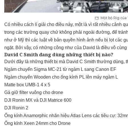
Một bộ Rig của
Có nhiều cách lí giải cho điều này, một là vì rất nhiều cảnh 
trong các trường quay chứ không phải ngoài đường, để trán
như ở Mỹ thì các luật về bản quyền hình ảnh nếu bị lọt các 
ngặt. Bởi vậy, có những công như của David là điều vô cùng c
David C Smith đang dùng những thiết bị nào?
Dưới đây là những thiết bị mà David C Smith thường dùng, t
Ngàm chuyển Sigma MC-21 từ ngàm L sang Canon EF
Ngàm chuyển Wooden
cho ống kính PL lên máy ngàm L
Matte box UMB-1 4 x 5
Gá giữ filter vuông cho drone
DJI Ronin MX và DJI Matrice 600
DJI Ronin 2
Ống kính Anamorphic nhãn hiệu Atlas Lens các tiêu cự: 3
Ống kính Xeen 24mm cho Drone