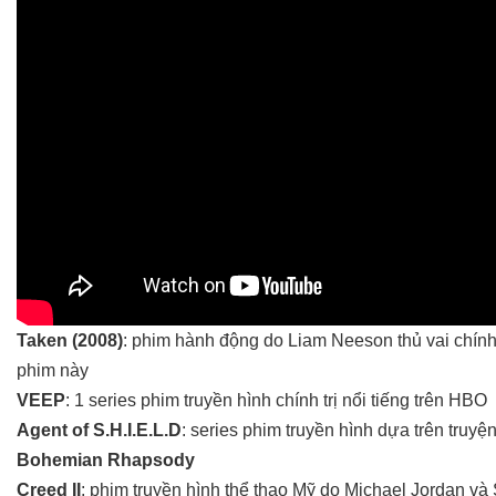
Taken (2008)
: phim hành động do Liam Neeson thủ vai chính. 
phim này
VEEP
: 1 series phim truyền hình chính trị nổi tiếng trên HBO
Agent of S.H.I.E.L.D
: series phim truyền hình dựa trên truyệ
Bohemian Rhapsody
Creed II
: phim truyền hình thể thao Mỹ do Michael Jordan và 