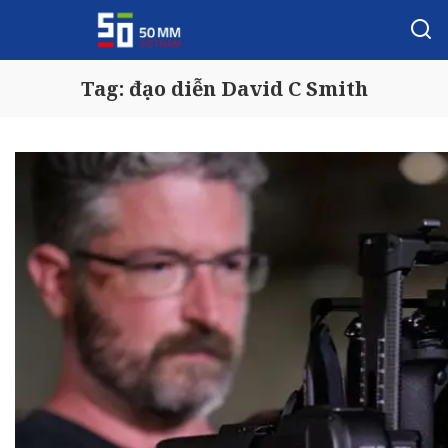
Tag:
đạo diễn David C Smith