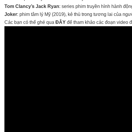
Tom Clancy’s Jack Ryan
: series phim truyền hình hành độn
Joker
: phim tâm lý Mỹ (2019), kẻ thù trong tương lai của ng
Các bạn có thể ghé qua
ĐÂY
để tham khảo các đoạn video đượ