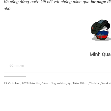
Và cũng đừng quên kết nối với chúng mình qua
fanpage
để
nhé
Minh Qua
50mm.vn
27 October, 2019
Bản tin
Cảm hứng mỗi ngày
Tiêu Điểm
Tin Hot
Works
w
i