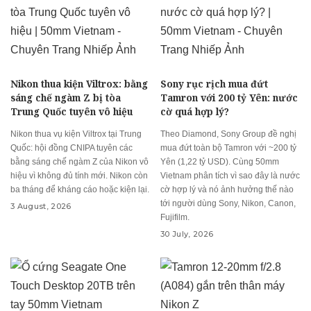
Nikon thua kiện Viltrox: bằng
Sony rục rịch mua đứt
sáng chế ngàm Z bị tòa
Tamron với 200 tỷ Yên: nước
Trung Quốc tuyên vô hiệu
cờ quá hợp lý?
Nikon thua vụ kiện Viltrox tại Trung
Theo Diamond, Sony Group đề nghị
Quốc: hội đồng CNIPA tuyên các
mua đứt toàn bộ Tamron với ~200 tỷ
bằng sáng chế ngàm Z của Nikon vô
Yên (1,22 tỷ USD). Cùng 50mm
hiệu vì không đủ tính mới. Nikon còn
Vietnam phân tích vì sao đây là nước
ba tháng để kháng cáo hoặc kiện lại.
cờ hợp lý và nó ảnh hưởng thế nào
tới người dùng Sony, Nikon, Canon,
3 August, 2026
Fujifilm.
30 July, 2026