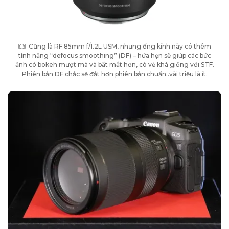
Cũng là RF 85mm f/1.2L USM, nhưng ống kính này có thêm
tính năng “defocus smoothing” (DF) – hứa hẹn sẽ giúp các bức
ảnh có bokeh mượt mà và bắt mắt hơn, có vẻ khá giống với STF.
Phiên bản DF chắc sẽ đắt hơn phiên bản chuẩn..vài triệu là ít.