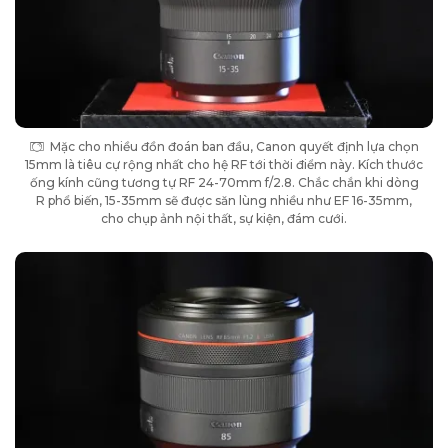
Mặc cho nhiều đồn đoán ban đầu, Canon quyết định lựa chọn
15mm là tiêu cự rộng nhất cho hệ RF tới thời điểm này. Kích thước
ống kính cũng tương tự RF 24-70mm f/2.8. Chắc chắn khi dòng
R phổ biến, 15-35mm sẽ được săn lùng nhiều như EF 16-35mm,
cho chụp ảnh nội thất, sự kiện, đám cưới.