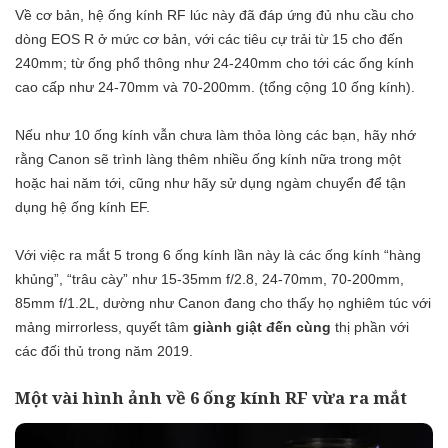
Về cơ bản, hệ ống kính RF lúc này đã đáp ứng đủ nhu cầu cho
dòng EOS R ở mức cơ bản, với các tiêu cự trải từ 15 cho đến
240mm; từ ống phổ thông như 24-240mm cho tới các ống kính
cao cấp như 24-70mm và 70-200mm. (tổng cộng 10 ống kính).
Nếu như 10 ống kính vẫn chưa làm thỏa lòng các bạn, hãy nhớ
rằng Canon sẽ trình làng thêm nhiều ống kính nữa trong một
hoặc hai năm tới, cũng như hãy sử dụng ngàm chuyển để tận
dụng hệ ống kính EF.
Với việc ra mắt 5 trong 6 ống kính lần này là các ống kính “hàng
khủng”, “trâu cày” như 15-35mm f/2.8, 24-70mm, 70-200mm,
85mm f/1.2L, dường như Canon đang cho thấy họ nghiêm túc với
mảng mirrorless, quyết tâm
giành giật đến cùng
thị phần với
các đối thủ trong năm 2019.
Một vài hình ảnh về 6 ống kính RF vừa ra mắt