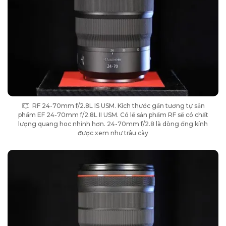
RF 24-70mm f/2.8L IS USM. Kích thước gần tương tự sản
phẩm EF 24-70mm f/2.8L II USM. Có lẽ sản phẩm RF sẽ có chất
lượng quang hoc nhỉnh hơn. 24-70mm f/2.8 là dòng ống kính
được xem như trâu cày