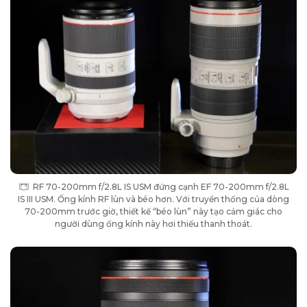
RF 70-200mm f/2.8L IS USM đứng cạnh EF 70-200mm f/2.8L
IS III USM. Ống kính RF lùn và béo hơn. Với truyền thống của dòng
70-200mm trước giờ, thiết kế “béo lùn” này tạo cảm giác cho
người dùng ống kính này hơi thiếu thanh thoát.