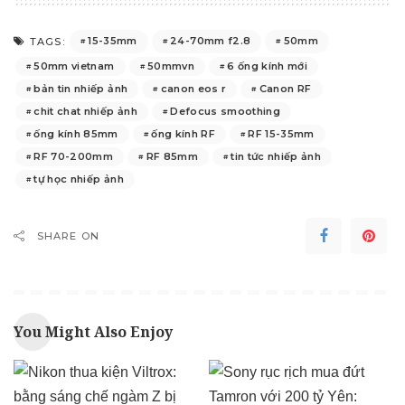
15-35mm
24-70mm f2.8
50mm
TAGS:
50mm vietnam
50mmvn
6 ống kính mới
bản tin nhiếp ảnh
canon eos r
Canon RF
chit chat nhiếp ảnh
Defocus smoothing
ống kính 85mm
ống kính RF
RF 15-35mm
RF 70-200mm
RF 85mm
tin tức nhiếp ảnh
tự học nhiếp ảnh
SHARE ON
You Might Also Enjoy