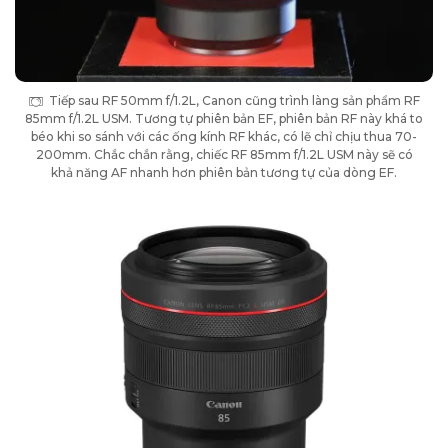
Tiếp sau RF 50mm f/1.2L, Canon cũng trình làng sản phẩm RF
85mm f/1.2L USM. Tương tự phiên bản EF, phiên bản RF này khá to
béo khi so sánh với các ống kính RF khác, có lẽ chỉ chịu thua 70-
200mm. Chắc chắn rằng, chiếc RF 85mm f/1.2L USM này sẽ có
khả năng AF nhanh hơn phiên bản tương tự của dòng EF.