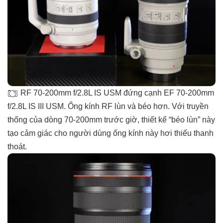
RF 70-200mm f/2.8L IS USM đứng cạnh EF 70-200mm
f/2.8L IS III USM. Ống kính RF lùn và béo hơn. Với truyền
thống của dòng 70-200mm trước giờ, thiết kế “béo lùn” này
tạo cảm giác cho người dùng ống kính này hơi thiếu thanh
thoát.