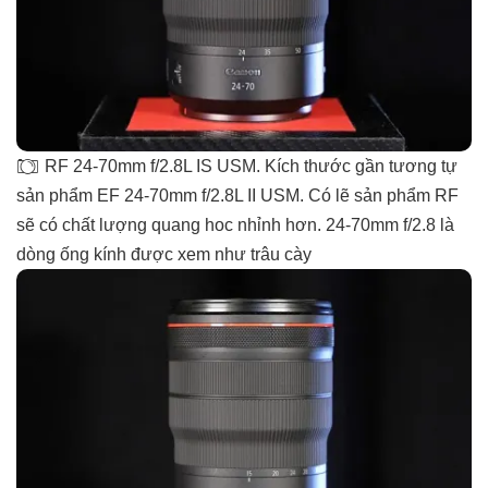
RF 24-70mm f/2.8L IS USM. Kích thước gần tương tự
sản phẩm EF 24-70mm f/2.8L II USM. Có lẽ sản phẩm RF
sẽ có chất lượng quang hoc nhỉnh hơn. 24-70mm f/2.8 là
dòng ống kính được xem như trâu cày