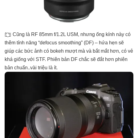
Cũng là RF 85mm f/1.2L USM, nhưng ống kính này có
thêm tính năng “defocus smoothing” (DF) – hứa hẹn sẽ
giúp các bức ảnh có bokeh mượt mà và bắt mắt hơn, có vẻ
khá giống với STF. Phiên bản DF chắc sẽ đắt hơn phiên
bản chuẩn..vài triệu là ít.