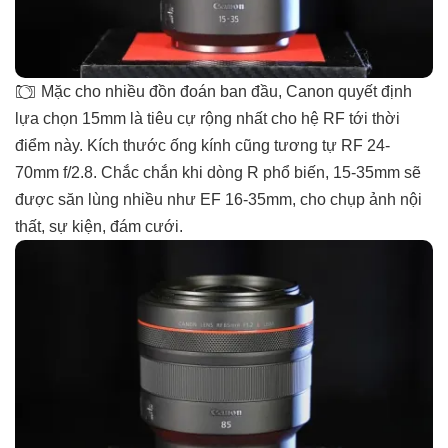
Mặc cho nhiều đồn đoán ban đầu, Canon quyết định
lựa chọn 15mm là tiêu cự rộng nhất cho hệ RF tới thời
điểm này. Kích thước ống kính cũng tương tự RF 24-
70mm f/2.8. Chắc chắn khi dòng R phổ biến, 15-35mm sẽ
được săn lùng nhiều như EF 16-35mm, cho chụp ảnh nội
thất, sự kiện, đám cưới.