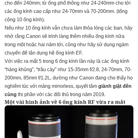
cho đến 240mm; từ ống phổ thông như 24-240mm cho tới
các ống kính cao cấp như 24-70mm và 70-200mm. (tổng
cộng 10 ống kính).
Nếu như 10 ống kính vẫn chưa làm thỏa lòng các bạn, hãy
nhớ rằng Canon sẽ trình làng thêm nhiều ống kính nữa
trong một hoặc hai năm tới, cũng như hãy sử dụng ngàm
chuyển để tận dụng hệ ống kính EF.
Với việc ra mắt 5 trong 6 ống kính lần này là các ống kính
“hàng khủng”, “trâu cày” như 15-35mm f/2.8, 24-70mm, 70-
200mm, 85mm f/1.2L, dường như Canon đang cho thấy họ
nghiêm túc với mảng mirrorless, quyết tâm
giành giật đến
cùng
thị phần với các đối thủ trong năm 2019.
Một vài hình ảnh về 6 ống kính RF vừa ra mắt