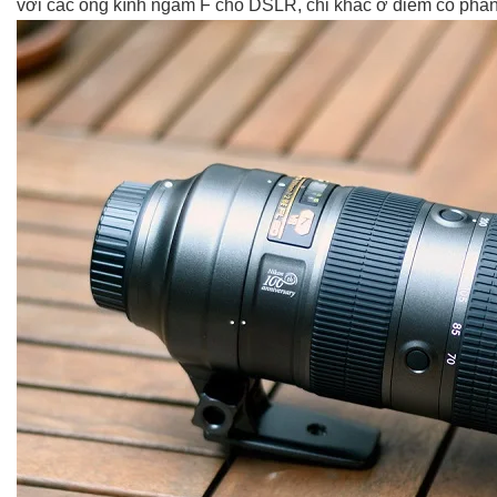
với các ống kính ngàm F cho DSLR, chỉ khác ở điểm có phần