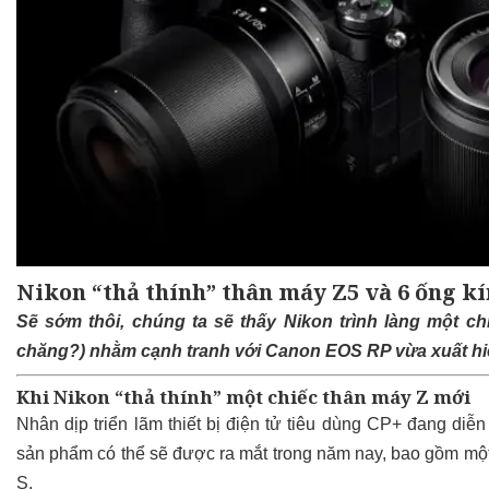
Nikon “thả thính” thân máy Z5 và 6 ống k
Sẽ sớm thôi, chúng ta sẽ thấy Nikon trình làng một 
chăng?) nhằm cạnh tranh với Canon EOS RP vừa xuất hi
Khi Nikon “thả thính” một chiếc thân máy Z mới
Nhân dịp triển lãm thiết bị điện tử tiêu dùng CP+ đang diễn r
sản phẩm có thể sẽ được ra mắt trong năm nay, bao gồm một
S.