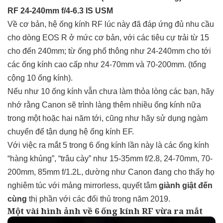
RF 24-240mm f/4-6.3 IS USM
Về cơ bản, hệ ống kính RF lúc này đã đáp ứng đủ nhu cầu
cho dòng EOS R ở mức cơ bản, với các tiêu cự trải từ 15
cho đến 240mm; từ ống phổ thông như 24-240mm cho tới
các ống kính cao cấp như 24-70mm và 70-200mm. (tổng
cộng 10 ống kính).
Nếu như 10 ống kính vẫn chưa làm thỏa lòng các bạn, hãy
nhớ rằng Canon sẽ trình làng thêm nhiều ống kính nữa
trong một hoặc hai năm tới, cũng như hãy sử dụng ngàm
chuyển để tận dụng hệ ống kính EF.
Với việc ra mắt 5 trong 6 ống kính lần này là các ống kính
“hàng khủng”, “trâu cày” như 15-35mm f/2.8, 24-70mm, 70-
200mm, 85mm f/1.2L, dường như Canon đang cho thấy họ
nghiêm túc với mảng mirrorless, quyết tâm
giành giật đến
cùng
thị phần với các đối thủ trong năm 2019.
Một vài hình ảnh về 6 ống kính RF vừa ra mắt