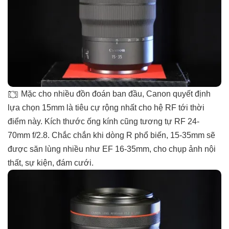
Mặc cho nhiều đồn đoán ban đầu, Canon quyết định
lựa chọn 15mm là tiêu cự rộng nhất cho hệ RF tới thời
điểm này. Kích thước ống kính cũng tương tự RF 24-
70mm f/2.8. Chắc chắn khi dòng R phổ biến, 15-35mm sẽ
được săn lùng nhiều như EF 16-35mm, cho chụp ảnh nội
thất, sự kiện, đám cưới.