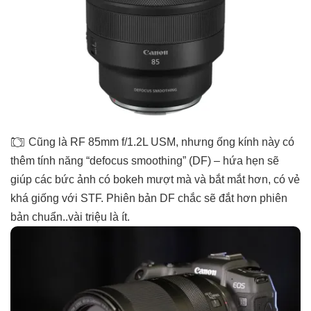
Cũng là RF 85mm f/1.2L USM, nhưng ống kính này có
thêm tính năng “defocus smoothing” (DF) – hứa hẹn sẽ
giúp các bức ảnh có bokeh mượt mà và bắt mắt hơn, có vẻ
khá giống với STF. Phiên bản DF chắc sẽ đắt hơn phiên
bản chuẩn..vài triệu là ít.