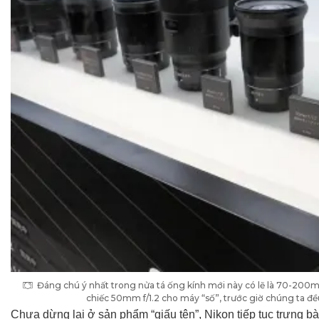
Đáng chú ý nhất trong nửa tá ống kính mới này có lẽ là 70-200mm
chiếc 50mm f/1.2 cho máy “số”, trước giờ chúng ta đề
Chưa dừng lại ở sản phẩm “giấu tên”, Nikon tiếp tục trưng 