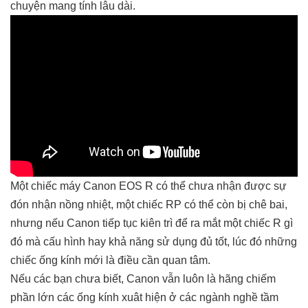
chuyện mang tính lâu dài.
Một chiếc máy Canon EOS R có thể chưa nhận được sự
đón nhận nồng nhiệt, một chiếc RP có thể còn bị chê bai,
nhưng nếu Canon tiếp tục kiên trì để ra mắt một chiếc R gì
đó mà cấu hình hay khả năng sử dụng đủ tốt, lúc đó những
chiếc ống kính mới là điều cần quan tâm.
Nếu các bạn chưa biết, Canon vẫn luôn là hãng chiếm
phần lớn các ống kính xuât hiện ở các ngành nghề tầm