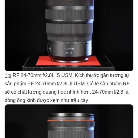
RF 24-70mm f/2.8L IS USM. Kích thước gần tương tự
sản phẩm EF 24-70mm f/2.8L II USM. Có lẽ sản phẩm RF
sẽ có chất lượng quang hoc nhỉnh hơn. 24-70mm f/2.8 là
dòng ống kính được xem như trâu cày