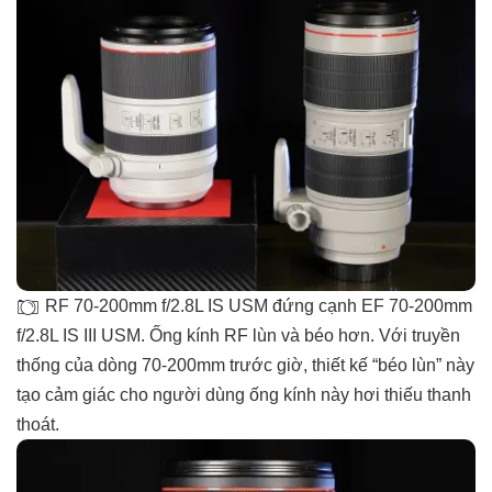
RF 70-200mm f/2.8L IS USM đứng cạnh EF 70-200mm
f/2.8L IS III USM. Ống kính RF lùn và béo hơn. Với truyền
thống của dòng 70-200mm trước giờ, thiết kế “béo lùn” này
tạo cảm giác cho người dùng ống kính này hơi thiếu thanh
thoát.