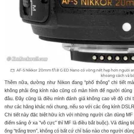
AF-S Nikkor 20mm f/1.8 G ED Nano có vòng nét hẹp hơn người
khoảng cách và bả
Thêm nữa, dường như Nikon đang “phổ thông” chi tiết mà
không phải ống kính nào cũng có màn hình để người dùng 
đâu. Đây cũng là điều mình đánh giá không cao về độ chi ti
như các hãng khác nói chung, nếu so với các ống kính DSLR
Chi tiết này đặc biệt hữu ích với những người cần dùng MF
điểm sáng ở xa “vô cực” thì MF là điều bắt buộc). Và đáng
ống “trắng trơn”, không có bất cứ chỉ báo nào cho người dùn