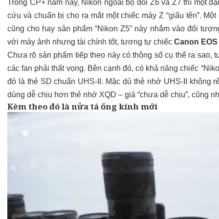
Trong CP+ năm nay, Nikon ngoài bộ đôi Z6 và Z7 thì một đạ
cứu và chuẩn bị cho ra mắt một chiếc máy Z “giấu tên”. Một
cũng cho hay sản phẩm “Nikon Z5” này nhắm vào đối tượng
với máy ảnh nhưng tài chính tốt, tương tự chiếc
Canon EOS
Chưa rõ sản phẩm tiếp theo này có thông số cụ thể ra sao,
các fan phải thất vọng. Bên cạnh đó, có khả năng chiếc “Ni
đó là thẻ SD chuẩn UHS-II. Mặc dù thẻ nhớ UHS-II không r
dùng dễ chịu hơn thẻ nhớ XQD – giá “chưa dễ chịu”, cũng như
Kèm theo đó là nửa tá ống kính mới