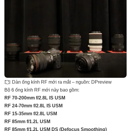
Dàn ống kính RF mới ra mắt – nguồn: DPreview
Bộ 6 ống kính RF mới này bao gồm:
RF 70-200mm f/2.8L IS USM
RF 24-70mm f/2.8L IS USM
RF 15-35mm f/2.8L USM
RF 85mm f/1.2L USM
RF 85mm f/1.2L USM DS (Defocus Smoothing)