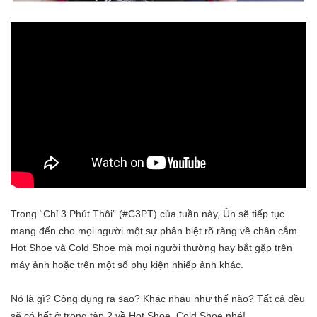
Trong “Chỉ 3 Phút Thôi” (#C3PT) của tuần này, Ủn sẽ tiếp tục
mang đến cho mọi người một sự phân biệt rõ ràng về chân cắm
Hot Shoe và Cold Shoe mà mọi người thường hay bắt gặp trên
máy ảnh hoặc trên một số phụ kiện nhiếp ảnh khác.
Nó là gì? Công dụng ra sao? Khác nhau như thế nào? Tất cả đều
sẽ có hết ở trong tập 2 về Hot Shoe, Cold Shoe nhé!