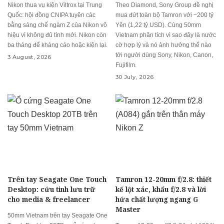
Nikon thua vụ kiện Viltrox tại Trung
Theo Diamond, Sony Group đề nghị
Quốc: hội đồng CNIPA tuyên các
mua đứt toàn bộ Tamron với ~200 tỷ
bằng sáng chế ngàm Z của Nikon vô
Yên (1,22 tỷ USD). Cùng 50mm
hiệu vì không đủ tính mới. Nikon còn
Vietnam phân tích vì sao đây là nước
ba tháng để kháng cáo hoặc kiện lại.
cờ hợp lý và nó ảnh hưởng thế nào
tới người dùng Sony, Nikon, Canon,
3 August, 2026
Fujifilm.
30 July, 2026
Trên tay Seagate One Touch
Tamron 12-20mm f/2.8: thiết
Desktop: cứu tinh lưu trữ
kế lột xác, khẩu f/2.8 và lời
cho media & freelancer
hứa chất lượng ngang G
Master
50mm Vietnam trên tay Seagate One