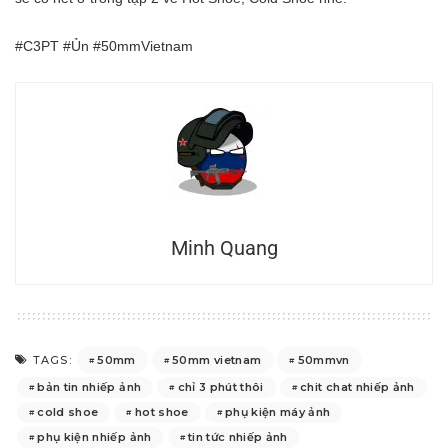
#C3PT #Ủn #50mmVietnam
Minh Quang
50mm
50mm vietnam
50mmvn
TAGS:
bản tin nhiếp ảnh
chỉ 3 phút thôi
chit chat nhiếp ảnh
cold shoe
hot shoe
phụ kiện máy ảnh
phụ kiện nhiếp ảnh
tin tức nhiếp ảnh