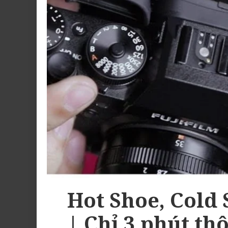
Hot Shoe, Cold 
| Chỉ 3 phút thô