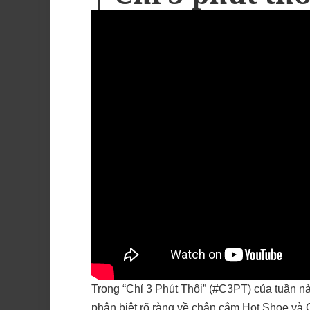
Trong “Chỉ 3 Phút Thôi” (#C3PT) của tuần n
phân biệt rõ ràng về chân cắm Hot Shoe và