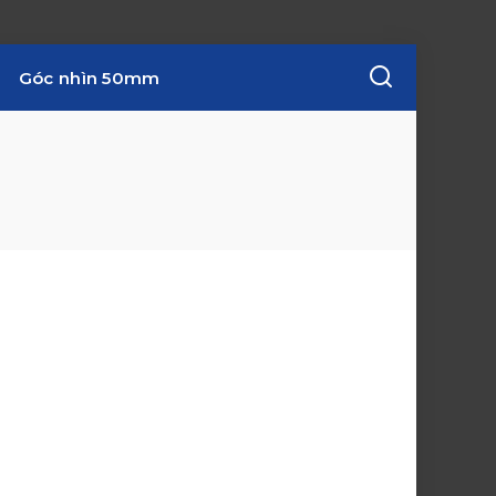
Góc nhìn 50mm
w
i
n
d
o
w