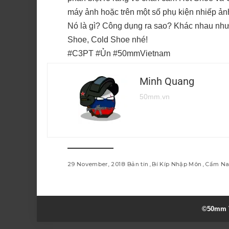
máy ảnh hoặc trên một số phụ kiện nhiếp ản
Nó là gì? Công dụng ra sao? Khác nhau như t
Shoe, Cold Shoe nhé!
#C3PT #Ủn #50mmVietnam
Minh Quang
50mm.vn
29 November, 2018
Bản tin
Bí Kíp Nhập Môn
Cẩm N
©50mm V