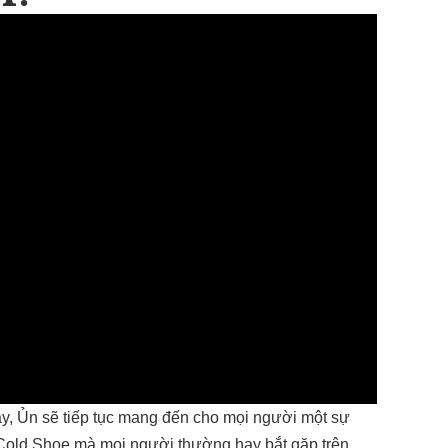
ày, Ủn sẽ tiếp tục mang đến cho mọi người một sự
 Cold Shoe mà mọi người thường hay bắt gặp trên