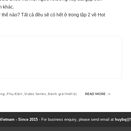
h khác.
hế nào? Tất cả đều sẽ có hết ở trong tập 2 về Hot
ang
Phụ Kiện
Video Series
Đánh giá thiết bị
READ MORE
ietnam - Since 2015
- For business enquiry, please send email at
huybq@