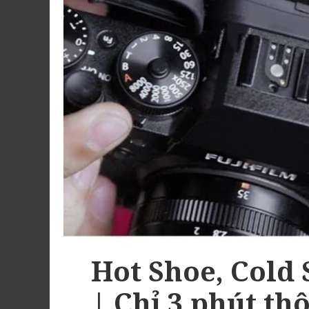
Hot Shoe, Cold 
| Chỉ 3 phút thô