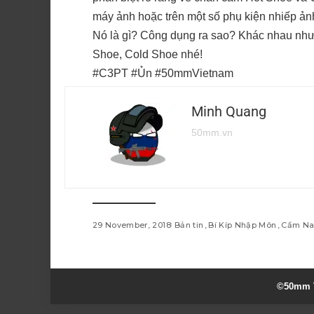
máy ảnh hoặc trên một số phụ kiện nhiếp ản
Nó là gì? Công dụng ra sao? Khác nhau như t
Shoe, Cold Shoe nhé!
#C3PT #Ủn #50mmVietnam
Minh Quang
50mm.vn
29 November, 2018
Bản tin
Bí Kíp Nhập Môn
Cẩm N
©50mm V