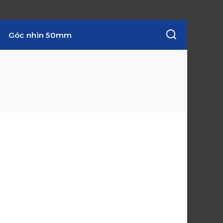
Góc nhìn 50mm
w
i
n
d
o
w