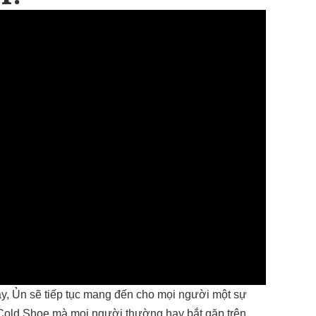
ày, Ủn sẽ tiếp tục mang đến cho mọi người một sự
 Cold Shoe mà mọi người thường hay bắt gặp trên