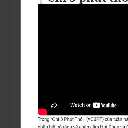
Trong “Chỉ 3 Phút Thôi” (#C3PT) của tuần n
phân biệt rõ ràng về chân cắm Hot Shoe và