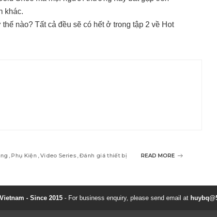
h khác.
hế nào? Tất cả đều sẽ có hết ở trong tập 2 về Hot
ang
Phụ Kiện
Video Series
Đánh giá thiết bị
READ MORE
ietnam - Since 2015
- For business enquiry, please send email at
huybq@