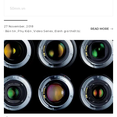
50mm.vn
27 November, 2018
READ MORE
Bản tin
Phụ Kiện
Video Series
Đánh giá thiết bị