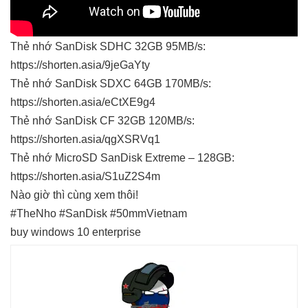
Thẻ nhớ SanDisk SDHC 32GB 95MB/s:
https://shorten.asia/9jeGaYty
Thẻ nhớ SanDisk SDXC 64GB 170MB/s:
https://shorten.asia/eCtXE9g4
Thẻ nhớ SanDisk CF 32GB 120MB/s:
https://shorten.asia/qgXSRVq1
Thẻ nhớ MicroSD SanDisk Extreme – 128GB:
https://shorten.asia/S1uZ2S4m
Nào giờ thì cùng xem thôi!
#TheNho #SanDisk #50mmVietnam
buy windows 10 enterprise