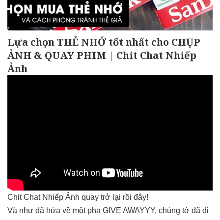
Lựa chọn THẺ NHỚ tốt nhất cho CHỤP
ẢNH & QUAY PHIM | Chit Chat Nhiếp
Ảnh
Chit Chat Nhiếp Ảnh quay trở lại rồi đây!
Và như đã hứa về một pha GIVE AWAYYY, chúng tớ đã đi