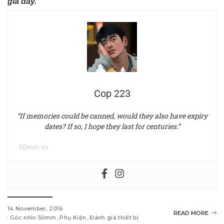
giả đây.
Cop 223
“If memories could be canned, would they also have expiry
dates? If so, I hope they last for centuries.”
50mm.vn
14 November, 2016
READ MORE
Góc nhìn 50mm
Phụ Kiện
Đánh giá thiết bị