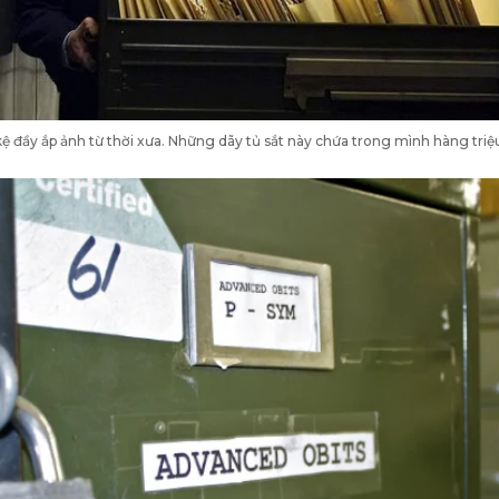
 đầy ắp ảnh từ thời xưa. Những dãy tủ sắt này chứa trong mình hàng triệu