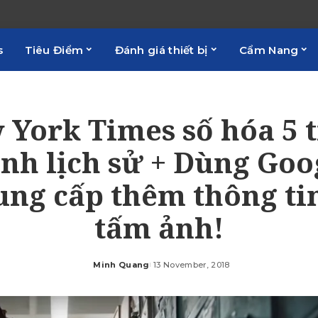
s
Tiêu Điểm
Đánh giá thiết bị
Cẩm Nang
 York Times số hóa 5 t
nh lịch sử + Dùng Goo
ung cấp thêm thông ti
tấm ảnh!
Minh Quang
13 November, 2018
Posted
by