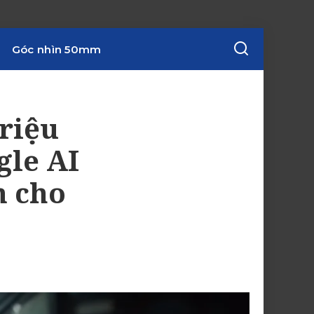
Góc nhìn 50mm
riệu
gle AI
n cho