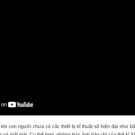
khi con người chưa có các thiết bị kĩ thuật số hiện đại như bây
lạc và mất mát. Cụ thể hơn, những bức ảnh báo chí của thế kỉ 