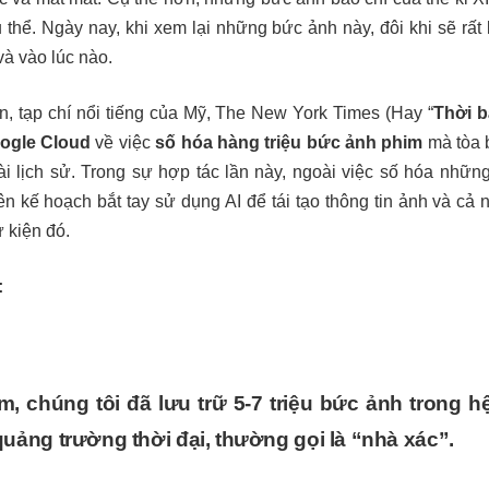
cụ thể. Ngày nay, khi xem lại những bức ảnh này, đôi khi sẽ rấ
và vào lúc nào.
ên, tạp chí nổi tiếng của Mỹ, The New York Times (Hay “
Thời 
ogle Cloud
về việc
số hóa hàng triệu bức ảnh phim
mà tòa 
ài lịch sử. Trong sự hợp tác lần này, ngoài việc số hóa nhữ
n kế hoạch bắt tay sử dụng AI để tái tạo thông tin ảnh và c
 kiện đó.
:
, chúng tôi đã lưu trữ 5-7 triệu bức ảnh trong hệ
uảng trường thời đại, thường gọi là “nhà xác”.