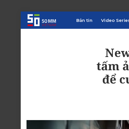
Bản tin
Video Serie
New
tấm ả
để c