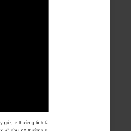
 giờ, lẽ thường tình là
XIX và đầu XX thường bị