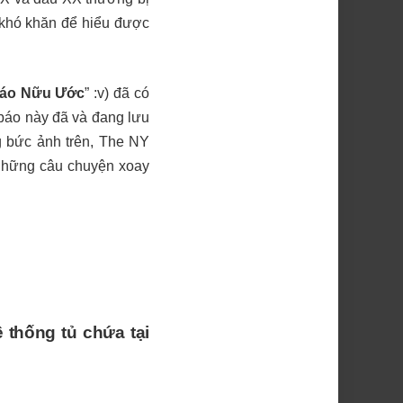
t khó khăn để hiểu được
báo Nữu Ước
” :v) đã có
báo này đã và đang lưu
ng bức ảnh trên, The NY
ả những câu chuyện xoay
 thống tủ chứa tại