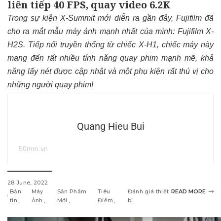
liên tiếp 40 FPS, quay video 6.2K
Trong sự kiện X-Summit mới diễn ra gần đây, Fujifilm đã
cho ra mắt mẫu máy ảnh mạnh nhất của mình: Fujifilm X-
H2S. Tiếp nối truyền thống từ chiếc X-H1, chiếc máy này
mang đến rất nhiều tính năng quay phim mạnh mẽ, khả
năng lấy nét được cập nhật và một phụ kiện rất thú vị cho
những người quay phim!
Quang Hieu Bui
50mm.vn
28 June, 2022
Bản
Máy
Sản Phẩm
Tiêu
Đánh giá thiết
READ MORE
tin
Ảnh
Mới
Điểm
bị