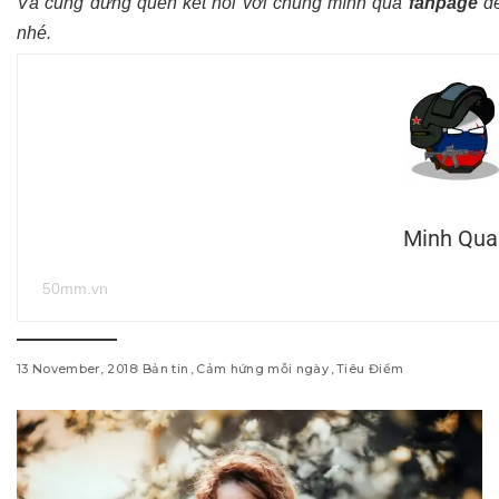
Và cũng đừng quên kết nối với chúng mình qua
fanpage
để
nhé.
Minh Qua
50mm.vn
13 November, 2018
Bản tin
Cảm hứng mỗi ngày
Tiêu Điểm