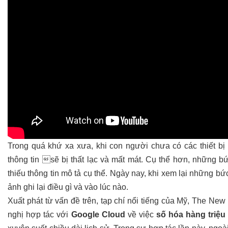
Trong quá khứ xa xưa, khi con người chưa có các thiết bị k
thông tin sẽ bị thất lạc và mất mát. Cụ thể hơn, những b
thiếu thông tin mô tả cụ thể. Ngày nay, khi xem lại những bứ
ảnh ghi lại điều gì và vào lúc nào.
Xuất phát từ vấn đề trên, tạp chí nổi tiếng của Mỹ, The New
nghị hợp tác với
Google Cloud
về việc
số hóa hàng triệ