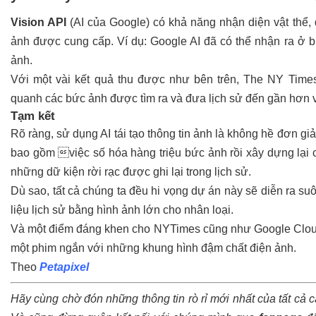
Vision API
(AI của Google) có khả năng nhận diện vật thể, đ
ảnh được cung cấp. Ví dụ: Google AI đã có thể nhận ra ở b
ảnh.
Với một vài kết quả thu được như bên trên, The NY Time
quanh các bức ảnh được tìm ra và đưa lịch sử đến gần hơn v
Tạm kết
Rõ ràng, sử dụng AI tái tạo thông tin ảnh là không hề đơn giả
bao gồm việc số hóa hàng triệu bức ảnh rồi xây dựng lại 
những dữ kiện rời rạc được ghi lại trong lịch sử.
Dù sao, tất cả chúng ta đều hi vọng dự án này sẽ diễn ra s
liệu lịch sử bằng hình ảnh lớn cho nhân loại.
Và một điểm đáng khen cho NYTimes cũng như Google Cloud,
một phim ngắn với những khung hình đậm chất điện ảnh.
Theo
Petapixel
Hãy cùng chờ đón những thông tin rò rỉ mới nhất của tất cả 