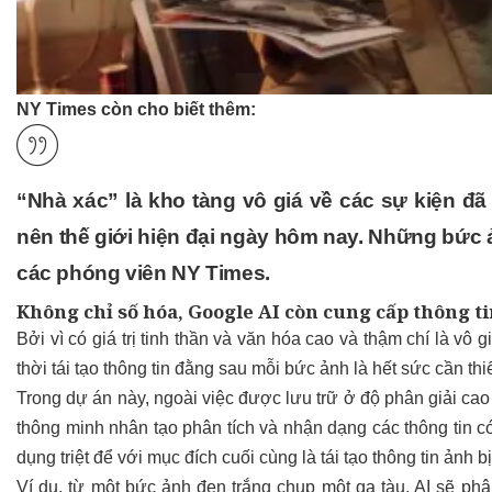
NY Times còn cho biết thêm:
“Nhà xác” là kho tàng vô giá về các sự kiện đã 
nên thế giới hiện đại ngày hôm nay. Những bức 
các phóng viên NY Times.
Không chỉ số hóa, Google AI còn cung cấp thông ti
Bởi vì có giá trị tinh thần và văn hóa cao và thậm chí là vô
thời tái tạo thông tin đằng sau mỗi bức ảnh là hết sức cần thi
Trong dự án này, ngoài việc được lưu trữ ở độ phân giải ca
thông minh nhân tạo phân tích và nhận dạng các thông tin c
dụng triệt để với mục đích cuối cùng là tái tạo thông tin ảnh bị
Ví dụ, từ một bức ảnh đen trắng chụp một ga tàu, AI sẽ phâ