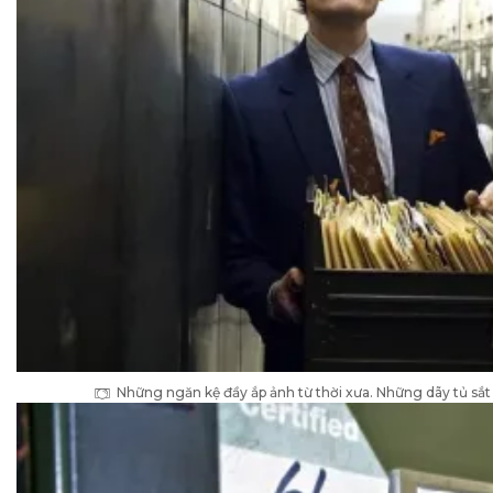
Những ngăn kệ đầy ắp ảnh từ thời xưa. Những dãy tủ sắt