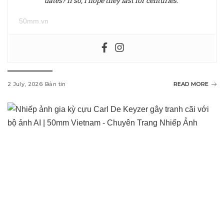
dates? If so, I hope they last for centuries.”
50mm.vn
2 July, 2026
Bản tin
READ MORE