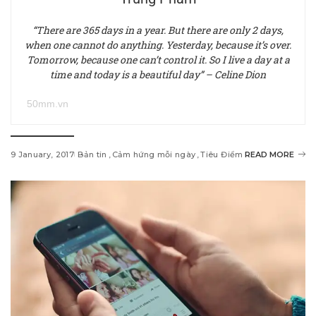
“There are 365 days in a year. But there are only 2 days,
when one cannot do anything. Yesterday, because it’s over.
Tomorrow, because one can’t control it. So I live a day at a
time and today is a beautiful day” – Celine Dion
50mm.vn
9 January, 2017
Bản tin
Cảm hứng mỗi ngày
Tiêu Điểm
READ MORE