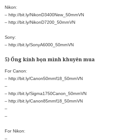
Nikon:
–
http://bit.ly/NikonD3400New_50mmVN
–
http://bit.ly/NikonD7200_50mmVN
Sony:
–
http://bit.ly/SonyA6000_50mmVN
5) Ống kính bọn mình khuyên mua
For Canon:
–
http://bit.ly/Canon50mmf18_50mmVN
–
–
http://bit.ly/Sigma1750Canon_50mmVN
–
http://bit.ly/Canon85mmf18_50mmVN
–
–
For Nikon:
–