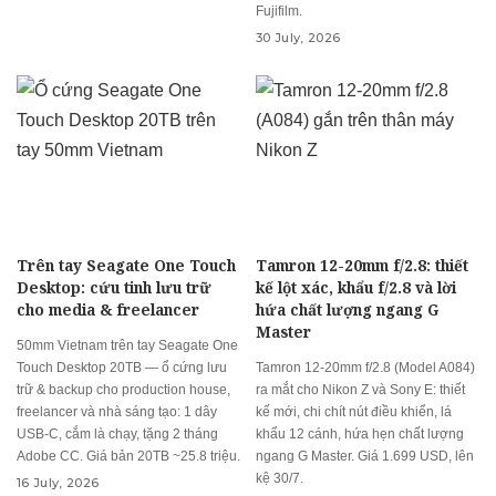
Fujifilm.
30 July, 2026
Trên tay Seagate One Touch
Tamron 12-20mm f/2.8: thiết
Desktop: cứu tinh lưu trữ
kế lột xác, khẩu f/2.8 và lời
cho media & freelancer
hứa chất lượng ngang G
Master
50mm Vietnam trên tay Seagate One
Touch Desktop 20TB — ổ cứng lưu
Tamron 12-20mm f/2.8 (Model A084)
trữ & backup cho production house,
ra mắt cho Nikon Z và Sony E: thiết
freelancer và nhà sáng tạo: 1 dây
kế mới, chi chít nút điều khiển, lá
USB-C, cắm là chạy, tặng 2 tháng
khẩu 12 cánh, hứa hẹn chất lượng
Adobe CC. Giá bản 20TB ~25.8 triệu.
ngang G Master. Giá 1.699 USD, lên
kệ 30/7.
16 July, 2026