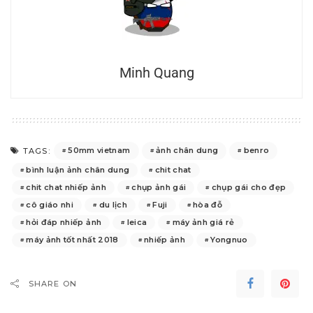
Minh Quang
50mm vietnam
ảnh chân dung
benro
TAGS:
bình luận ảnh chân dung
chit chat
chit chat nhiếp ảnh
chụp ảnh gái
chụp gái cho đẹp
cô giáo nhi
du lịch
Fuji
hòa đỗ
hỏi đáp nhiếp ảnh
leica
máy ảnh giá rẻ
máy ảnh tốt nhất 2018
nhiếp ảnh
Yongnuo
SHARE ON