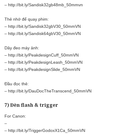
–
http://bit.ly/Sandisk32gb48mb_50mmvn
Thẻ nhớ để quay phim:
–
http://bit.ly/Sandisk32gbV30_50mmVN
–
http://bit.ly/Sandisk64gbV30_50mmVN
Dây đeo máy ảnh:
–
http://bit.ly/PeakdesignCuff_50mmVN
–
http://bit.ly/PeakdesignLeash_50mmVN
–
http://bit.ly/PeakdesignSlide_50mmVN
Đầu đọc thẻ:
–
http://bit.ly/DauDocTheTranscend_50mmVN
7) Đèn flash & trigger
For Canon:
–
–
http://bit.ly/TriggerGodoxX1Ca_50mmVN