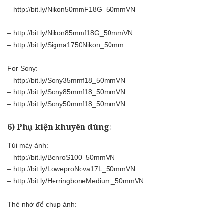
–
http://bit.ly/Nikon50mmF18G_50mmVN
–
–
http://bit.ly/Nikon85mmf18G_50mmVN
–
http://bit.ly/Sigma1750Nikon_50mm
For Sony:
–
http://bit.ly/Sony35mmf18_50mmVN
–
http://bit.ly/Sony85mmf18_50mmVN
–
http://bit.ly/Sony50mmf18_50mmVN
6) Phụ kiện khuyên dùng:
Túi máy ảnh:
–
http://bit.ly/BenroS100_50mmVN
–
http://bit.ly/LoweproNova17L_50mmVN
–
http://bit.ly/HerringboneMedium_50mmVN
Thẻ nhớ để chụp ảnh:
–