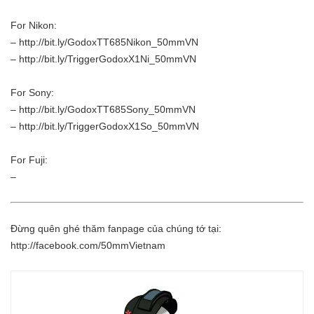
For Nikon:
–
http://bit.ly/GodoxTT685Nikon_50mmVN
–
http://bit.ly/TriggerGodoxX1Ni_50mmVN
For Sony:
–
http://bit.ly/GodoxTT685Sony_50mmVN
–
http://bit.ly/TriggerGodoxX1So_50mmVN
For Fuji:
–
Đừng quên ghé thăm fanpage của chúng tớ tại:
http://facebook.com/50mmVietnam