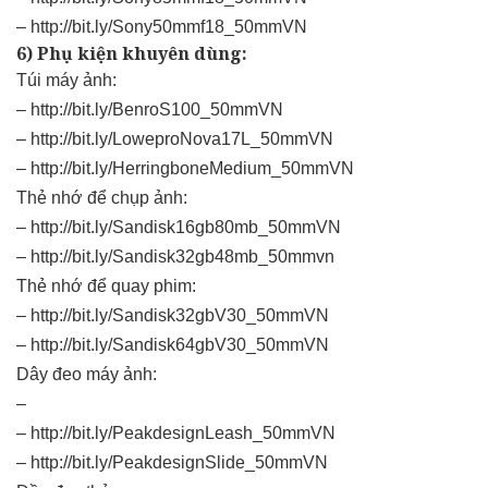
–
http://bit.ly/Sony50mmf18_50mmVN
6) Phụ kiện khuyên dùng:
Túi máy ảnh:
–
http://bit.ly/BenroS100_50mmVN
–
http://bit.ly/LoweproNova17L_50mmVN
–
http://bit.ly/HerringboneMedium_50mmVN
Thẻ nhớ để chụp ảnh:
–
http://bit.ly/Sandisk16gb80mb_50mmVN
–
http://bit.ly/Sandisk32gb48mb_50mmvn
Thẻ nhớ để quay phim:
–
http://bit.ly/Sandisk32gbV30_50mmVN
–
http://bit.ly/Sandisk64gbV30_50mmVN
Dây đeo máy ảnh:
–
–
http://bit.ly/PeakdesignLeash_50mmVN
–
http://bit.ly/PeakdesignSlide_50mmVN