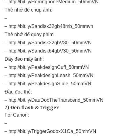
–
http://bit.ly/HerringboneMedium_50mmVN
Thẻ nhớ để chụp ảnh:
–
–
http://bit.ly/Sandisk32gb48mb_50mmvn
Thẻ nhớ để quay phim:
–
http://bit.ly/Sandisk32gbV30_50mmVN
–
http://bit.ly/Sandisk64gbV30_50mmVN
Dây đeo máy ảnh:
–
http://bit.ly/PeakdesignCuff_50mmVN
–
http://bit.ly/PeakdesignLeash_50mmVN
–
http://bit.ly/PeakdesignSlide_50mmVN
Đầu đọc thẻ:
–
http://bit.ly/DauDocTheTranscend_50mmVN
7) Đèn flash & trigger
For Canon:
–
–
http://bit.ly/TriggerGodoxX1Ca_50mmVN