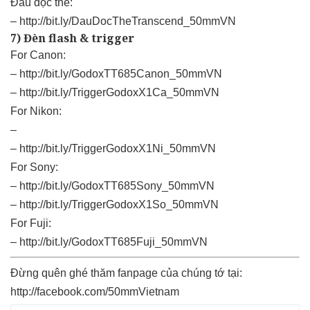
Đầu đọc thẻ:
–
http://bit.ly/DauDocTheTranscend_50mmVN
7) Đèn flash & trigger
For Canon:
–
http://bit.ly/GodoxTT685Canon_50mmVN
–
http://bit.ly/TriggerGodoxX1Ca_50mmVN
For Nikon:
–
–
http://bit.ly/TriggerGodoxX1Ni_50mmVN
For Sony:
–
http://bit.ly/GodoxTT685Sony_50mmVN
–
http://bit.ly/TriggerGodoxX1So_50mmVN
For Fuji:
–
http://bit.ly/GodoxTT685Fuji_50mmVN
Đừng quên ghé thăm fanpage của chúng tớ tại:
http://facebook.com/50mmVietnam