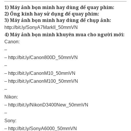
1) Máy ảnh bọn mình hay dùng để quay phim:
2) Ống kính hay sử dụng để quay phim:
3) Máy ảnh bọn mình hay dùng để chụp ảnh:
http://bit.ly/SonyA7MarkII_50mmVN
4) Máy ảnh bọn mình khuyên mua cho người mới:
Canon:
–
–
http://bit.ly/Canon800D_50mmVN
–
–
http://bit.ly/CanonM10_50mmVN
–
http://bit.ly/CanonM100_50mmVN
–
Nikon:
–
http://bit.ly/NikonD3400New_50mmVN
–
Sony:
–
http://bit.ly/SonyA6000_50mmVN