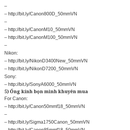
–
–
http://bit.ly/Canon800D_50mmVN
–
–
http://bit.ly/CanonM10_50mmVN
–
http://bit.ly/CanonM100_50mmVN
–
Nikon:
–
http://bit.ly/NikonD3400New_50mmVN
–
http://bit.ly/NikonD7200_50mmVN
Sony:
–
http://bit.ly/SonyA6000_50mmVN
5) Ống kính bọn mình khuyên mua
For Canon:
–
http://bit.ly/Canon50mmf18_50mmVN
–
–
http://bit.ly/Sigma1750Canon_50mmVN
–
http://bit.ly/Canon85mmf18_50mmVN