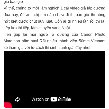
gia bao giờ.
Vì thế, chúng tớ mới làm nghịch 1 cái video giả lập đường
đua này, để anh chị em nào chưa đi thi bao giờ thì hóng
hớt biết được chút quy luật. Còn ai đi nhiều lần rồi thì lại
tiếp lửa thi tiếp, làm chuyến sang Nhật.
Hẹn gặp lại mọi người ở đường của Canon Photo
Marathon năm nay! Rất nhiều thành viên 50mm Vietnam
sẽ tham gia với tư cách thí sinh tranh giải đấy nhé!