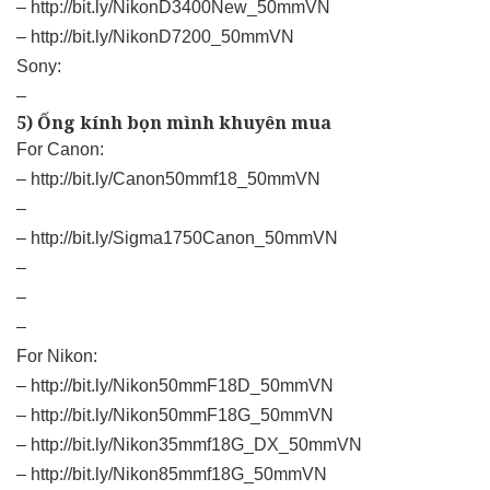
–
http://bit.ly/NikonD3400New_50mmVN
–
http://bit.ly/NikonD7200_50mmVN
Sony:
–
5) Ống kính bọn mình khuyên mua
For Canon:
–
http://bit.ly/Canon50mmf18_50mmVN
–
–
http://bit.ly/Sigma1750Canon_50mmVN
–
–
–
For Nikon:
–
http://bit.ly/Nikon50mmF18D_50mmVN
–
http://bit.ly/Nikon50mmF18G_50mmVN
–
http://bit.ly/Nikon35mmf18G_DX_50mmVN
–
http://bit.ly/Nikon85mmf18G_50mmVN