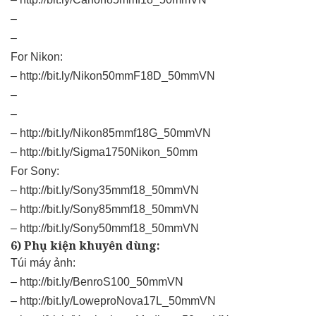
–
–
For Nikon:
–
http://bit.ly/Nikon50mmF18D_50mmVN
–
–
–
http://bit.ly/Nikon85mmf18G_50mmVN
–
http://bit.ly/Sigma1750Nikon_50mm
For Sony:
–
http://bit.ly/Sony35mmf18_50mmVN
–
http://bit.ly/Sony85mmf18_50mmVN
–
http://bit.ly/Sony50mmf18_50mmVN
6) Phụ kiện khuyên dùng:
Túi máy ảnh:
–
http://bit.ly/BenroS100_50mmVN
–
http://bit.ly/LoweproNova17L_50mmVN