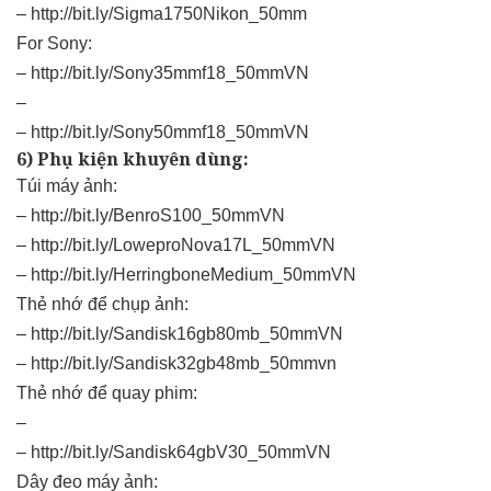
–
http://bit.ly/Sigma1750Nikon_50mm
For Sony:
–
http://bit.ly/Sony35mmf18_50mmVN
–
–
http://bit.ly/Sony50mmf18_50mmVN
6) Phụ kiện khuyên dùng:
Túi máy ảnh:
–
http://bit.ly/BenroS100_50mmVN
–
http://bit.ly/LoweproNova17L_50mmVN
–
http://bit.ly/HerringboneMedium_50mmVN
Thẻ nhớ để chụp ảnh:
–
http://bit.ly/Sandisk16gb80mb_50mmVN
–
http://bit.ly/Sandisk32gb48mb_50mmvn
Thẻ nhớ để quay phim:
–
–
http://bit.ly/Sandisk64gbV30_50mmVN
Dây đeo máy ảnh: