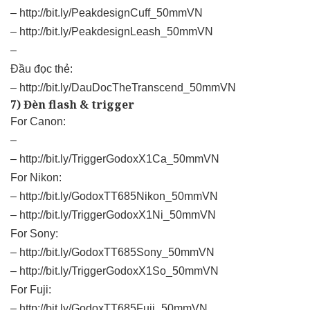
–
http://bit.ly/PeakdesignCuff_50mmVN
–
http://bit.ly/PeakdesignLeash_50mmVN
–
Đầu đọc thẻ:
–
http://bit.ly/DauDocTheTranscend_50mmVN
7) Đèn flash & trigger
For Canon:
–
–
http://bit.ly/TriggerGodoxX1Ca_50mmVN
For Nikon:
–
http://bit.ly/GodoxTT685Nikon_50mmVN
–
http://bit.ly/TriggerGodoxX1Ni_50mmVN
For Sony:
–
http://bit.ly/GodoxTT685Sony_50mmVN
–
http://bit.ly/TriggerGodoxX1So_50mmVN
For Fuji:
–
http://bit.ly/GodoxTT685Fuji_50mmVN