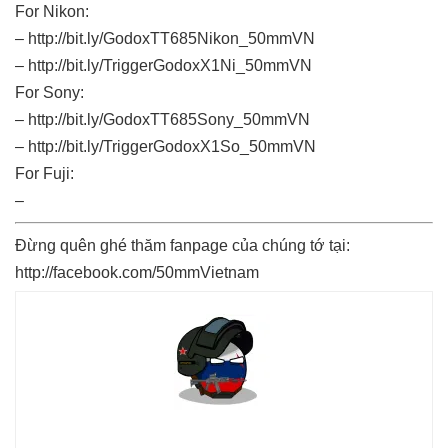
For Nikon:
–
http://bit.ly/GodoxTT685Nikon_50mmVN
–
http://bit.ly/TriggerGodoxX1Ni_50mmVN
For Sony:
–
http://bit.ly/GodoxTT685Sony_50mmVN
–
http://bit.ly/TriggerGodoxX1So_50mmVN
For Fuji:
–
Đừng quên ghé thăm fanpage của chúng tớ tại:
http://facebook.com/50mmVietnam