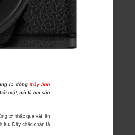
tung ra dòng
máy ảnh
hải một, mà là hai sản
úng tớ nhắc qua vài lần
nhiều. Đây chắc chắn là