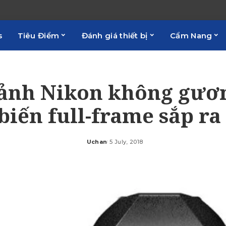
s
Tiêu Điểm
Đánh giá thiết bị
Cẩm Nang
ảnh Nikon không gươn
biến full-frame sắp ra
Uchan
5 July, 2018
Posted
by