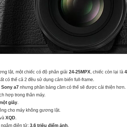
ng lật, một chiếc có độ phân giải
24-25MPX
, chiếc còn lại là
Rất có thể cả 2 đều sử dụng cảm biến full-frame.
i
Sony a7
nhưng phần báng cầm có thể sẽ được cải thiện hơn.
ích hợp trong thân máy.
một giây
.
êng cho máy không gương lật.
và
XQD
.
 ngắm điện tử:
3.6 triệu điểm ảnh
.