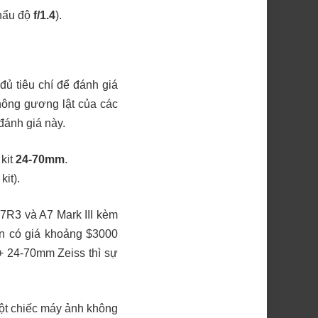
khẩu độ
f/1.4
).
đủ tiêu chí để đánh giá
hông gương lật của các
đánh giá này.
kit
24-70mm
.
it).
7R3 và A7 Mark III kèm
on có giá khoảng $3000
 + 24-70mm Zeiss thì sự
một chiếc máy ảnh không