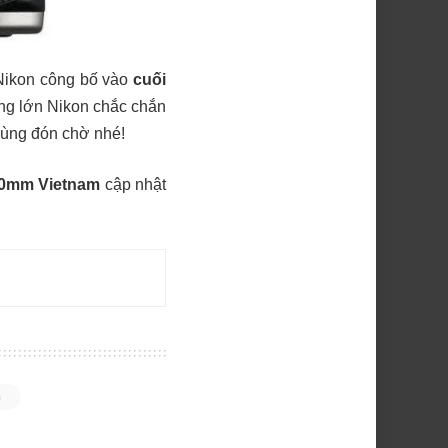
Nikon công bố vào
cuối
ông lớn Nikon chắc chắn
cùng đón chờ nhé!
0mm Vietnam
cập nhật
n