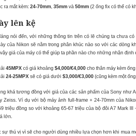
c ra mắt kèm:
24-70mm
,
35mm
và
50mm
(2 ống fix có thể có 
ày lên kệ
đáng nói đến, với những thông tin trên có lẽ chúng ta chưa có 
y của Nikon sẽ nằm trong phân khúc nào so với các dòng k
vậy giá của máy có thể giúp ta phần nào cho những nhận định 
iải
45MPX
có giá khoảng
$4,000/€4,000
cho thân máy kèm ống 
iải
24-25MPX
sẽ có giá dưới
$3,000/€3,000
(cũng kèm một ống k
 cũng khá tương đồng với giá của các sản phẩm của Sony như A
y Zeiss. Ví dụ với bộ máy ảnh full-frame + 24-70mm của Nik
triệu đồng so với khoảng 65-67 triệu của bộ đôi A7 Mark III
á lớn.
 sự thú vị vì sẽ cho người dùng nhiều lựa chọn hơn khi mua 