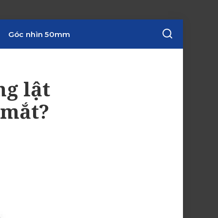
Góc nhìn 50mm
g lật
 mắt?