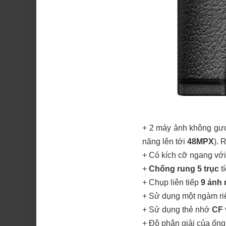
+ 2 máy ảnh không gươ
năng lên tới
48MPX
). 
+ Có kích cỡ ngang vớ
+
Chống rung 5 trục
t
+ Chụp liên tiếp
9 ảnh 
+ Sử dụng một ngàm ri
+ Sử dụng thẻ nhớ
CF
+ Độ phân giải của ống