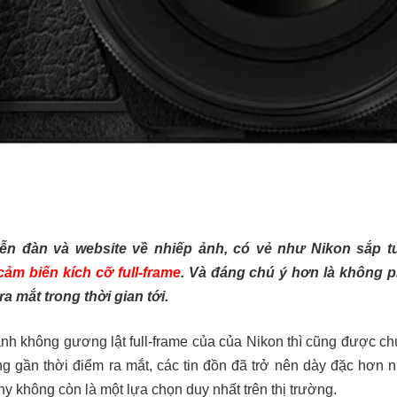
iễn đàn và website về nhiếp ảnh, có vẻ như Nikon sắp 
ảm biến kích cỡ full-frame
. Và đáng chú ý hơn là không p
a mắt trong thời gian tới.
ảnh không gương lật full-frame của của Nikon thì cũng được ch
àng gần thời điểm ra mắt, các tin đồn đã trở nên dày đặc hơn 
ony không còn là một lựa chọn duy nhất trên thị trường.