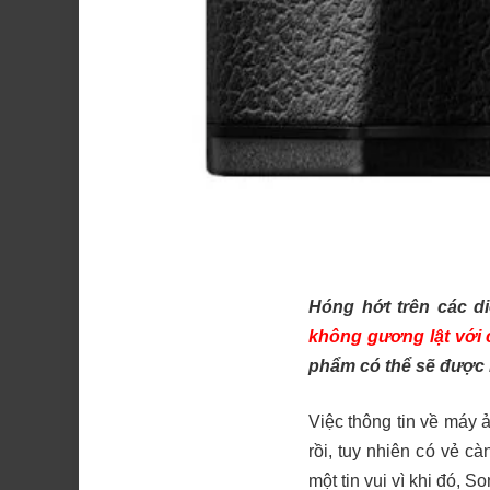
Hóng hớt trên các d
không gương lật với c
phẩm có thể sẽ được r
Việc thông tin về máy 
rồi, tuy nhiên có vẻ c
một tin vui vì khi đó, S