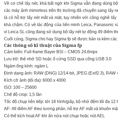
Về cơ chế lấy nét, khá bất ngờ khi Sigma vẫn đang dùng bộ
các máy ảnh mirrorless trên thị trường đã chuyển sang lấy 
là có hỗ trợ lấy nét mắt và mặt, tuy nhiên với công nghệ lấ
khá chậm. Có vẻ tác động của liên minh Leica, Panasonic 
vì Leica SL cũng đang sử dụng bộ lấy nét tự động 49 điểm t
Cuối cùng, Sigma cho hay Sigma fp sẽ được bán ra kèm các
Các thông số kĩ thuật của Sigma fp
Cảm biến: Full-frame Bayer BSI – CMOS 24,6mpx
Lưu trữ: thẻ nhớ SD hoặc ổ cứng SSD qua cổng USB 3.0
Ngàm ống kính: ngàm L
Định dạng ảnh: RAW (DNG) 12/14-bit, JPEG (Exif2.3), RAW
Kích cỡ ảnh (tối đa): 6000 x 4000
ISO: 100 – 25600
Chế độ crop: 1,5 lần
Tốc độ chụp liên tiếp: tới 18 hình/giây, bộ nhớ đệm tối đa 1
AF: 49 điểm AF theo tương phản, hỗ trợ AF mắt và khuôn mặ
Có thể kích hoạt AF khi ấn nửa nút chụp hoặc nút AEL