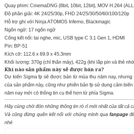
Quay phim: CinemaDNG (8bit, 10bit, 12bit), MOV H.264 (ALL
Độ phân giải: 4K 24/25/30p, FHD 24/25/30/50/60/100/120p
Hỗ trợ ghi với Ninja ATOMOS Inferno, Blackmagic
Ngôn ngữ: 17 ngôn ngữ
Cổng kết nối: tai nghe, mic, USB type C 3.1 Gen 1, HDMI
Pin: BP-51
Kích cỡ: 112.6 x 69.9 x 45.3mm
Khối lượng: 370g (chỉ thân máy), 422g (khi lắp pin và thẻ nhớ
Khi nào sản phẩm này sẽ được bán ra?
Dự kiến Sigma fp sẽ được bán từ mùa thu năm nay, nhưng c
của sản phẩm này, cũng như phiên bản fp sử dụng cảm biến 
năm nay mới có thông tin cụ thể hơn từ phía Sigma.
Hãy cùng chờ đón những thông tin rò rỉ mới nhất của tất cả 
Và cũng đừng quên kết nối với chúng mình qua
fanpage
để
nhé