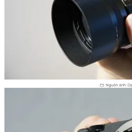
Nguồn ảnh: D