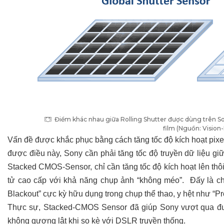
Điểm khác nhau giữa Rolling Shutter được dùng trên So
film (Nguồn:
Vision
Vấn đề được khắc phục bằng cách tăng tốc độ kích hoạt pix
được điều này, Sony cần phải tăng tốc độ truyền dữ liệu gi
Stacked CMOS-Sensor, chỉ cần tăng tốc độ kích hoạt lên thô
tử cao cấp với khả năng chụp ảnh “không méo”. Đấy là c
Blackout” cực kỳ hữu dụng trong chụp thể thao, y hệt như “
Thực sự, Stacked-CMOS Sensor đã giúp Sony vượt qua đư
không gương lật khi so kè với DSLR truyền thống.