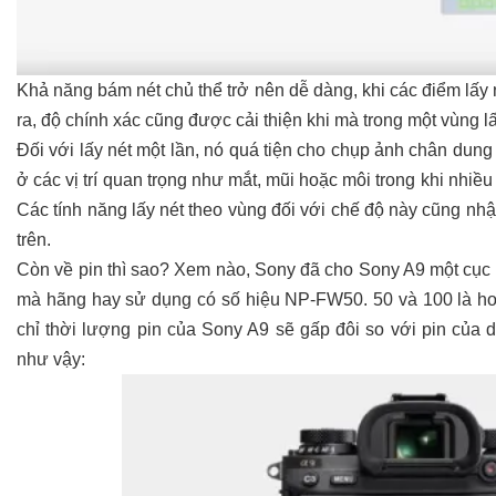
Khả năng bám nét chủ thể trở nên dễ dàng, khi các điểm lấy
ra, độ chính xác cũng được cải thiện khi mà trong một vùng lấ
Đối với lấy nét một lần, nó quá tiện cho chụp ảnh chân dung 
ở các vị trí quan trọng như mắt, mũi hoặc môi trong khi nhi
Các tính năng lấy nét theo vùng đối với chế độ này cũng nh
trên.
Còn về pin thì sao? Xem nào, Sony đã cho Sony A9 một cục p
mà hãng hay sử dụng có số hiệu NP-FW50. 50 và 100 là h
chỉ thời lượng pin của Sony A9 sẽ gấp đôi so với pin của d
như vậy: