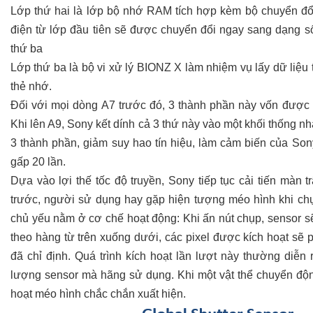
Lớp thứ hai là lớp bộ nhớ RAM tích hợp kèm bộ chuyển đổi t
điện từ lớp đầu tiên sẽ được chuyển đổi ngay sang dạng s
thứ ba
Lớp thứ ba là bộ vi xử lý BIONZ X làm nhiệm vụ lấy dữ liệu 
thẻ nhớ.
Đối với mọi dòng A7 trước đó, 3 thành phần này vốn được tá
Khi lên A9, Sony kết dính cả 3 thứ này vào một khối thống nh
3 thành phần, giảm suy hao tín hiệu, làm cảm biến của Son
gấp 20 lần.
Dựa vào lợi thế tốc độ truyền, Sony tiếp tục cải tiến màn 
trước, người sử dụng hay gặp hiện tượng méo hình khi chụ
chủ yếu nằm ở cơ chế hoạt động: Khi ấn nút chụp, sensor sẽ 
theo hàng từ trên xuống dưới, các pixel được kích hoạt sẽ
đã chỉ định. Quá trình kích hoạt lần lượt này thường diễn r
lượng sensor mà hãng sử dụng. Khi một vật thể chuyển độn
hoạt méo hình chắc chắn xuất hiện.