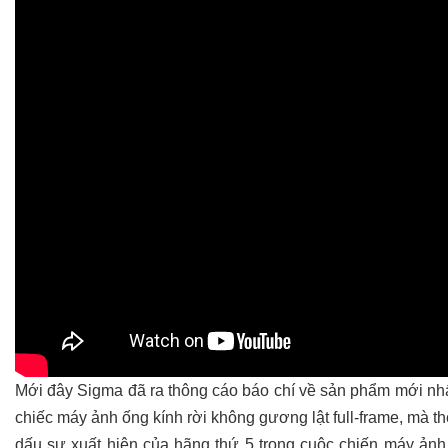
Mới đây Sigma đã ra thông cáo báo chí về sản phẩm mới nhấ
chiếc máy ảnh ống kính rời không gương lật full-frame, mà th
dấu sự xuất hiện của hãng thứ 5 trong cuộc chiến máy ảnh 