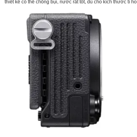
thiết kế có thể chống bụi, nước rất tốt, dù cho kích thước tí