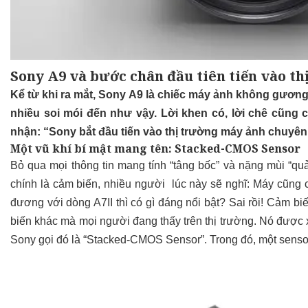
Sony A9 và bước chân đầu tiên tiến vào t
Kể từ khi ra mắt, Sony A9 là chiếc máy ảnh không gương lậ
nhiều soi mói đến như vậy. Lời khen có, lời chê cũng 
nhận: “Sony bắt đầu tiến vào thị trường máy ảnh chuyên 
Một vũ khí bí mật mang tên: Stacked-CMOS Sensor
Bỏ qua mọi thông tin mang tính “tâng bốc” và nặng mùi “qu
chính là cảm biến, nhiều người lúc này sẽ nghĩ: Máy cũng 
đương với dòng A7II thì có gì đáng nổi bật? Sai rồi! Cảm b
biến khác mà mọi người đang thấy trên thị trường. Nó được 
Sony gọi đó là “Stacked-CMOS Sensor”. Trong đó, một sensor