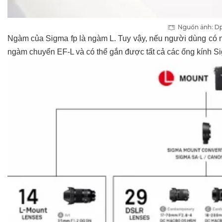
Nguồn ảnh: D
Ngàm của Sigma fp là ngàm L. Tuy vậy, nếu người dùng có 
ngàm chuyển EF-L và có thể gắn được tất cả các ống kính S