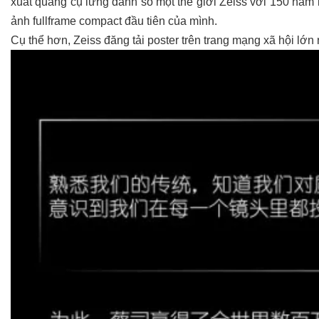
xuất quang cụ lừng danh số một thế giới Zeiss với 150 năm 
ảnh fullframe compact đầu tiên của mình.
Cụ thể hơn, Zeiss đăng tải poster trên trang mạng xã hội lớn