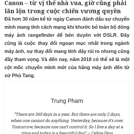
Canon – từ vị thế nhà vua, giờ cũng phải
lăn lộn trong cuộc chiến vương quyền
Đã hơn 30 năm kể từ ngày Canon đánh dấu sự chuyển
mình mang tính cách mạng khi khước bỏ toàn bộ dòng
máy ảnh rangefinder để bén duyên với DSLR. Đây
cũng là cuộc thay đổi ngoạn mục nhất trong ngành
máy ảnh, sự thay đổi mang tính đây rủi ro nhưng cũng
đầy tham vọng. Và đến nay, năm 2018 có thể sẽ là một
cột mốc chuyển mình mới của hãng máy ảnh đến từ
xứ Phù Tang.
Trung Pham
“There are 365 days in a year. But there are only 2 days,
when one cannot do anything. Yesterday, because it’s over.
Tomorrow, because one can’t control it. So I live a day at a
time and today is a beautiful day” – Celine Dion