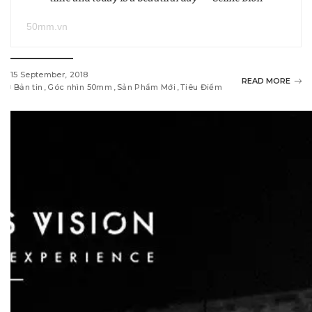
50mm.vn
15 September, 2018
READ MORE
Bản tin
Góc nhìn 50mm
Sản Phẩm Mới
Tiêu Điểm