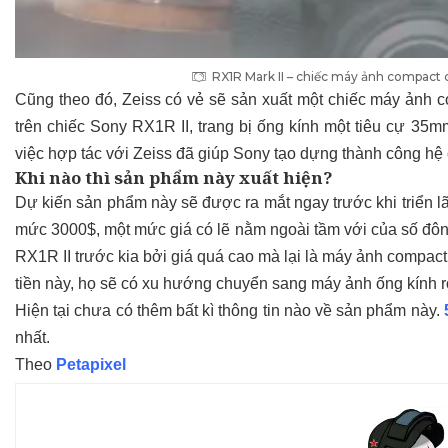
RX1R Mark II – chiếc máy ảnh compact c
Cũng theo đó, Zeiss có vẻ sẽ sản xuất một chiếc máy ảnh c
trên chiếc Sony RX1R II, trang bị ống kính một tiêu cự 35m
việc hợp tác với Zeiss đã giúp Sony tạo dựng thành công hệ
Khi nào thì sản phẩm này xuất hiện?
Dự kiến sản phẩm này sẽ được ra mắt ngay trước khi triển l
mức 3000$, một mức giá có lẽ nằm ngoài tầm với của số đôn
RX1R II trước kia bởi giá quá cao mà lại là máy ảnh compa
tiền này, họ sẽ có xu hướng chuyển sang máy ảnh ống kính rờ
Hiện tại chưa có thêm bất kì thông tin nào về sản phẩm này.
nhất.
Theo
Petapixel