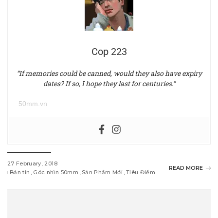
Cop 223
“If memories could be canned, would they also have expiry
dates? If so, I hope they last for centuries.”
50mm.vn
27 February, 2018
READ MORE
Bản tin
Góc nhìn 50mm
Sản Phẩm Mới
Tiêu Điểm