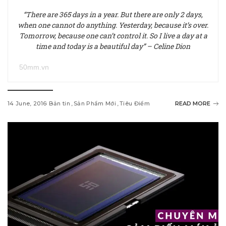
“There are 365 days in a year. But there are only 2 days,
when one cannot do anything. Yesterday, because it’s over.
Tomorrow, because one can’t control it. So I live a day at a
time and today is a beautiful day” – Celine Dion
50mm.vn
14 June, 2016
Bản tin
Sản Phẩm Mới
Tiêu Điểm
READ MORE