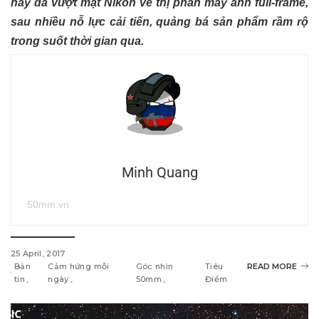
này đã vượt mặt Nikon về thị phần máy ảnh full-frame,
sau nhiều nỗ lực cải tiến, quảng bá sản phẩm rầm rộ
trong suốt thời gian qua.
Minh Quang
50mm.vn
25 April, 2017
Bản
Cảm hứng mỗi
Góc nhìn
Tiêu
READ MORE
tin
ngày
50mm
Điểm