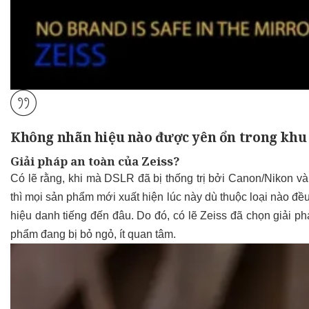
Không nhãn hiệu nào được yên ổn trong khu
Giải pháp an toàn của Zeiss?
Có lẽ rằng, khi mà DSLR đã bị thống trị bởi Canon/Nikon và m
thì mọi sản phẩm mới xuất hiện lúc này dù thuộc loại nào đề
hiệu danh tiếng đến đâu. Do đó, có lẽ Zeiss đã chọn giải 
phẩm đang bị bỏ ngỏ, ít quan tâm.