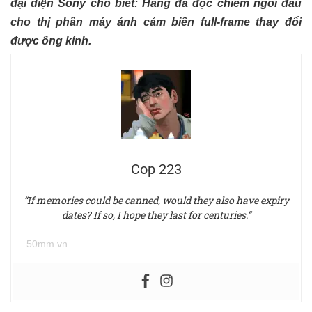
đại diện Sony cho biết: Hãng đã độc chiếm ngôi đầu
cho thị phần máy ảnh cảm biến full-frame thay đổi
được ống kính.
Cop 223
“If memories could be canned, would they also have expiry
dates? If so, I hope they last for centuries.”
50mm.vn