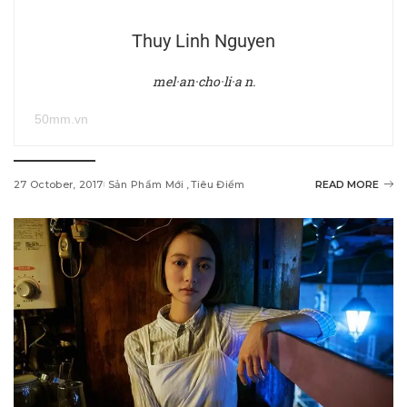
Thuy Linh Nguyen
mel·an·cho·li·a n.
50mm.vn
27 October, 2017
Sản Phẩm Mới
Tiêu Điểm
READ MORE