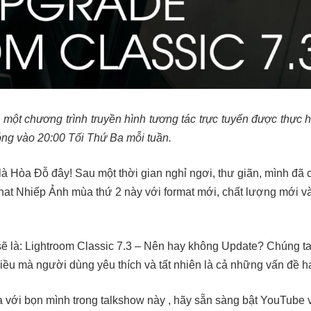
 một chương trình truyền hình tương tác trực tuyến được thực
sóng vào 20:00 Tối Thứ Ba mỗi tuần.
 Hòa Đỗ đây! Sau một thời gian nghỉ ngơi, thư giãn, mình đã ch
hat Nhiếp Ảnh mùa thứ 2 này với format mới, chất lượng mới v
ẽ là: Lightroom Classic 7.3 – Nên hay không Update? Chúng t
iều mà người dùng yêu thích và tất nhiên là cả những vấn đề h
với bọn mình trong talkshow này , hãy sẵn sàng bật YouTube 