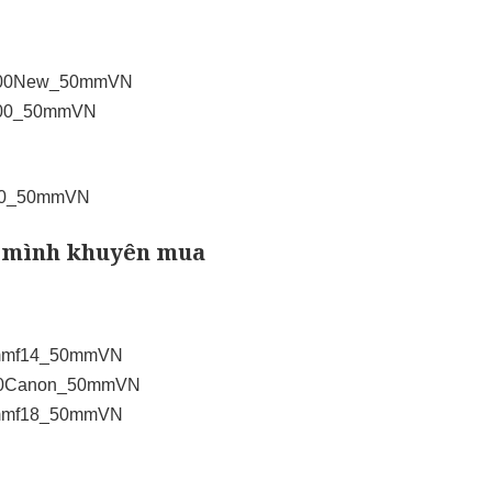
nD3400New_50mmVN
D7200_50mmVN
6000_50mmVN
n mình khuyên mua
50mmf14_50mmVN
1750Canon_50mmVN
85mmf18_50mmVN