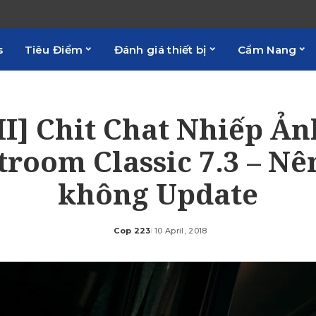
s
Tiêu Điểm
Đánh giá thiết bị
Cẩm Nang
II] Chit Chat Nhiếp Ảnh
troom Classic 7.3 – Nê
không Update
Cop 223
10 April, 2018
Posted
by