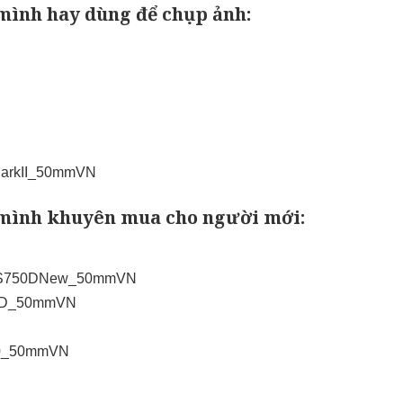
mình hay dùng để chụp ảnh:
A7MarkII_50mmVN
 mình khuyên mua cho người mới:
nEOS750DNew_50mmVN
800D_50mmVN
M10_50mmVN