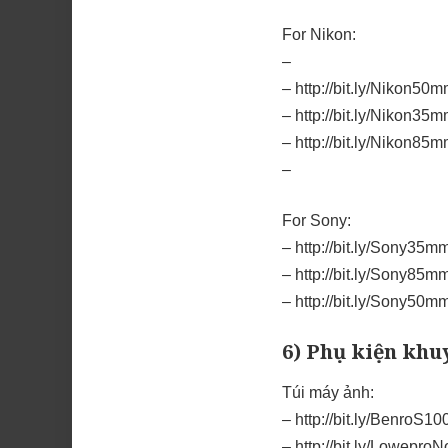
For Nikon:
–
–
http://bit.ly/Niko
–
http://bit.ly/Niko
–
http://bit.ly/Nikon
–
For Sony:
–
http://bit.ly/Sony3
–
http://bit.ly/Sony8
–
http://bit.ly/Sony5
6) Phụ kiện khu
Túi máy ảnh:
–
http://bit.ly/Benro
–
http://bit.ly/Lowep