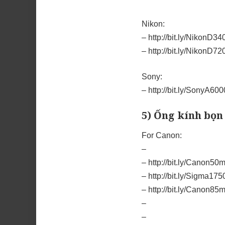
Nikon:
–
http://bit.ly/Niko
–
http://bit.ly/Nikon
Sony:
–
http://bit.ly/SonyA
5) Ống kính bọ
For Canon:
–
–
http://bit.ly/Canon
–
http://bit.ly/Sigma
–
http://bit.ly/Canon
–
–