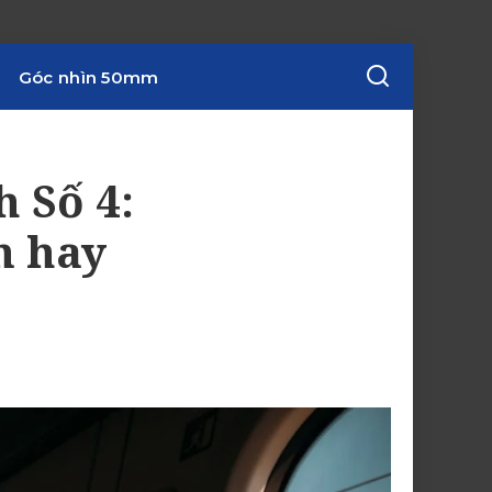
Góc nhìn 50mm
 Số 4:
n hay