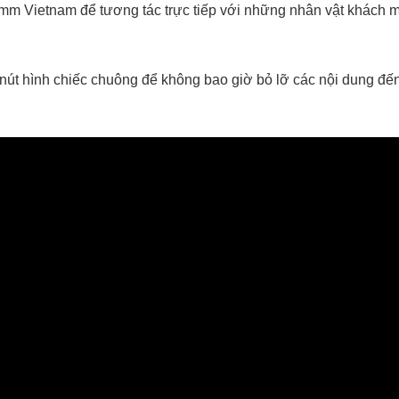
mm Vietnam để tương tác trực tiếp với những nhân vật khách m
nút hình chiếc chuông để không bao giờ bỏ lỡ các nội dung đ