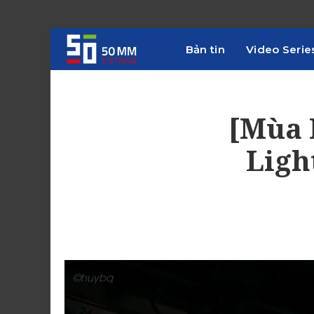
Bản tin
Video Serie
[Mùa 
Ligh