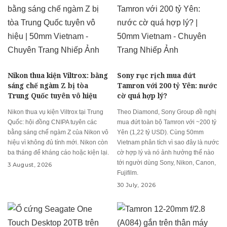
Nikon thua kiện Viltrox: bằng
Sony rục rịch mua đứt
sáng chế ngàm Z bị tòa
Tamron với 200 tỷ Yên: nước
Trung Quốc tuyên vô hiệu
cờ quá hợp lý?
Nikon thua vụ kiện Viltrox tại Trung
Theo Diamond, Sony Group đề nghị
Quốc: hội đồng CNIPA tuyên các
mua đứt toàn bộ Tamron với ~200 tỷ
bằng sáng chế ngàm Z của Nikon vô
Yên (1,22 tỷ USD). Cùng 50mm
hiệu vì không đủ tính mới. Nikon còn
Vietnam phân tích vì sao đây là nước
ba tháng để kháng cáo hoặc kiện lại.
cờ hợp lý và nó ảnh hưởng thế nào
tới người dùng Sony, Nikon, Canon,
3 August, 2026
Fujifilm.
30 July, 2026