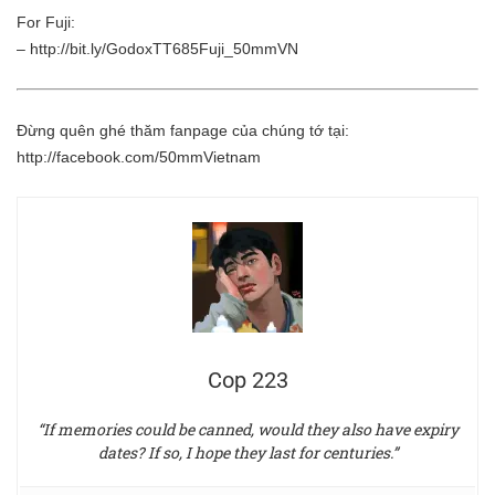
For Fuji:
–
http://bit.ly/GodoxTT685Fuji_50mmVN
Đừng quên ghé thăm fanpage của chúng tớ tại:
http://facebook.com/50mmVietnam
Cop 223
“If memories could be canned, would they also have expiry
dates? If so, I hope they last for centuries.”