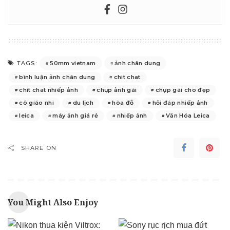
50mm vietnam
ảnh chân dung
TAGS:
bình luận ảnh chân dung
chit chat
chit chat nhiếp ảnh
chụp ảnh gái
chụp gái cho đẹp
cô giáo nhi
du lịch
hòa đỗ
hỏi đáp nhiếp ảnh
leica
máy ảnh giá rẻ
nhiếp ảnh
Văn Hóa Leica
SHARE ON
You Might Also Enjoy