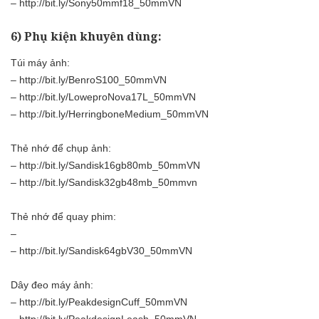
–
http://bit.ly/Sony50mmf18_50mmVN
6) Phụ kiện khuyên dùng:
Túi máy ảnh:
–
http://bit.ly/BenroS100_50mmVN
–
http://bit.ly/LoweproNova17L_50mmVN
–
http://bit.ly/HerringboneMedium_50mmVN
Thẻ nhớ để chụp ảnh:
–
http://bit.ly/Sandisk16gb80mb_50mmVN
–
http://bit.ly/Sandisk32gb48mb_50mmvn
Thẻ nhớ để quay phim:
–
–
http://bit.ly/Sandisk64gbV30_50mmVN
Dây đeo máy ảnh:
–
http://bit.ly/PeakdesignCuff_50mmVN
–
http://bit.ly/PeakdesignLeash_50mmVN