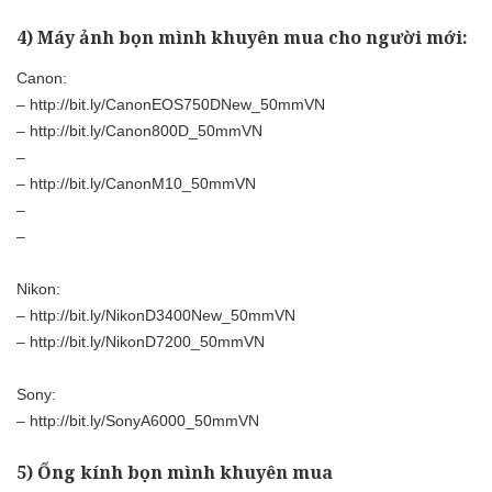
4) Máy ảnh bọn mình khuyên mua cho người mới:
Canon:
–
http://bit.ly/CanonEOS750DNew_50mmVN
–
http://bit.ly/Canon800D_50mmVN
–
–
http://bit.ly/CanonM10_50mmVN
–
–
Nikon:
–
http://bit.ly/NikonD3400New_50mmVN
–
http://bit.ly/NikonD7200_50mmVN
Sony:
–
http://bit.ly/SonyA6000_50mmVN
5) Ống kính bọn mình khuyên mua