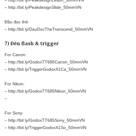
–
http://bit.ly/PeakdesignSlide_50mmVN
Đầu đọc thẻ:
–
http://bit.ly/DauDocTheTranscend_50mmVN
7) Đèn flash & trigger
For Canon:
–
http://bit.ly/GodoxTT685Canon_50mmVN
–
http://bit.ly/TriggerGodoxX1Ca_50mmVN
For Nikon:
–
http://bit.ly/GodoxTT685Nikon_50mmVN
–
For Sony:
–
http://bit.ly/GodoxTT685Sony_50mmVN
–
http://bit.ly/TriggerGodoxX1So_50mmVN