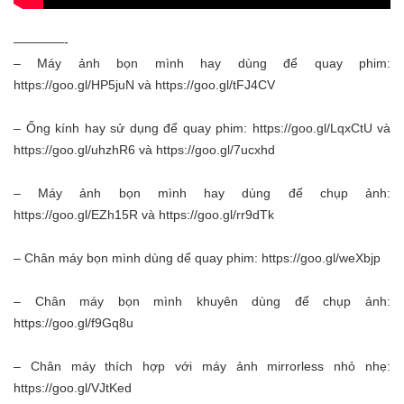
————-
– Máy ảnh bọn mình hay dùng để quay phim:
https://goo.gl/HP5juN
và
https://goo.gl/tFJ4CV
– Ống kính hay sử dụng để quay phim:
https://goo.gl/LqxCtU
và
https://goo.gl/uhzhR6
và
https://goo.gl/7ucxhd
– Máy ảnh bọn mình hay dùng để chụp ảnh:
https://goo.gl/EZh15R
và
https://goo.gl/rr9dTk
– Chân máy bọn mình dùng dể quay phim:
https://goo.gl/weXbjp
– Chân máy bọn mình khuyên dùng để chụp ảnh:
https://goo.gl/f9Gq8u
– Chân máy thích hợp với máy ảnh mirrorless nhỏ nhẹ:
https://goo.gl/VJtKed