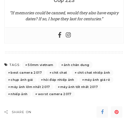
Cop 223
“If memories could be canned, would they also have expiry
dates? If so, I hope they last for centuries.”
50mm vietnam
ảnh chân dung
TAGS:
best camera 2017
chit chat
chit chat nhiếp ảnh
chụp ảnh gái
hỏi đáp nhiếp ảnh
máy ảnh giá rẻ
máy ảnh lởm nhất 2017
máy ảnh tốt nhất 2017
nhiếp ảnh
worst camera 2017
SHARE ON