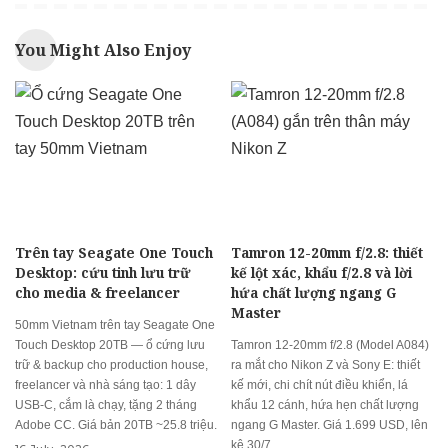
You Might Also Enjoy
Trên tay Seagate One Touch
Tamron 12-20mm f/2.8: thiết
Desktop: cứu tinh lưu trữ
kế lột xác, khẩu f/2.8 và lời
cho media & freelancer
hứa chất lượng ngang G
Master
50mm Vietnam trên tay Seagate One
Touch Desktop 20TB — ổ cứng lưu
Tamron 12-20mm f/2.8 (Model A084)
trữ & backup cho production house,
ra mắt cho Nikon Z và Sony E: thiết
freelancer và nhà sáng tạo: 1 dây
kế mới, chi chít nút điều khiển, lá
USB-C, cắm là chạy, tặng 2 tháng
khẩu 12 cánh, hứa hẹn chất lượng
Adobe CC. Giá bản 20TB ~25.8 triệu.
ngang G Master. Giá 1.699 USD, lên
kệ 30/7.