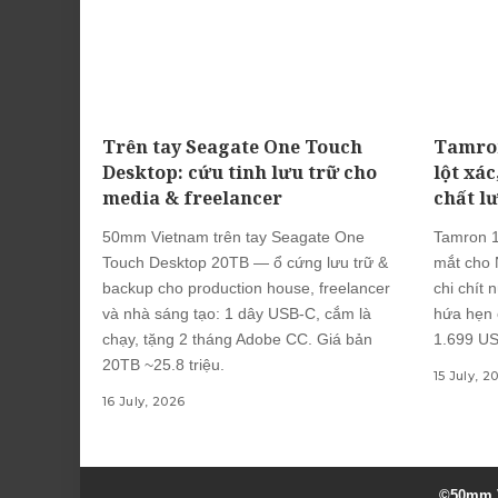
Trên tay Seagate One Touch
Tamron
Desktop: cứu tinh lưu trữ cho
lột xác
media & freelancer
chất l
50mm Vietnam trên tay Seagate One
Tamron 1
Touch Desktop 20TB — ổ cứng lưu trữ &
mắt cho N
backup cho production house, freelancer
chi chít 
và nhà sáng tạo: 1 dây USB-C, cắm là
hứa hẹn 
chạy, tặng 2 tháng Adobe CC. Giá bản
1.699 US
20TB ~25.8 triệu.
15 July, 2
16 July, 2026
©50mm V