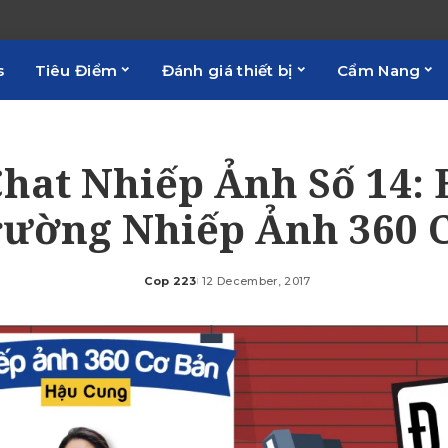
s
Tiêu Điểm
Đánh giá thiết bị
Cẩm Nang
Chat Nhiếp Ảnh Số 14: 
rường Nhiếp Ảnh 360 
Cop 223
12 December, 2017
Posted
by