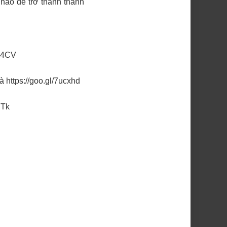
 nào để trở thành thành
FJ4CV
à
https://goo.gl/7ucxhd
dTk