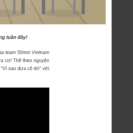
ng tuần đây!
 của team 50mm Vietnam
nữa cơ! Thể theo nguyện
“Vì sao đưa cô tới” với