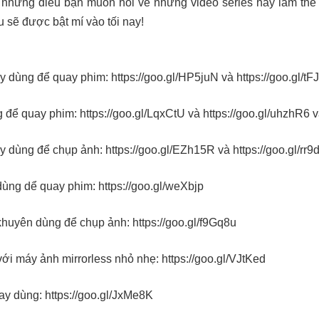
ật những điều bạn muốn hỏi về những video series hay làm thế
sẽ được bật mí vào tối nay!
y dùng để quay phim:
https://goo.gl/HP5juN
và
https://goo.gl/t
g để quay phim:
https://goo.gl/LqxCtU
và
https://goo.gl/uhzhR6
v
y dùng để chụp ảnh:
https://goo.gl/EZh15R
và
https://goo.gl/rr9
dùng dể quay phim:
https://goo.gl/weXbjp
khuyên dùng để chụp ảnh:
https://goo.gl/f9Gq8u
với máy ảnh mirrorless nhỏ nhẹ:
https://goo.gl/VJtKed
hay dùng:
https://goo.gl/JxMe8K