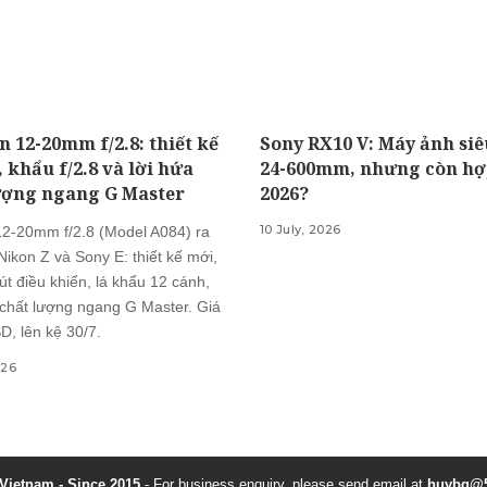
 12-20mm f/2.8: thiết kế
Sony RX10 V: Máy ảnh si
, khẩu f/2.8 và lời hứa
24-600mm, nhưng còn hợ
ượng ngang G Master
2026?
10 July, 2026
2-20mm f/2.8 (Model A084) ra
ikon Z và Sony E: thiết kế mới,
nút điều khiển, lá khẩu 12 cánh,
chất lượng ngang G Master. Giá
D, lên kệ 30/7.
026
ietnam - Since 2015
- For business enquiry, please send email at
huybq@