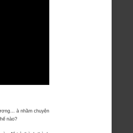
 thương… à nhầm chuyện
 thế nào?