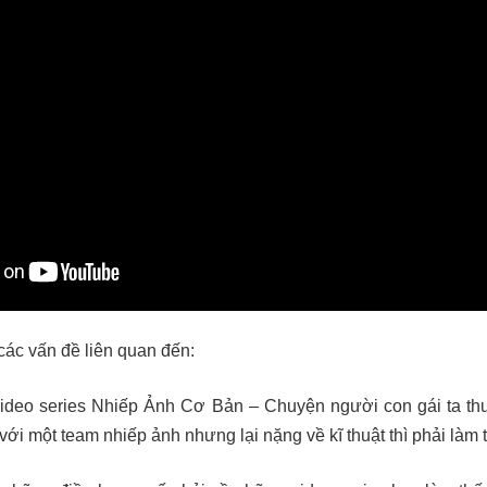
các vấn đề liên quan đến:
 video series Nhiếp Ảnh Cơ Bản – Chuyện người con gái ta
với một team nhiếp ảnh nhưng lại nặng về kĩ thuật thì phải làm