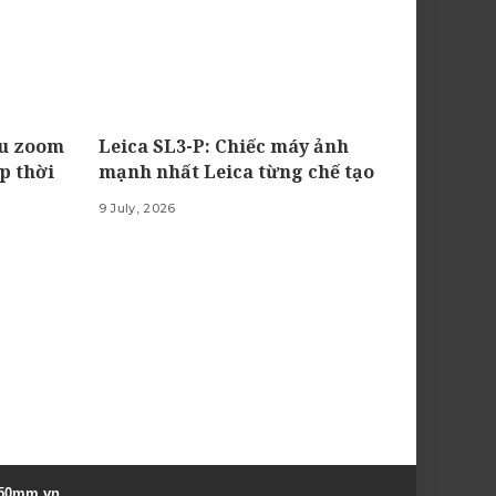
êu zoom
Leica SL3-P: Chiếc máy ảnh
p thời
mạnh nhất Leica từng chế tạo
9 July, 2026
50mm.vn