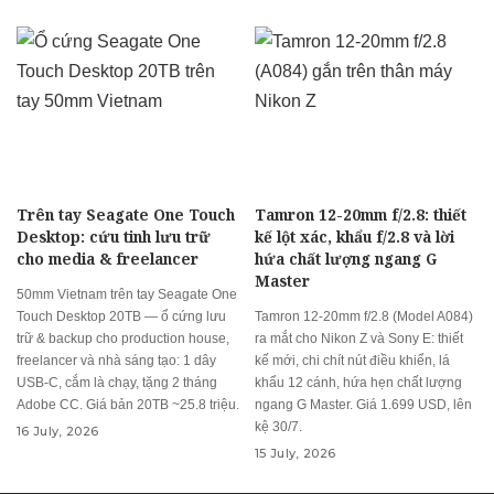
Trên tay Seagate One Touch
Tamron 12-20mm f/2.8: thiết
Desktop: cứu tinh lưu trữ
kế lột xác, khẩu f/2.8 và lời
cho media & freelancer
hứa chất lượng ngang G
Master
50mm Vietnam trên tay Seagate One
Touch Desktop 20TB — ổ cứng lưu
Tamron 12-20mm f/2.8 (Model A084)
trữ & backup cho production house,
ra mắt cho Nikon Z và Sony E: thiết
freelancer và nhà sáng tạo: 1 dây
kế mới, chi chít nút điều khiển, lá
USB-C, cắm là chạy, tặng 2 tháng
khẩu 12 cánh, hứa hẹn chất lượng
Adobe CC. Giá bản 20TB ~25.8 triệu.
ngang G Master. Giá 1.699 USD, lên
kệ 30/7.
16 July, 2026
15 July, 2026