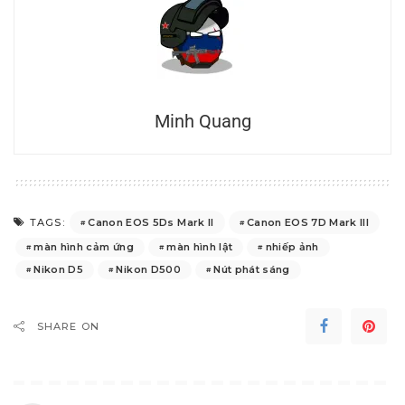
Minh Quang
Canon EOS 5Ds Mark II
Canon EOS 7D Mark III
TAGS:
màn hình cảm ứng
màn hình lật
nhiếp ảnh
Nikon D5
Nikon D500
Nút phát sáng
SHARE ON