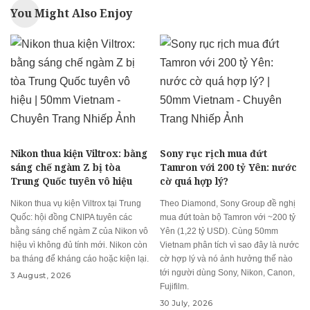
You Might Also Enjoy
Nikon thua kiện Viltrox: bằng
Sony rục rịch mua đứt
sáng chế ngàm Z bị tòa
Tamron với 200 tỷ Yên: nước
Trung Quốc tuyên vô hiệu
cờ quá hợp lý?
Nikon thua vụ kiện Viltrox tại Trung
Theo Diamond, Sony Group đề nghị
Quốc: hội đồng CNIPA tuyên các
mua đứt toàn bộ Tamron với ~200 tỷ
bằng sáng chế ngàm Z của Nikon vô
Yên (1,22 tỷ USD). Cùng 50mm
hiệu vì không đủ tính mới. Nikon còn
Vietnam phân tích vì sao đây là nước
ba tháng để kháng cáo hoặc kiện lại.
cờ hợp lý và nó ảnh hưởng thế nào
tới người dùng Sony, Nikon, Canon,
3 August, 2026
Fujifilm.
30 July, 2026