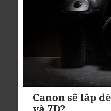
Canon sẽ lắp đ
và 7D?