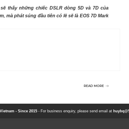
a sẽ thấy những chiếc DSLR dòng 5D và 7D của
, mà phát súng đầu tiên có lẽ sẽ là EOS 7D Mark
READ MORE
ietnam - Since 2015
- For business enquiry, please send email at
huybq@