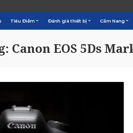
s
Tiêu Điểm
Đánh giá thiết bị
Cẩm Nang
g:
Canon EOS 5Ds Mark