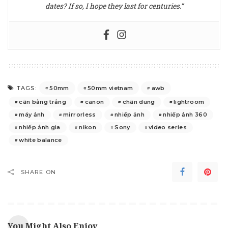
dates? If so, I hope they last for centuries.”
50mm
50mm vietnam
awb
TAGS:
cân bằng trắng
canon
chân dung
lightroom
máy ảnh
mirrorless
nhiếp ảnh
nhiếp ảnh 360
nhiếp ảnh gia
nikon
Sony
video series
white balance
SHARE ON
You Might Also Enjoy