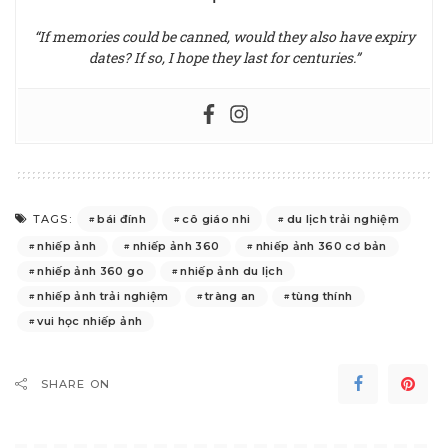
“If memories could be canned, would they also have expiry
dates? If so, I hope they last for centuries.”
bái đính
cô giáo nhi
du lịch trải nghiệm
TAGS:
nhiếp ảnh
nhiếp ảnh 360
nhiếp ảnh 360 cơ bản
nhiếp ảnh 360 go
nhiếp ảnh du lịch
nhiếp ảnh trải nghiệm
tràng an
tùng thính
vui học nhiếp ảnh
SHARE ON