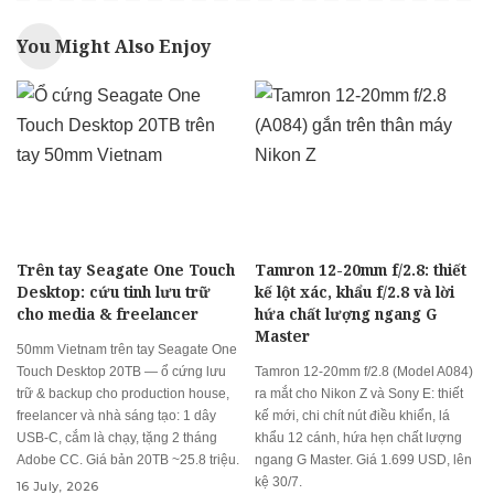
You Might Also Enjoy
Trên tay Seagate One Touch
Tamron 12-20mm f/2.8: thiết
Desktop: cứu tinh lưu trữ
kế lột xác, khẩu f/2.8 và lời
cho media & freelancer
hứa chất lượng ngang G
Master
50mm Vietnam trên tay Seagate One
Touch Desktop 20TB — ổ cứng lưu
Tamron 12-20mm f/2.8 (Model A084)
trữ & backup cho production house,
ra mắt cho Nikon Z và Sony E: thiết
freelancer và nhà sáng tạo: 1 dây
kế mới, chi chít nút điều khiển, lá
USB-C, cắm là chạy, tặng 2 tháng
khẩu 12 cánh, hứa hẹn chất lượng
Adobe CC. Giá bản 20TB ~25.8 triệu.
ngang G Master. Giá 1.699 USD, lên
kệ 30/7.
16 July, 2026