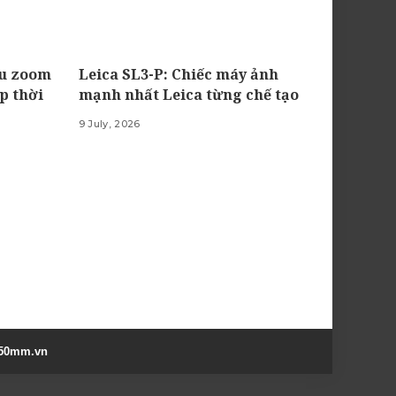
êu zoom
Leica SL3-P: Chiếc máy ảnh
p thời
mạnh nhất Leica từng chế tạo
9 July, 2026
50mm.vn