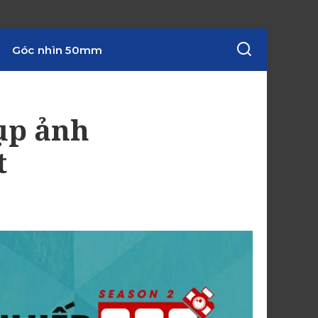
Góc nhìn 50mm
ụp ảnh
t