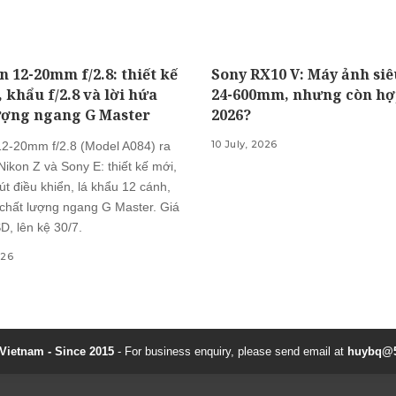
 12-20mm f/2.8: thiết kế
Sony RX10 V: Máy ảnh si
, khẩu f/2.8 và lời hứa
24-600mm, nhưng còn hợ
ượng ngang G Master
2026?
10 July, 2026
2-20mm f/2.8 (Model A084) ra
ikon Z và Sony E: thiết kế mới,
nút điều khiển, lá khẩu 12 cánh,
chất lượng ngang G Master. Giá
D, lên kệ 30/7.
026
ietnam - Since 2015
- For business enquiry, please send email at
huybq@