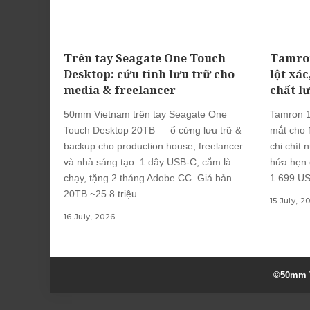
Trên tay Seagate One Touch
Tamron
Desktop: cứu tinh lưu trữ cho
lột xác
media & freelancer
chất l
50mm Vietnam trên tay Seagate One
Tamron 1
Touch Desktop 20TB — ổ cứng lưu trữ &
mắt cho N
backup cho production house, freelancer
chi chít 
và nhà sáng tạo: 1 dây USB-C, cắm là
hứa hẹn 
chạy, tặng 2 tháng Adobe CC. Giá bản
1.699 US
20TB ~25.8 triệu.
15 July, 2
16 July, 2026
©50mm V