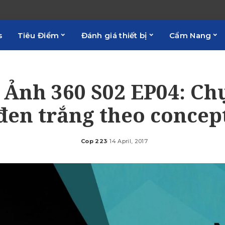
s
Tiêu Điểm
Đánh giá thiết bị
Cẩm Nang
 Ảnh 360 S02 EP04: Ch
đen trắng theo concep
Cop 223
14 April, 2017
Posted
by