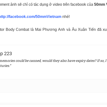
mment ảnh sẽ chỉ có tác dụng ở video trên facebook của
50mm V
http://facebook.com/50mmVietnam
nhé!
ctor Body Combat là Mai Phương Anh và Âu Xuân Tiến đã xuất
p 223
 memories could be canned, would they also have expiry dates? If so, I 
turies.”