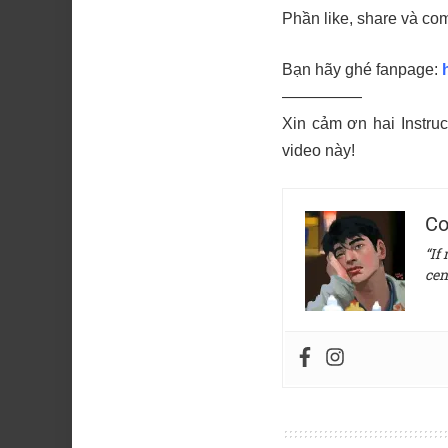
Phần like, share và co
Bạn hãy ghé fanpage:
—————
Xin cảm ơn hai Instru
video này!
Co
“If
cen