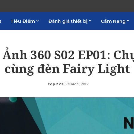
s
Tiêu Điểm
Đánh giá thiết bị
Cẩm Nang
 Ảnh 360 S02 EP01: Ch
cùng đèn Fairy Light
Cop 223
5 March, 2017
Posted
by