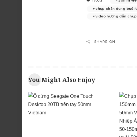
50mm vie
TAGS:
chụp chân dung buổi t
video hướng dẫn chụp
SHARE ON
You Might Also Enjoy