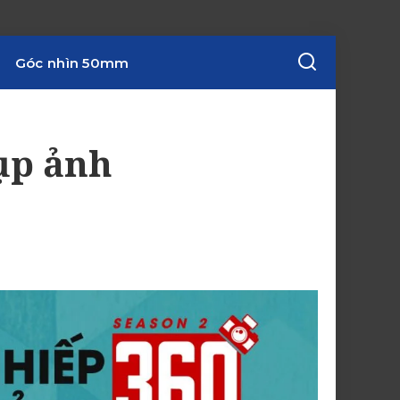
Góc nhìn 50mm
ụp ảnh