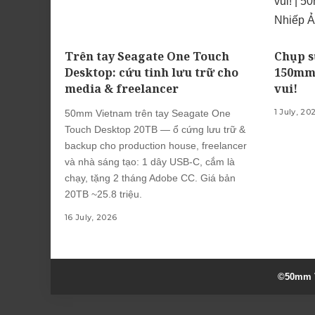
Trên tay Seagate One Touch
Chụp s
Desktop: cứu tinh lưu trữ cho
150mm 
media & freelancer
vui!
1 July, 20
50mm Vietnam trên tay Seagate One
Touch Desktop 20TB — ổ cứng lưu trữ &
backup cho production house, freelancer
và nhà sáng tạo: 1 dây USB-C, cắm là
chạy, tặng 2 tháng Adobe CC. Giá bản
20TB ~25.8 triệu.
16 July, 2026
©50mm V