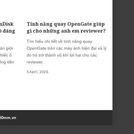
nDisk
Tính năng quay OpenGate giúp
ó đáng
gì cho những anh em reviewer?
Tìm hiểu chi tiết về tính năng quay
ản giới
OpenGate trên các máy ảnh hiện đại và lý
hiếc ổ
do nó trở thành vũ khí lợi hại cho các
ng tiền
reviewer.
3 April, 2026
50mm.vn