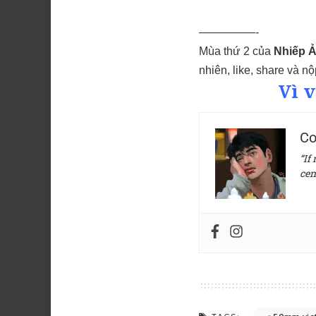
—————-
Mùa thứ 2 của
Nhiếp 
nhiên, like, share và n
Vì 
Co
“If
cen