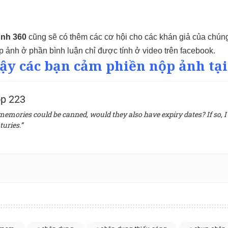
Ảnh 360
cũng sẽ có thêm các cơ hội cho các khán giả của chún
ộp ảnh ở phần bình luận chỉ được tính ở video trên facebook.
vậy các bạn cảm phiền nộp ảnh tại
p 223
 memories could be canned, would they also have expiry dates? If so, I 
turies.”