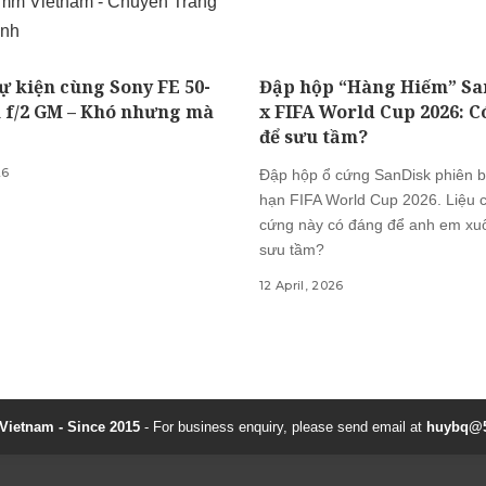
ự kiện cùng Sony FE 50-
Đập hộp “Hàng Hiếm” Sa
f/2 GM – Khó nhưng mà
x FIFA World Cup 2026: C
để sưu tầm?
26
Đập hộp ổ cứng SanDisk phiên b
hạn FIFA World Cup 2026. Liệu c
cứng này có đáng để anh em xuố
sưu tầm?
12 April, 2026
ietnam - Since 2015
- For business enquiry, please send email at
huybq@