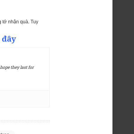
g tớ nhận quà. Tuy
 đây
hope they last for