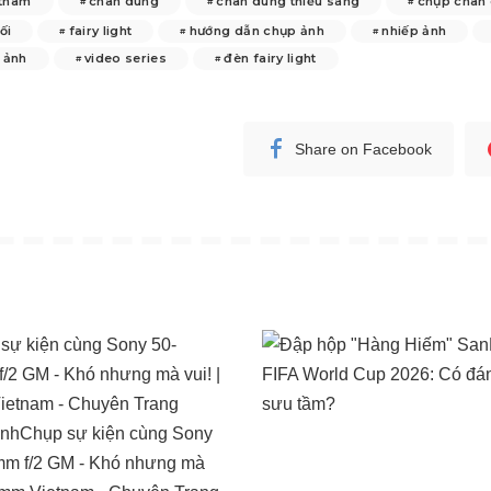
tnam
chân dung
chân dung thiếu sáng
chụp chân
ối
fairy light
hướng dẫn chụp ảnh
nhiếp ảnh
 ảnh
video series
đèn fairy light
Share on Facebook