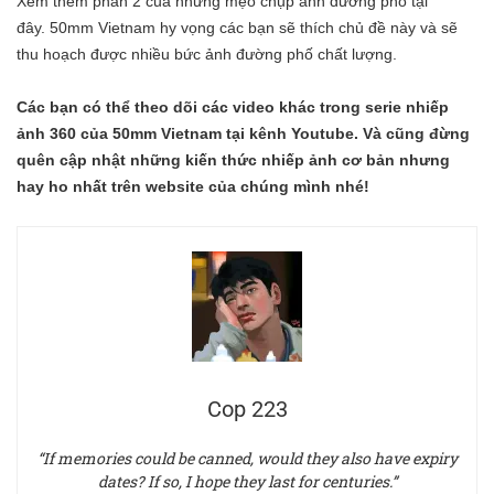
Xem thêm phần 2 của những mẹo chụp ảnh đường phố tại
đây.
50mm Vietnam hy vọng các bạn sẽ thích chủ đề này và sẽ
thu hoạch được nhiều bức ảnh đường phố chất lượng.
Các bạn có thể theo dõi các video khác trong serie
nhiếp
ảnh 360
của 50mm Vietnam tại kênh
Youtube
. Và cũng đừng
quên cập nhật những
kiến thức nhiếp ảnh cơ bản nhưng
hay ho nhất
trên website của chúng mình nhé!
Cop 223
“If memories could be canned, would they also have expiry
dates? If so, I hope they last for centuries.”