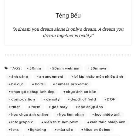
Téng Bếu
“A dream you dream alone is only a dream. A dream you
dream together is reality.”
50mm
50mm vietnam
50mmvn
TAGS:
ánh sáng
arrangement
bí kíp nhập môn nhiếp ảnh
bố cục
bố trí
camera proxemic
chọn góc chụp ảnh đẹp
chụp ảnh cơ bản
composition
density
depth of field
DOF
filter
form
góc máy
học chụp ảnh
học chụp ảnh online
học làm phim
học nhiếp ảnh
infographic
kiến thức làm phim
kiến thức nhiếp ảnh
lens
lightning
màu sắc
Mise en Scène