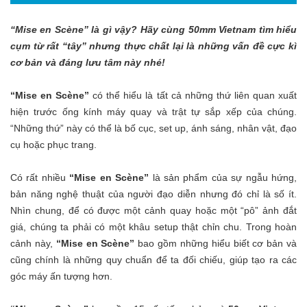
“Mise en Scène” là gì vậy? Hãy cùng 50mm Vietnam tìm hiểu
cụm từ rất “tây” nhưng thực chất lại là những vấn đề cực kì
cơ bản và đáng lưu tâm này nhé!
“Mise en Scène”
có thể hiểu là tất cả những thứ liên quan xuất
hiện trước ống kính máy quay và trật tự sắp xếp của chúng.
“Những thứ” này có thể là bố cục, set up, ánh sáng, nhân vật, đạo
cụ hoặc phục trang.
Có rất nhiều
“Mise en Scène”
là sản phẩm của sự ngẫu hứng,
bản năng nghệ thuật của người đạo diễn nhưng đó chỉ là số ít.
Nhìn chung, để có được một cảnh quay hoặc một “pô” ảnh đắt
giá, chúng ta phải có một khâu setup thật chỉn chu. Trong hoàn
cảnh này,
“Mise en Scène”
bao gồm những hiểu biết cơ bản và
cũng chính là những quy chuẩn để ta đối chiếu, giúp tạo ra các
góc máy ấn tượng hơn.