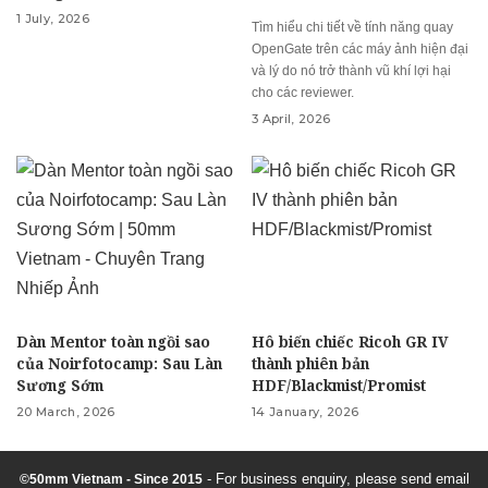
1 July, 2026
Tìm hiểu chi tiết về tính năng quay
OpenGate trên các máy ảnh hiện đại
và lý do nó trở thành vũ khí lợi hại
cho các reviewer.
3 April, 2026
Dàn Mentor toàn ngồi sao
Hô biến chiếc Ricoh GR IV
của Noirfotocamp: Sau Làn
thành phiên bản
Sương Sớm
HDF/Blackmist/Promist
20 March, 2026
14 January, 2026
- For business enquiry, please send email
©50mm Vietnam - Since 2015