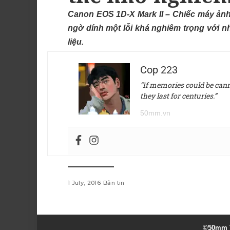
Canon EOS 1D-X Mark II – Chiếc máy ảnh 
ngờ dính một lỗi khá nghiêm trọng với n
liệu.
Cop 223
“If memories could be canne
they last for centuries.”
50mm.vn
1 July, 2016
Bản tin
©50mm V