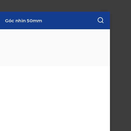
Góc nhìn 50mm
w
i
n
d
o
w