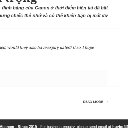
đỉnh bảng của Canon ở thời điểm hiện tại đã bất
hững chiếc thẻ nhớ và có thể khiến bạn bị mất dữ
d, would they also have expiry dates? If so, I hope
READ MORE
ietnam - Since 2015
- For business enquiry, please send email at
huybq@