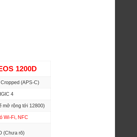
EOS 1200D
Cropped (APS-C)
IGIC 4
ể mở rộng tới 12800)
ó Wi-Fi, NFC
D (Chưa rõ)