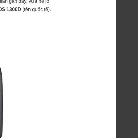
gian gần đây, vừa hé lộ
OS 1300D
(tên quốc tế).