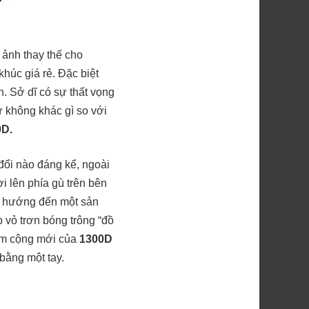
ảnh thay thế cho
húc giá rẻ. Đặc biệt
n. Sở dĩ có sự thất vọng
 không khác gì so với
D.
đổi nào đáng kể, ngoài
i lên phía gù trên bên
 hướng đến một sản
 vỏ trơn bóng trông “đồ
iểm cộng mới của
1300D
 bằng một tay.