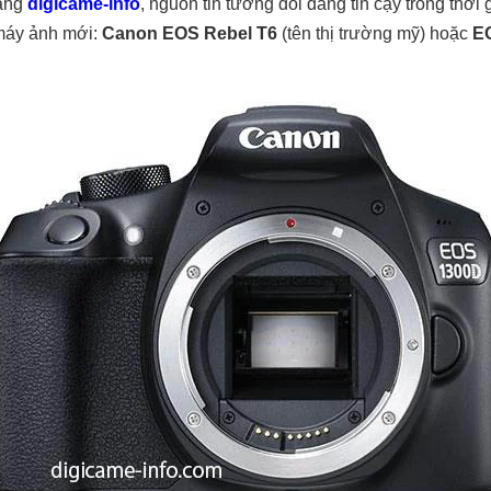
rang
digicame-info
, nguồn tin tương đối đáng tin cậy trong thời 
 máy ảnh mới:
Canon EOS Rebel T6
(tên thị trường mỹ) hoặc
E