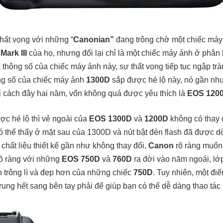
thất vọng với những “
Canonian”
đang trông chờ một chiếc máy 
ark III
của họ, nhưng đổi lại chỉ là một chiếc máy ảnh ở phân k
a thông số của chiếc máy ảnh này, sự thất vọng tiếp tục ngập trà
ông số của chiếc máy ảnh
1300D
sắp được hé lộ này, nó gần như
i cách đây hai năm, vốn không quá được yêu thích là
EOS 1200
c hé lộ thì vẻ ngoài của
EOS 1300D
và
1200D
không có thay 
 thể thấy ở mặt sau của 1300D và nút bật đèn flash đã được dờ
 chất liệu thiết kế gần như không thay đổi,
Canon
rõ ràng muốn
õ ràng với những
EOS 750D
và
760D
ra đời vào năm ngoái, lớp
n trông lì và đẹp hơn của những chiếc
750D
. Tuy nhiên, một đ
p trung hết sang bên tay phải để giúp bạn có thể dễ dàng thao tác