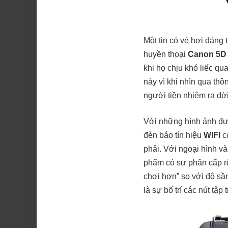
Một tin có vẻ hơi đáng 
huyền thoại
Canon 5D M
khi họ chịu khó liếc qu
này vì khi nhìn qua th
người tiền nhiệm ra đờ
Với những hình ảnh đượ
đèn báo tín hiệu
WIFI
có
phải. Với ngoại hình và
phẩm có sự phân cấp r
chơi hơn” so với độ sầ
là sự bố trí các nút tậ