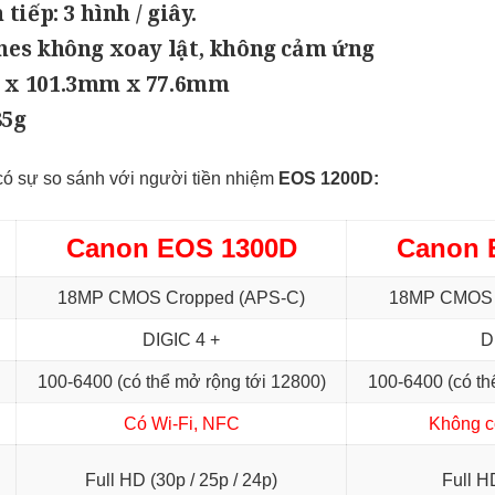
 tiếp: 3 hình / giây.
ches không xoay lật, không cảm ứng
m x 101.3mm x 77.6mm
85g
 có sự so sánh với người tiền nhiệm
EOS 1200D:
Canon EOS 1300D
Canon 
18MP CMOS Cropped (APS-C)
18MP CMOS 
DIGIC 4 +
D
100-6400 (có thể mở rộng tới 12800)
100-6400 (có th
Có Wi-Fi, NFC
Không c
Full HD (30p / 25p / 24p)
Full H