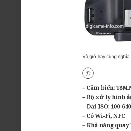
Và giờ hãy cùng nghía
– Cảm biến: 18M
– Bộ xử lý hình ả
– Dải ISO: 100-64
– Có Wi-Fi, NFC
– Khả năng quay 