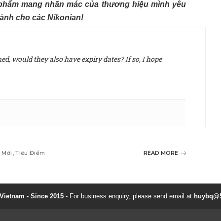
ản phẩm mang nhãn mác của thương hiệu mình yêu
dành cho các Nikonian!
d, would they also have expiry dates? If so, I hope
 Mới
Tiêu Điểm
READ MORE
ietnam - Since 2015
- For business enquiry, please send email at
huybq@