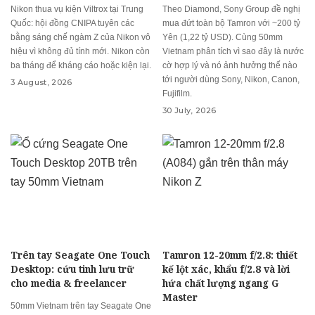
Nikon thua vụ kiện Viltrox tại Trung
Theo Diamond, Sony Group đề nghị
Quốc: hội đồng CNIPA tuyên các
mua đứt toàn bộ Tamron với ~200 tỷ
bằng sáng chế ngàm Z của Nikon vô
Yên (1,22 tỷ USD). Cùng 50mm
hiệu vì không đủ tính mới. Nikon còn
Vietnam phân tích vì sao đây là nước
ba tháng để kháng cáo hoặc kiện lại.
cờ hợp lý và nó ảnh hưởng thế nào
tới người dùng Sony, Nikon, Canon,
3 August, 2026
Fujifilm.
30 July, 2026
Trên tay Seagate One Touch
Tamron 12-20mm f/2.8: thiết
Desktop: cứu tinh lưu trữ
kế lột xác, khẩu f/2.8 và lời
cho media & freelancer
hứa chất lượng ngang G
Master
50mm Vietnam trên tay Seagate One