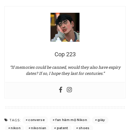
Cop 223
“If memories could be canned, would they also have expiry
dates? If so, I hope they last for centuries.”
converse
fan hâm mộ Nikon
giày
TAGS:
nikon
nikonian
patent
shoes