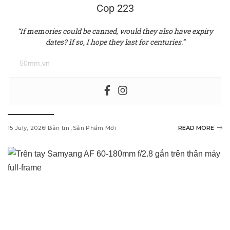
Cop 223
“If memories could be canned, would they also have expiry
dates? If so, I hope they last for centuries.”
50mm.vn
15 July, 2026
Bản tin
Sản Phẩm Mới
READ MORE