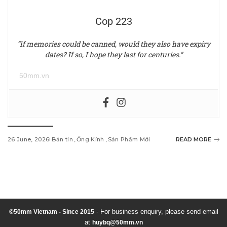
Cop 223
“If memories could be canned, would they also have expiry
dates? If so, I hope they last for centuries.”
50mm.vn
26 June, 2026
Bản tin
Ống Kính
Sản Phẩm Mới
READ MORE
w
i
n
d
- For business enquiry, please send email
©50mm Vietnam - Since 2015
at
huybq@50mm.vn
o