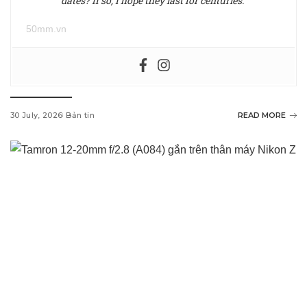
dates? If so, I hope they last for centuries.”
50mm.vn
30 July, 2026
Bản tin
READ MORE